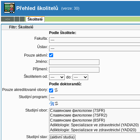
Přehled školitelů
(verze: 30)
--:--
Školitelé
Filtr: Školitelé
Podle školitele:
Fakulta:
Ústav:
Pouze aktivní:
Jméno:
Příjmení:
Školitelem od:
do:
Podle doktorandů:
Pouze akreditované obory:
Studijní program:
Studijní obor:
Studijní stav: