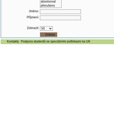
Jméno:
Příjmení:
Zobrazit:
Kontakty
Podpora studentů se speciálními potřebami na UK