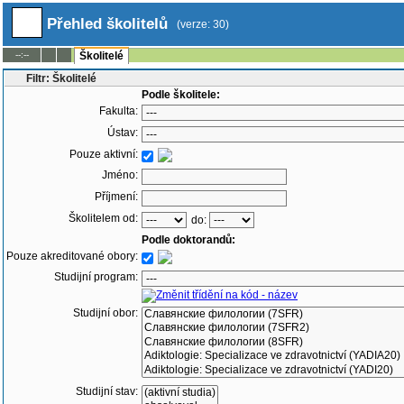
Přehled školitelů
(verze: 30)
--:--
Školitelé
Filtr: Školitelé
Podle školitele:
Fakulta:
Ústav:
Pouze aktivní:
Jméno:
Příjmení:
Školitelem od:
do:
Podle doktorandů:
Pouze akreditované obory:
Studijní program:
Studijní obor:
Studijní stav: