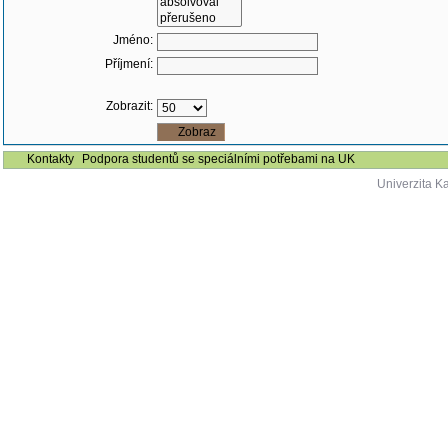
Jméno:
Příjmení:
Zobrazit:
Kontakty
Podpora studentů se speciálními potřebami na UK
Univerzita K