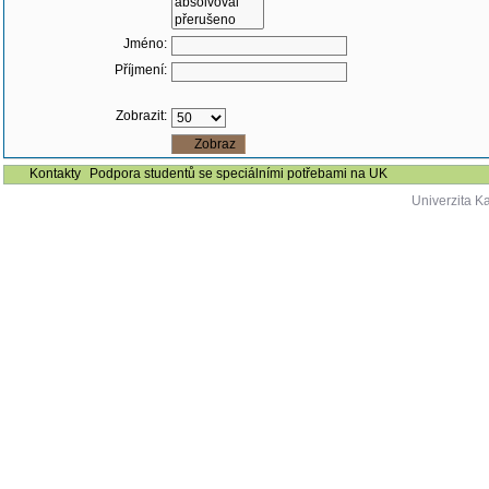
Jméno:
Příjmení:
Zobrazit:
Kontakty
Podpora studentů se speciálními potřebami na UK
Univerzita K