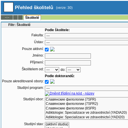
Přehled školitelů
(verze: 30)
--:--
Školitelé
Filtr: Školitelé
Podle školitele:
Fakulta:
Ústav:
Pouze aktivní:
Jméno:
Příjmení:
Školitelem od:
do:
Podle doktorandů:
Pouze akreditované obory:
Studijní program:
Studijní obor:
Studijní stav: