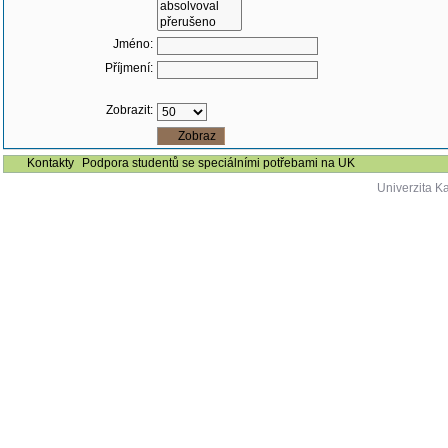
Jméno:
Příjmení:
Zobrazit:
Kontakty
Podpora studentů se speciálními potřebami na UK
Univerzita K