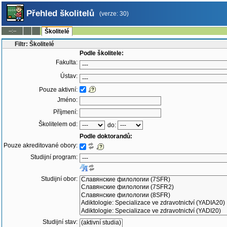
Přehled školitelů
(verze: 30)
--:--
Školitelé
Filtr: Školitelé
Podle školitele:
Fakulta:
Ústav:
Pouze aktivní:
Jméno:
Příjmení:
Školitelem od:
do:
Podle doktorandů:
Pouze akreditované obory:
Studijní program:
Studijní obor:
Studijní stav: