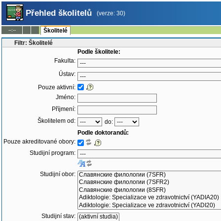
Přehled školitelů
(verze: 30)
--:--
Školitelé
Filtr: Školitelé
Podle školitele:
Fakulta:
Ústav:
Pouze aktivní:
Jméno:
Příjmení:
Školitelem od:
do:
Podle doktorandů:
Pouze akreditované obory:
Studijní program:
Studijní obor:
Studijní stav: