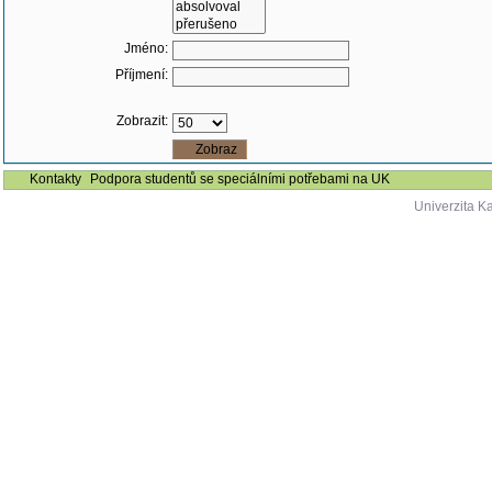
Jméno:
Příjmení:
Zobrazit:
Kontakty
Podpora studentů se speciálními potřebami na UK
Univerzita K