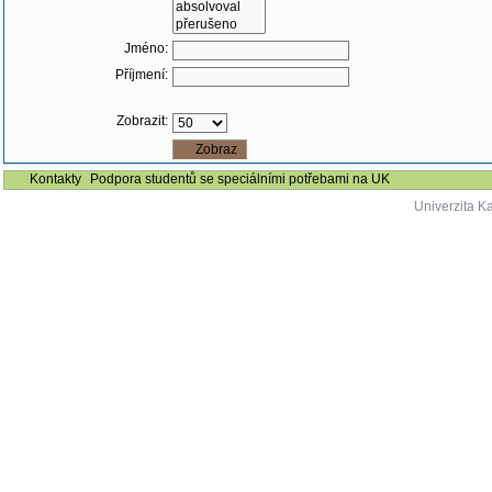
Jméno:
Příjmení:
Zobrazit:
Kontakty
Podpora studentů se speciálními potřebami na UK
Univerzita K