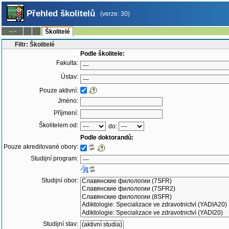
Přehled školitelů
(verze: 30)
--:--
Školitelé
Filtr: Školitelé
Podle školitele:
Fakulta:
Ústav:
Pouze aktivní:
Jméno:
Příjmení:
Školitelem od:
do:
Podle doktorandů:
Pouze akreditované obory:
Studijní program:
Studijní obor:
Studijní stav: