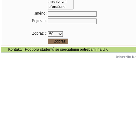
Jméno:
Příjmení:
Zobrazit:
Kontakty
Podpora studentů se speciálními potřebami na UK
Univerzita K