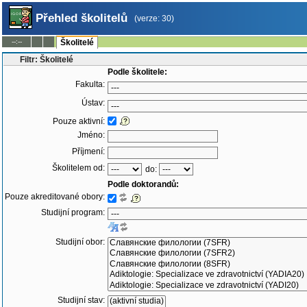
Přehled školitelů
(verze: 30)
--:--
Školitelé
Filtr: Školitelé
Podle školitele:
Fakulta:
Ústav:
Pouze aktivní:
Jméno:
Příjmení:
Školitelem od:
do:
Podle doktorandů:
Pouze akreditované obory:
Studijní program:
Studijní obor:
Studijní stav: