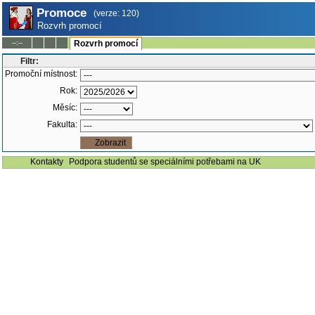
Promoce
(verze: 120)
Rozvrh promocí
--:--
Rozvrh promocí
Filtr:
Promoční místnost:
Rok:
Měsíc:
Fakulta:
Kontakty
Podpora studentů se speciálními potřebami na UK