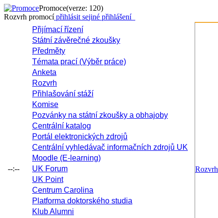
Promoce
(verze: 120)
Rozvrh promocí
přihlásit se
jiné přihlášení
Přijímací řízení
Státní závěrečné zkoušky
Předměty
Témata prací (Výběr práce)
Anketa
Rozvrh
Přihlašování stáží
Komise
Pozvánky na státní zkoušky a obhajoby
Centrální katalog
Portál elektronických zdrojů
Centrální vyhledávač informačních zdrojů UK
Moodle (E-learning)
--:--
UK Forum
Rozvrh
UK Point
Centrum Carolina
Platforma doktorského studia
Klub Alumni