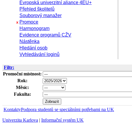
Evropská univerzitní aliance 4EU+
Přehled školitelů
Souborový manažer
Promoce
x
Harmonogram
Evidence programů CŽV
Nástěnka
Hledání osob
Vyhledávání loginů
Filtr:
Promoční místnost:
Rok:
Měsíc:
Fakulta:
Kontakty
Podpora studentů se speciálními potřebami na UK
Univerzita Karlova
|
Informační systém UK