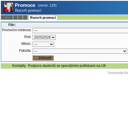
Promoce
(verze: 120)
Rozvrh promocí
--:--
Rozvrh promocí
Filtr:
Promoční místnost:
Rok:
Měsíc:
Fakulta:
Kontakty
Podpora studentů se speciálními potřebami na UK
Univerzita K