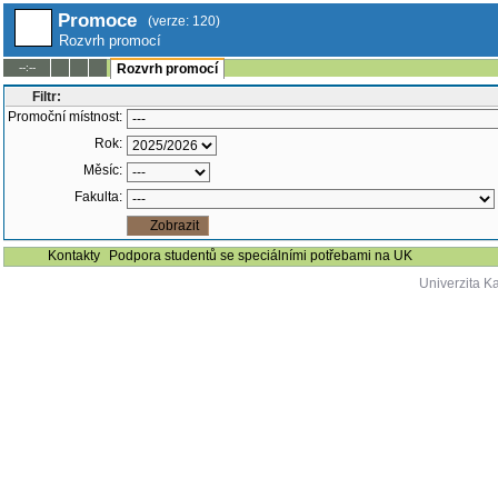
Promoce
(verze: 120)
Rozvrh promocí
--:--
Rozvrh promocí
Filtr:
Promoční místnost:
Rok:
Měsíc:
Fakulta:
Kontakty
Podpora studentů se speciálními potřebami na UK
Univerzita K