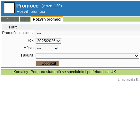
Promoce
(verze: 120)
Rozvrh promocí
--:--
Rozvrh promocí
Filtr:
Promoční místnost:
Rok:
Měsíc:
Fakulta:
Kontakty
Podpora studentů se speciálními potřebami na UK
Univerzita K