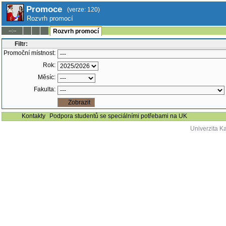
Promoce
(verze: 120)
Rozvrh promocí
--:--
Rozvrh promocí
Filtr:
Promoční místnost:
Rok:
Měsíc:
Fakulta:
Kontakty
Podpora studentů se speciálními potřebami na UK
Univerzita K