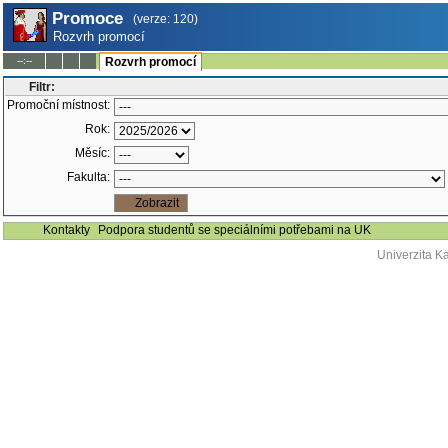
Promoce
(verze: 120)
Rozvrh promocí
--:--
Rozvrh promocí
Filtr:
Promoční místnost:
Rok:
Měsíc:
Fakulta:
Kontakty
Podpora studentů se speciálními potřebami na UK
Univerzita K