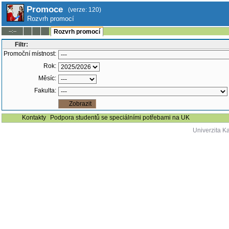
Promoce
(verze: 120)
Rozvrh promocí
--:--
Rozvrh promocí
Filtr:
Promoční místnost:
Rok:
Měsíc:
Fakulta:
Kontakty
Podpora studentů se speciálními potřebami na UK
Univerzita K