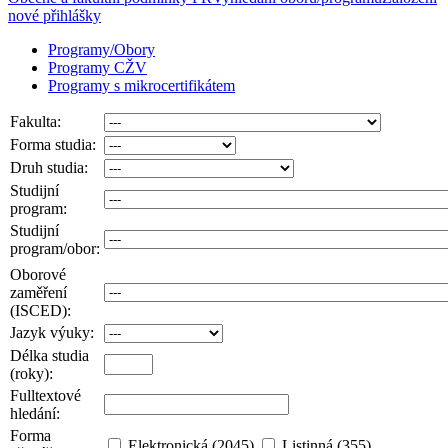
nové přihlášky
Programy/Obory
Programy CŽV
Programy s mikrocertifikátem
Fakulta:
Forma studia:
Druh studia:
Studijní
program:
Studijní
program/obor:
Oborové
zaměření
(ISCED):
Jazyk výuky:
Délka studia
(roky):
Fulltextové
hledání:
Forma
Elektronická (2045)
Listinná (355)