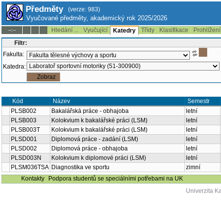
Předměty
(verze: 983)
Vyučované předměty, akademický rok 2025/2026
Hledání ...
Vyučující
Třídy
Klasifikace
Prohlížení
--:--
Katedry
Filtr:
Fakulta:
Katedra:
Kód
Název
Semestr
PLSB002
Bakalářská práce - obhajoba
letní
PLSB003
Kolokvium k bakalářské práci (LSM)
letní
PLSB003T
Kolokvium k bakalářské práci (LSM)
letní
PLSD001
Diplomová práce - zadání (LSM)
letní
PLSD002
Diplomová práce - obhajoba
letní
PLSD003N
Kolokvium k diplomové práci (LSM)
letní
PLSM036TSA
Diagnostika ve sportu
zimní
Kontakty
Podpora studentů se speciálními potřebami na UK
Univerzita K