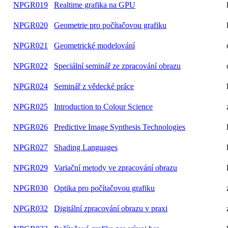
NPGR019
Realtime grafika na GPU
NPGR020
Geometrie pro počítačovou grafiku
NPGR021
Geometrické modelování
NPGR022
Speciální seminář ze zpracování obrazu
NPGR024
Seminář z vědecké práce
NPGR025
Introduction to Colour Science
NPGR026
Predictive Image Synthesis Technologies
NPGR027
Shading Languages
NPGR029
Variační metody ve zpracování obrazu
NPGR030
Optika pro počítačovou grafiku
NPGR032
Digitální zpracování obrazu v praxi