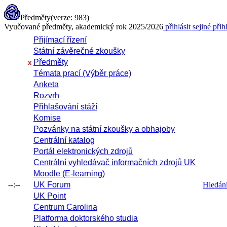
Předměty
(verze: 983)
Vyučované předměty, akademický rok 2025/2026
přihlásit se
jiné přih
Přijímací řízení
Státní závěrečné zkoušky
Předměty
x
Témata prací (Výběr práce)
Anketa
Rozvrh
Přihlašování stáží
Komise
Pozvánky na státní zkoušky a obhajoby
Centrální katalog
Portál elektronických zdrojů
Centrální vyhledávač informačních zdrojů UK
Moodle (E-learning)
--:--
UK Forum
Hledání 
UK Point
Centrum Carolina
Platforma doktorského studia