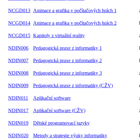
NCGD013
Animace a grafika v počítačových hrách 1
NCGD014
Animace a grafika v počítačových hrách 2
NCGD015
Kapitoly z virtuální reality
NDIN006
Pedagogická praxe z informatiky 1
NDIN007
Pedagogická praxe z informatiky 2
NDIN008
Pedagogická praxe z informatiky 3
NDIN009
Pedagogická praxe z informatiky (CŽV)
NDIN011
Aplikační software
NDIN017
Aplikační software (CŽV)
NDIN019
Dětské programovací jazyky
NDIN020
Metody a strategie výuky informatiky