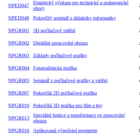
Empirický výzkum pro technické a pedagogické
NPED047
obory
NPED048
Pokročilý seminář z didaktiky informatiky
NPGR001
3D počítačové vidění
NPGR002
Digitální zpracování obrazu
NPGR003
Základy počítačové grafiky
NPGR004
Fotorealistická grafika
NPGR005
Seminář z počítačové grafiky a vidění
NPGR007
Pokročilá 2D počítačová grafika
NPGR010
Pokročilá 3D grafika pro film a hry
Speciální funkce a transformace ve zpracování
NPGR013
obrazu
NPGR016
Aplikovaná výpočetní geometrie