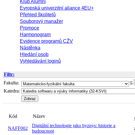
Klub Alumni
Evropská univerzitní aliance 4EU+
Přehled školitelů
Souborový manažer
Promoce
Harmonogram
Evidence programů CŽV
Nástěnka
Hledání osob
Vyhledávání loginů
Filtr:
Fakulta:
Katedra:
Kód
Název
Digitální technologie jako byznys: historie a
NAFF002
budoucnost