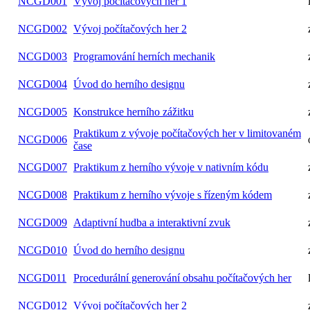
NCGD001
Vývoj počítačových her 1
NCGD002
Vývoj počítačových her 2
NCGD003
Programování herních mechanik
NCGD004
Úvod do herního designu
NCGD005
Konstrukce herního zážitku
Praktikum z vývoje počítačových her v limitovaném
NCGD006
čase
NCGD007
Praktikum z herního vývoje v nativním kódu
NCGD008
Praktikum z herního vývoje s řízeným kódem
NCGD009
Adaptivní hudba a interaktivní zvuk
NCGD010
Úvod do herního designu
NCGD011
Procedurální generování obsahu počítačových her
NCGD012
Vývoj počítačových her 2