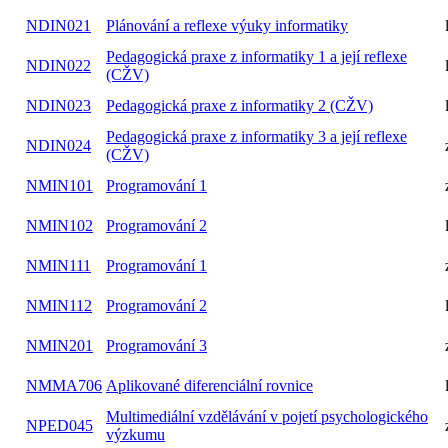
NDIN021
Plánování a reflexe výuky informatiky
Pedagogická praxe z informatiky 1 a její reflexe
NDIN022
(CŽV)
NDIN023
Pedagogická praxe z informatiky 2 (CŽV)
Pedagogická praxe z informatiky 3 a její reflexe
NDIN024
(CŽV)
NMIN101
Programování 1
NMIN102
Programování 2
NMIN111
Programování 1
NMIN112
Programování 2
NMIN201
Programování 3
NMMA706
Aplikované diferenciální rovnice
Multimediální vzdělávání v pojetí psychologického
NPED045
výzkumu