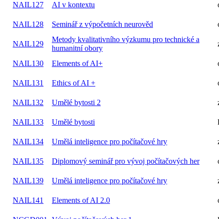
NAIL127
AI v kontextu
NAIL128
Seminář z výpočetních neurověd
Metody kvalitativního výzkumu pro technické a
NAIL129
humanitní obory
NAIL130
Elements of AI+
NAIL131
Ethics of AI +
NAIL132
Umělé bytosti 2
NAIL133
Umělé bytosti
NAIL134
Umělá inteligence pro počítačové hry
NAIL135
Diplomový seminář pro vývoj počítačových her
NAIL139
Umělá inteligence pro počítačové hry
NAIL141
Elements of AI 2.0