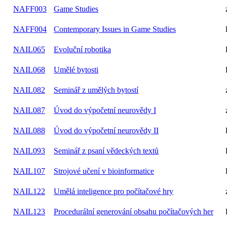
NAFF003
Game Studies
NAFF004
Contemporary Issues in Game Studies
NAIL065
Evoluční robotika
NAIL068
Umělé bytosti
NAIL082
Seminář z umělých bytostí
NAIL087
Úvod do výpočetní neurovědy I
NAIL088
Úvod do výpočetní neurovědy II
NAIL093
Seminář z psaní vědeckých textů
NAIL107
Strojové učení v bioinformatice
NAIL122
Umělá inteligence pro počítačové hry
NAIL123
Procedurální generování obsahu počítačových her