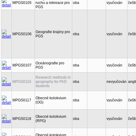
MPGS0105
ruchu a rekreace pro
oba
vyučován
češt
PGS
Geografie krajiny pro
MPGS0106
oba
vyučován
češt
PGS
Oceánografie pro
MPGS0107
oba
vyučován
češt
PGS
Research methods in
MPGS0116
geography for PhD
oba
nevyučován
angl
students
Obecné kolokvium
MPGS0117
oba
vyučován
češt
(OG)
Obecné kolokvium
MPGS0118
oba
vyučován
češt
(RPG)
Obecné kolokvium