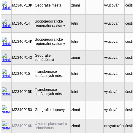
MZ340P13K
Geografie města
zimní
vyučován
češt
Sociogeografické
MZ340P14
letní
vyučován
češt
regionální systémy
Sociogeografické
MZ340P14K
letní
vyučován
češt
regionální systémy
Geografie
MZ340P143
zimní
vyučován
češt
zemědělství
Transformace
MZ340P15
letní
vyučován
češt
současných měst
Transformace
MZ340P15K
letní
vyučován
češt
současných měst
MZ340P153
Geografie dopravy
zimní
vyučován
češt
Územní plánování a
MZ340P16K
zimní
nevyučován
češt
urbanismus