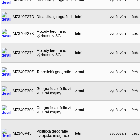
MZ340P27C
Didaktika geografie I
zimní
vyučován
češt
MZ340P27D
Didaktika geografie II
letní
vyučován
češt
Metody terénního
MZ340P27K
letní
vyučován
češt
výzkumu v SG
Metody terénního
MZ340P273
letní
vyučován
češt
výzkumu v SG
MZ340P30Z
Teoretická geografie
zimní
vyučován
češt
Geografie a dědictví
MZ340P302
zimní
vyučován
češt
kulturní krajiny
Geografie a dědictví
MZ340P303
zimní
vyučován
češt
kulturní krajiny
Politická geografie
MZ340P43
letní
vyučován
češt
evropské integrace