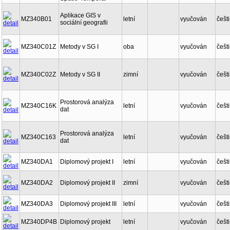
Aplikace GIS v
MZ340B01
letní
vyučován
češt
sociální geografii
MZ340C01Z
Metody v SG I
oba
vyučován
češt
MZ340C02Z
Metody v SG II
zimní
vyučován
češt
Prostorová analýza
MZ340C16K
letní
vyučován
češt
dat
Prostorová analýza
MZ340C163
letní
vyučován
češt
dat
MZ340DA1
Diplomový projekt I
letní
vyučován
češt
MZ340DA2
Diplomový projekt II
zimní
vyučován
češt
MZ340DA3
Diplomový projekt III
letní
vyučován
češt
MZ340DP4B
Diplomový projekt
letní
vyučován
češt