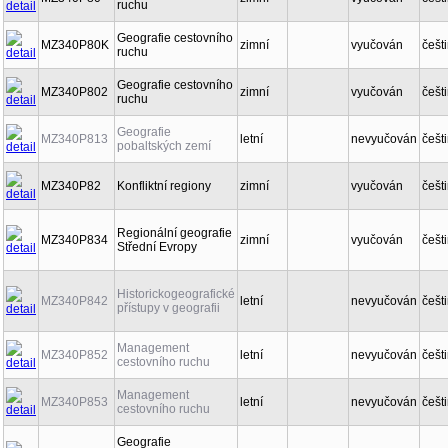
ruchu
Geografie cestovního
MZ340P80K
zimní
vyučován
češt
ruchu
Geografie cestovního
MZ340P802
zimní
vyučován
češt
ruchu
Geografie
MZ340P813
letní
nevyučován
češt
pobaltských zemí
MZ340P82
Konfliktní regiony
zimní
vyučován
češt
Regionální geografie
MZ340P834
zimní
vyučován
češt
Střední Evropy
Historickogeografické
MZ340P842
letní
nevyučován
češt
přístupy v geografii
Management
MZ340P852
letní
nevyučován
češt
cestovního ruchu
Management
MZ340P853
letní
nevyučován
češt
cestovního ruchu
Geografie