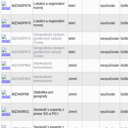
Lokální a regionální
MZ340P97K
letní
vyučován
češt
rozvoj
Lokální a regionální
MZ340P970
letní
vyučován
češt
rozvoj
Geografický výzkum
MZ340P972
periferních oblastí
letní
nevyučován
češt
Česka
Geografický výzkum
MZ340P973
periferních oblastí
letní
nevyučován
češt
Česka
Interkulturní
MZ340P982
zimní
nevyučován
češt
komunikace
Interkulturní
MZ340P983
zimní
nevyučován
češt
komunikace
Statistika pro
MZ340P99
zimní
vyučován
češt
geografy
Seminář s experty z
MZ340R01
zimní
vyučován
češt
praxe SG a PG I
Seminář s experty z