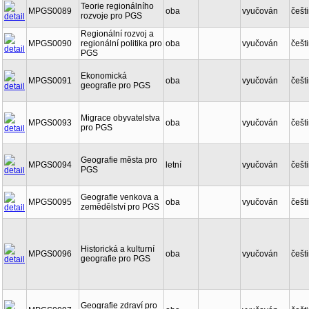
Teorie regionálního
MPGS0089
oba
vyučován
češt
rozvoje pro PGS
Regionální rozvoj a
MPGS0090
regionální politika pro
oba
vyučován
češt
PGS
Ekonomická
MPGS0091
oba
vyučován
češt
geografie pro PGS
Migrace obyvatelstva
MPGS0093
oba
vyučován
češt
pro PGS
Geografie města pro
MPGS0094
letní
vyučován
češt
PGS
Geografie venkova a
MPGS0095
oba
vyučován
češt
zemědělství pro PGS
Historická a kulturní
MPGS0096
oba
vyučován
češt
geografie pro PGS
Geografie zdraví pro