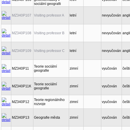
sociální geografii
MZ340P107
Visiting professor A
letní
nevyučován
angl
MZ340P108
Visiting professor B
letní
nevyučován
angl
MZ340P109
Visiting professor C
letní
nevyučován
angl
Teorie sociální
MZ340P11
zimní
vyučován
češt
geografie
Teorie sociální
MZ340P11K
zimní
vyučován
češt
geografie
Teorie regionálního
MZ340P12
zimní
vyučován
češt
rozvoje
MZ340P13
Geografie města
zimní
vyučován
češt