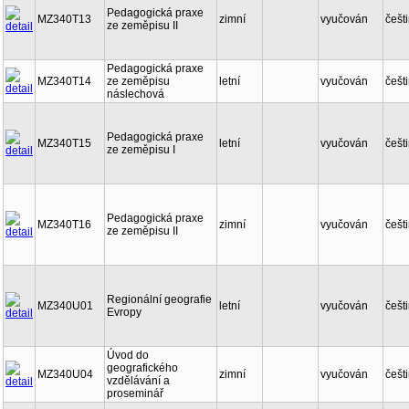
Pedagogická praxe
MZ340T13
zimní
vyučován
češt
ze zeměpisu II
Pedagogická praxe
MZ340T14
ze zeměpisu
letní
vyučován
češt
náslechová
Pedagogická praxe
MZ340T15
letní
vyučován
češt
ze zeměpisu I
Pedagogická praxe
MZ340T16
zimní
vyučován
češt
ze zeměpisu II
Regionální geografie
MZ340U01
letní
vyučován
češt
Evropy
Úvod do
geografického
MZ340U04
zimní
vyučován
češt
vzdělávání a
proseminář