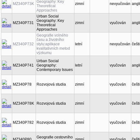
Geography: Key
MZ340P73K
zimní
nevyučován
angl
Theoretical
Approaches
Urban Social
Geography: Key
MZ340P731
zimní
vyučován
angl
Theoretical
Approaches
Geografie volného
času a životního
MZ340P732
stylu:aplikace
letní
nevyučován
češt
kvalitativních metod
výzkumu
Urban Social
MZ340P741
Geography:
letní
vyučován
angl
Contemporary Issues
MZ340P78
Rozvojová studia
zimní
vyučován
češt
MZ340P78K
Rozvojová studia
zimní
vyučován
češt
MZ340P782
Rozvojová studia
zimní
vyučován
češt
Geografie cestovního
MZ340P80
zimní
vyučován
češt