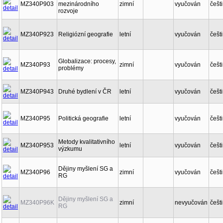
MZ340P903
mezinárodního
zimní
vyučován
češt
rozvoje
MZ340P923
Religiózní geografie
letní
vyučován
češt
Globalizace: procesy,
MZ340P93
zimní
vyučován
češt
problémy
MZ340P943
Druhé bydlení v ČR
letní
vyučován
češt
MZ340P95
Politická geografie
letní
vyučován
češt
Metody kvalitativního
MZ340P953
letní
vyučován
češt
výzkumu
Dějiny myšlení SG a
MZ340P96
zimní
vyučován
češt
RG
Dějiny myšlení SG a
MZ340P96K
zimní
nevyučován
češt
RG