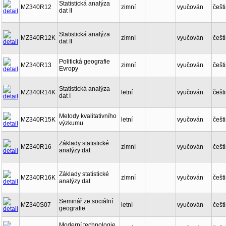
Statistická analýza
MZ340R12
zimní
vyučován
češt
dat II
Statistická analýza
MZ340R12K
zimní
vyučován
češt
dat II
Politická geografie
MZ340R13
zimní
vyučován
češt
Evropy
Statistická analýza
MZ340R14K
letní
vyučován
češt
dat I
Metody kvalitativního
MZ340R15K
letní
vyučován
češt
výzkumu
Základy statistické
MZ340R16
zimní
vyučován
češt
analýzy dat
Základy statistické
MZ340R16K
zimní
vyučován
češt
analýzy dat
Seminář ze sociální
MZ340S07
letní
vyučován
češt
geografie
Moderní technologie