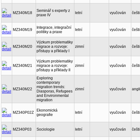
Seminář s experty z
MZ340M18
letní
vyučován
češt
praxe IV
Integrace, integrační
MZ340M19
letní
vyučován
češt
politiky a praxe
Výzkum problematiky
MZ340M20
migrace a rozvoje:
zimní
vyučován
češt
přístupy a příklady I
Výzkum problematiky
MZ340M21
migrace a rozvoje:
zimní
vyučován
češt
přístupy a příklady II
Exploring
contemporary
migration trends:
MZ340M22
zimní
vyučován
angl
Diasporas, Refugees
and Environmental
migration
Ekonomická
MZ340P02Z
letní
vyučován
češt
geografie
MZ340P03
Sociologie
letní
vyučován
češt