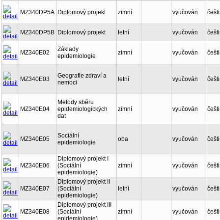
MZ340DP5A
Diplomový projekt
zimní
vyučován
češt
MZ340DP5B
Diplomový projekt
letní
vyučován
češt
Základy
MZ340E02
zimní
vyučován
češt
epidemiologie
Geografie zdraví a
MZ340E03
letní
vyučován
češt
nemoci
Metody sběru
MZ340E04
epidemiologických
zimní
vyučován
češt
dat
Sociální
MZ340E05
oba
vyučován
češt
epidemiologie
Diplomový projekt I
MZ340E06
(Sociální
zimní
vyučován
češt
epidemiologie)
Diplomový projekt II
MZ340E07
(Sociální
letní
vyučován
češt
epidemiologie)
Diplomový projekt III
MZ340E08
(Sociální
zimní
vyučován
češt
epidemiologie)