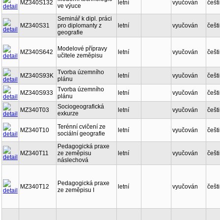
MZ340S132
letní
vyučován
češt
ve výuce
Seminář k dipl. práci
MZ340S31
pro diplomanty z
letní
vyučován
češt
geografie
Modelové přípravy
MZ340S642
letní
vyučován
češt
učitele zeměpisu
Tvorba územního
MZ340S93K
letní
vyučován
češt
plánu
Tvorba územního
MZ340S933
letní
vyučován
češt
plánu
Sociogeografická
MZ340T03
letní
vyučován
češt
exkurze
Terénní cvičení ze
MZ340T10
letní
vyučován
češt
sociální geografie
Pedagogická praxe
MZ340T11
ze zeměpisu
letní
vyučován
češt
náslechová
Pedagogická praxe
MZ340T12
letní
vyučován
češt
ze zeměpisu I