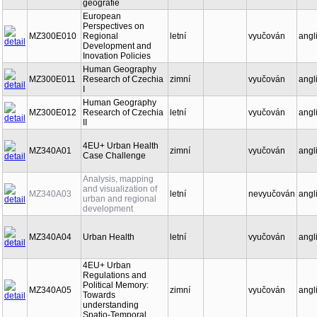
geografie
European
Perspectives on
MZ300E010
Regional
letní
vyučován
angl
Development and
Inovation Policies
Human Geography
MZ300E011
Research of Czechia
zimní
vyučován
angl
I
Human Geography
MZ300E012
Research of Czechia
letní
vyučován
angl
II
4EU+ Urban Health
MZ340A01
zimní
vyučován
angl
Case Challenge
Analysis, mapping
and visualization of
MZ340A03
letní
nevyučován
angl
urban and regional
development
MZ340A04
Urban Health
letní
vyučován
angl
4EU+ Urban
Regulations and
Political Memory:
MZ340A05
zimní
vyučován
angl
Towards
understanding
Spatio-Temporal