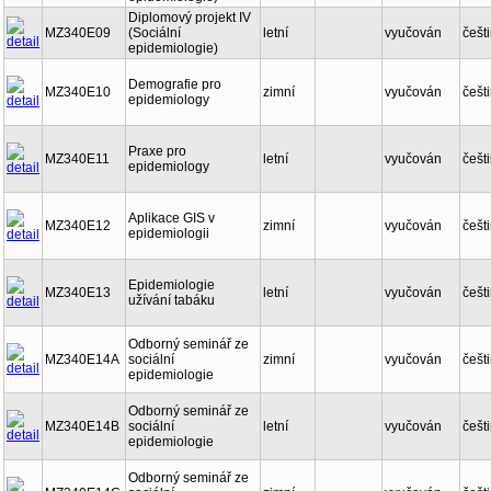
Diplomový projekt IV
MZ340E09
(Sociální
letní
vyučován
češt
epidemiologie)
Demografie pro
MZ340E10
zimní
vyučován
češt
epidemiology
Praxe pro
MZ340E11
letní
vyučován
češt
epidemiology
Aplikace GIS v
MZ340E12
zimní
vyučován
češt
epidemiologii
Epidemiologie
MZ340E13
letní
vyučován
češt
užívání tabáku
Odborný seminář ze
MZ340E14A
sociální
zimní
vyučován
češt
epidemiologie
Odborný seminář ze
MZ340E14B
sociální
letní
vyučován
češt
epidemiologie
Odborný seminář ze