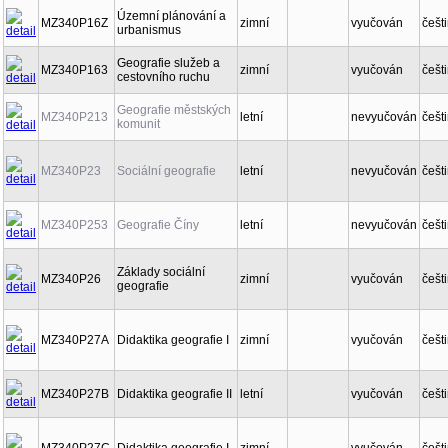
Územní plánování a
MZ340P16Z
zimní
vyučován
češt
urbanismus
Geografie služeb a
MZ340P163
zimní
vyučován
češt
cestovního ruchu
Geografie městských
MZ340P213
letní
nevyučován
češt
komunit
MZ340P23
Sociální geografie
letní
nevyučován
češt
MZ340P253
Geografie Číny
letní
nevyučován
češt
Základy sociální
MZ340P26
zimní
vyučován
češt
geografie
MZ340P27A
Didaktika geografie I
zimní
vyučován
češt
MZ340P27B
Didaktika geografie II
letní
vyučován
češt