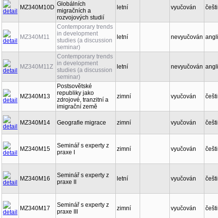
Globálních
MZ340M10D
letní
vyučován
češt
migračních a
rozvojových studií
Contemporary trends
in development
MZ340M11
letní
nevyučován
angl
studies (a discussion
seminar)
Contemporary trends
in development
MZ340M11Z
letní
nevyučován
angl
studies (a discussion
seminar)
Postsovětské
republiky jako
MZ340M13
zimní
vyučován
češt
zdrojové, tranzitní a
imigrační země
MZ340M14
Geografie migrace
zimní
vyučován
češt
Seminář s experty z
MZ340M15
zimní
vyučován
češt
praxe I
Seminář s experty z
MZ340M16
letní
vyučován
češt
praxe II
Seminář s experty z
MZ340M17
zimní
vyučován
češt
praxe III