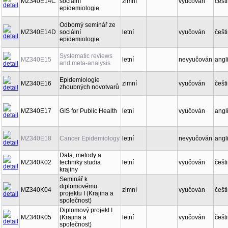
MZ340E14C
sociální
zimní
vyučován
češt
epidemiologie
Odborný seminář ze
MZ340E14D
sociální
letní
vyučován
češt
epidemiologie
Systematic reviews
MZ340E15
letní
nevyučován
angl
and meta-analysis
Epidemiologie
MZ340E16
zimní
vyučován
češt
zhoubných novotvarů
MZ340E17
GIS for Public Health
letní
vyučován
angl
MZ340E18
Cancer Epidemiology
letní
nevyučován
angl
Data, metody a
MZ340K02
techniky studia
letní
vyučován
češt
krajiny
Seminář k
diplomovému
MZ340K04
zimní
vyučován
češt
projektu I (Krajina a
společnost)
Diplomový projekt I
MZ340K05
(Krajina a
letní
vyučován
češt
společnost)