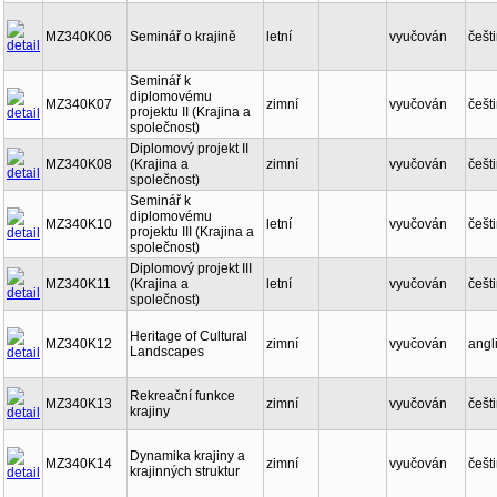
MZ340K06
Seminář o krajině
letní
vyučován
češt
Seminář k
diplomovému
MZ340K07
zimní
vyučován
češt
projektu II (Krajina a
společnost)
Diplomový projekt II
MZ340K08
(Krajina a
zimní
vyučován
češt
společnost)
Seminář k
diplomovému
MZ340K10
letní
vyučován
češt
projektu III (Krajina a
společnost)
Diplomový projekt III
MZ340K11
(Krajina a
letní
vyučován
češt
společnost)
Heritage of Cultural
MZ340K12
zimní
vyučován
angl
Landscapes
Rekreační funkce
MZ340K13
zimní
vyučován
češt
krajiny
Dynamika krajiny a
MZ340K14
zimní
vyučován
češt
krajinných struktur