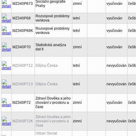
Sociální geografie
MZ340P673
zimní
vyučován
češt
Prahy
Rozvojové problémy
MZ340P68
letní
vyučován
češt
venkova
Rozvojové problémy
MZ340P68K
letní
vyučován
češt
venkova
Statistická analýza
MZ340P70
zimní
vyučován
češt
dat II
MZ340P712
Dějiny Česka
letní
nevyučován
češt
MZ340P713
Dějiny Česka
letní
nevyučován
češt
Zdraví člověka a jeho
MZ340P72
chování v prostoru a
zimní
vyučován
češt
čase
Zdraví člověka a jeho
MZ340P72K
chování v prostoru a
zimní
nevyučován
češt
čase
Urban Social