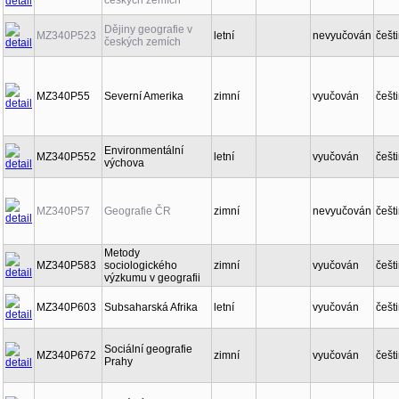
českých zemích
Dějiny geografie v
MZ340P523
letní
nevyučován
češt
českých zemích
MZ340P55
Severní Amerika
zimní
vyučován
češt
Environmentální
MZ340P552
letní
vyučován
češt
výchova
MZ340P57
Geografie ČR
zimní
nevyučován
češt
Metody
MZ340P583
sociologického
zimní
vyučován
češt
výzkumu v geografii
MZ340P603
Subsaharská Afrika
letní
vyučován
češt
Sociální geografie
MZ340P672
zimní
vyučován
češt
Prahy