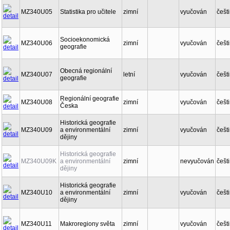
MZ340U05
Statistika pro učitele
zimní
vyučován
češt
Socioekonomická
MZ340U06
zimní
vyučován
češt
geografie
Obecná regionální
MZ340U07
letní
vyučován
češt
geografie
Regionální geografie
MZ340U08
zimní
vyučován
češt
Česka
Historická geografie
MZ340U09
a environmentální
zimní
vyučován
češt
dějiny
Historická geografie
MZ340U09K
a environmentální
zimní
nevyučován
češt
dějiny
Historická geografie
MZ340U10
a environmentální
zimní
vyučován
češt
dějiny
MZ340U11
Makroregiony světa
zimní
vyučován
češt