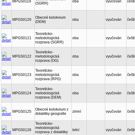
MPGS0119
oba
vyučován
češt
(SGRR)
Obecné kolokvium
MPGS0120
oba
vyučován
češt
(DEM)
Teoreticko-
MPGS0121
metodologická
oba
vyučován
češt
rozprava (SGRR)
Teoreticko-
MPGS0122
metodologická
oba
vyučován
češt
rozprava (OG)
Teoreticko-
MPGS0123
metodologická
oba
vyučován
češt
rozprava (RPG)
Teoreticko-
MPGS0124
metodologická
oba
vyučován
češt
rozprava (DEM)
Obecné kolokvium z
MPGS0125
zimní
vyučován
češt
didaktiky geografie
Teoreticko-
metodologická
MPGS0126
letní
vyučován
češt
rozprava z didaktiky