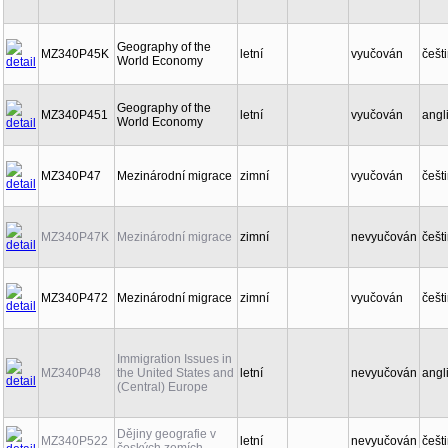
Geography of the
MZ340P45K
letní
vyučován
češt
World Economy
Geography of the
MZ340P451
letní
vyučován
angl
World Economy
MZ340P47
Mezinárodní migrace
zimní
vyučován
češt
MZ340P47K
Mezinárodní migrace
zimní
nevyučován
češt
MZ340P472
Mezinárodní migrace
zimní
vyučován
češt
Immigration Issues in
MZ340P48
the United States and
letní
nevyučován
angl
(Central) Europe
Dějiny geografie v
MZ340P522
letní
nevyučován
češt