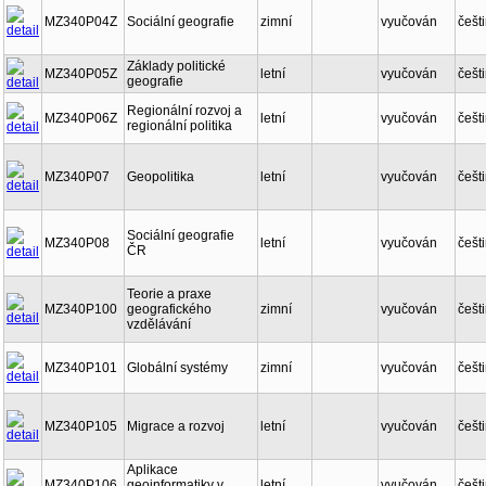
MZ340P04Z
Sociální geografie
zimní
vyučován
češt
Základy politické
MZ340P05Z
letní
vyučován
češt
geografie
Regionální rozvoj a
MZ340P06Z
letní
vyučován
češt
regionální politika
MZ340P07
Geopolitika
letní
vyučován
češt
Sociální geografie
MZ340P08
letní
vyučován
češt
ČR
Teorie a praxe
MZ340P100
geografického
zimní
vyučován
češt
vzdělávání
MZ340P101
Globální systémy
zimní
vyučován
češt
MZ340P105
Migrace a rozvoj
letní
vyučován
češt
Aplikace
MZ340P106
geoinformatiky v
letní
vyučován
češt