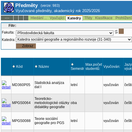
Předměty
(verze: 983)
Vyučované předměty, akademický rok 2025/2026
Hledání ...
Vyučující
Třídy
Klasifikace
Prohlížení
--:--
Katedry
Filtr:
Fakulta:
Katedra:
Max.počet
Jazy
Kód
Název
Vyučován:
Semestr
studentů:
výuk
Statistická analýza
MD360P05
letní
vyučován
češt
dat I
Teoreticko-
MPGS0064
metodologické otázky
oba
vyučován
češt
didaktiky geografie
Teorie sociální
MPGS0088
letní
vyučován
češt
geografie pro PGS