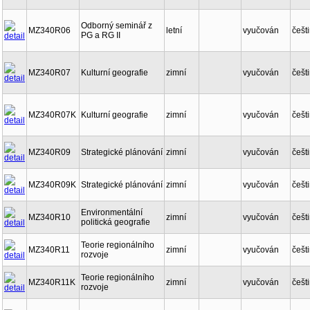
Odborný seminář z
MZ340R06
letní
vyučován
češt
PG a RG II
MZ340R07
Kulturní geografie
zimní
vyučován
češt
MZ340R07K
Kulturní geografie
zimní
vyučován
češt
MZ340R09
Strategické plánování
zimní
vyučován
češt
MZ340R09K
Strategické plánování
zimní
vyučován
češt
Environmentální
MZ340R10
zimní
vyučován
češt
politická geografie
Teorie regionálního
MZ340R11
zimní
vyučován
češt
rozvoje
Teorie regionálního
MZ340R11K
zimní
vyučován
češt
rozvoje