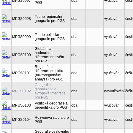
MPGS0097
oba
vyučován
češt
PGS
Teorie regionální
MPGS0098
oba
vyučován
češt
geografie pro PGS
Teorie politické
MPGS0099
oba
vyučován
češt
geografie pro PGS
Globální a
nadnárodní
MPGS0100
oba
vyučován
češt
diferenciace světa
pro PGS
Regionální
diferenciace státu
MPGS0101
oba
vyučován
češt
(mikroregionální
analýza) pro PGS
Geografie
globalizace a
MPGS0102
oba
nevyučován
češt
evropské integrace
pro PGS
Politická geografie a
MPGS0103
oba
vyučován
češt
geopolitika pro PGS
Rozvojová studia pro
MPGS0104
oba
vyučován
češt
PGS
Geografie cestovního