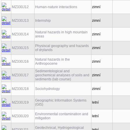
MZ330J12
Human-nature interactions
zimní
MZ330J13
Internship
zimní
Natural hazards in high mountain
MZ330J14
zimní
areas
Physiscal geography and hazards
MZ330J15
zimní
of drylands
Natural hazards in the
MZ330J16
zimní
Anthropocene
Sedimentological and
MZ330J17
geochemical analyses of soils and
zimní
sediments (lab course)
MZ330J18
Sociohydrology
zimní
Geographic Information Systems
MZ330J19
letní
(GIS)
Environmental contamination and
MZ330J20
letní
mitigation
Geotechnical, Hydrogeological
MZ330J21
letní