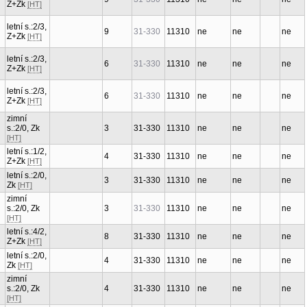
Z+Zk
[HT]
letní s.:2/3,
9
31-330
11310
ne
ne
ne
Z+Zk
[HT]
letní s.:2/3,
6
31-330
11310
ne
ne
ne
Z+Zk
[HT]
letní s.:2/3,
6
31-330
11310
ne
ne
ne
Z+Zk
[HT]
zimní
s.:2/0, Zk
3
31-330
11310
ne
ne
ne
[HT]
letní s.:1/2,
4
31-330
11310
ne
ne
ne
Z+Zk
[HT]
letní s.:2/0,
3
31-330
11310
ne
ne
ne
Zk
[HT]
zimní
s.:2/0, Zk
3
31-330
11310
ne
ne
ne
[HT]
letní s.:4/2,
8
31-330
11310
ne
ne
ne
Z+Zk
[HT]
letní s.:2/0,
4
31-330
11310
ne
ne
ne
Zk
[HT]
zimní
s.:2/0, Zk
4
31-330
11310
ne
ne
ne
[HT]