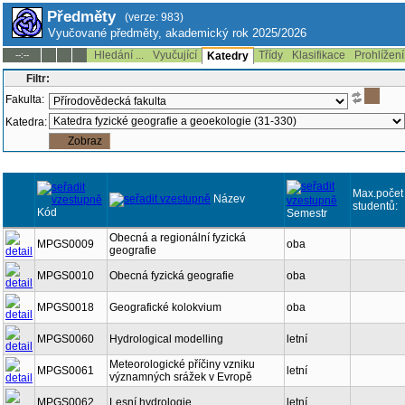
Předměty
(verze: 983)
Vyučované předměty, akademický rok 2025/2026
Hledání ...
Vyučující
Třídy
Klasifikace
Prohlížení
--:--
Katedry
Filtr:
Fakulta:
Katedra:
Max.počet
Název
studentů:
Kód
Semestr
Obecná a regionální fyzická
MPGS0009
oba
geografie
MPGS0010
Obecná fyzická geografie
oba
MPGS0018
Geografické kolokvium
oba
MPGS0060
Hydrological modelling
letní
Meteorologické příčiny vzniku
MPGS0061
letní
významných srážek v Evropě
MPGS0062
Lesní hydrologie
letní