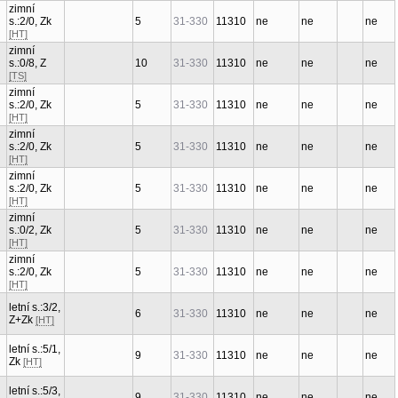
zimní
s.:2/0, Zk
5
31-330
11310
ne
ne
ne
[HT]
zimní
s.:0/8, Z
10
31-330
11310
ne
ne
ne
[TS]
zimní
s.:2/0, Zk
5
31-330
11310
ne
ne
ne
[HT]
zimní
s.:2/0, Zk
5
31-330
11310
ne
ne
ne
[HT]
zimní
s.:2/0, Zk
5
31-330
11310
ne
ne
ne
[HT]
zimní
s.:0/2, Zk
5
31-330
11310
ne
ne
ne
[HT]
zimní
s.:2/0, Zk
5
31-330
11310
ne
ne
ne
[HT]
letní s.:3/2,
6
31-330
11310
ne
ne
ne
Z+Zk
[HT]
letní s.:5/1,
9
31-330
11310
ne
ne
ne
Zk
[HT]
letní s.:5/3,
9
31-330
11310
ne
ne
ne