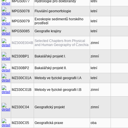
MPGS0077
Hydrologie pro doktorandy
letní
MPGS0078
Fluviální geomorfologie
letní
Exoskopie sedimentů horského
MPGS0079
letní
prostředí
MPGS0085
Geografie krajiny
letní
Selected Chapters from Physical
MZ300E004B
zimní
and Human Geography of Czechia
MZ330BP1
Bakalářský projekt I.
zimní
MZ330BP2
Bakalářský projekt II.
letní
MZ330C01A
Metody ve fyzické geografii I.A
letní
MZ330C01B
Metody ve fyzické geografii I.B
zimní
MZ330C04
Geografický projekt
zimní
MZ330C05
Geografická praxe
oba