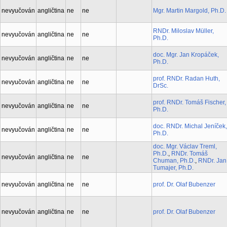
nevyučován
angličtina
ne
ne
Mgr. Martin Margold, Ph.D.
RNDr. Miloslav Müller,
nevyučován
angličtina
ne
ne
Ph.D.
doc. Mgr. Jan Kropáček,
nevyučován
angličtina
ne
ne
Ph.D.
prof. RNDr. Radan Huth,
nevyučován
angličtina
ne
ne
DrSc.
prof. RNDr. Tomáš Fischer,
nevyučován
angličtina
ne
ne
Ph.D.
doc. RNDr. Michal Jeníček,
nevyučován
angličtina
ne
ne
Ph.D.
doc. Mgr. Václav Treml,
Ph.D.
,
RNDr. Tomáš
nevyučován
angličtina
ne
ne
Chuman, Ph.D.
,
RNDr. Jan
Tumajer, Ph.D.
nevyučován
angličtina
ne
ne
prof. Dr. Olaf Bubenzer
nevyučován
angličtina
ne
ne
prof. Dr. Olaf Bubenzer