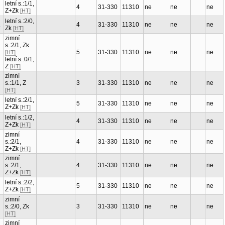
letní s.:1/1,
4
31-330
11310
ne
ne
ne
Z+Zk
[HT]
letní s.:2/0,
.
4
31-330
11310
ne
ne
ne
Zk
[HT]
zimní
s.:2/1, Zk
5
31-330
11310
ne
ne
ne
[HT]
letní s.:0/1,
Z
[HT]
zimní
s.:1/1, Z
3
31-330
11310
ne
ne
ne
[HT]
letní s.:2/1,
5
31-330
11310
ne
ne
ne
Z+Zk
[HT]
letní s.:1/2,
4
31-330
11310
ne
ne
ne
Z+Zk
[HT]
zimní
s.:2/1,
4
31-330
11310
ne
ne
ne
Z+Zk
[HT]
zimní
s.:2/1,
4
31-330
11310
ne
ne
ne
Z+Zk
[HT]
letní s.:2/2,
5
31-330
11310
ne
ne
ne
Z+Zk
[HT]
zimní
s.:2/0, Zk
3
31-330
11310
ne
ne
ne
[HT]
zimní