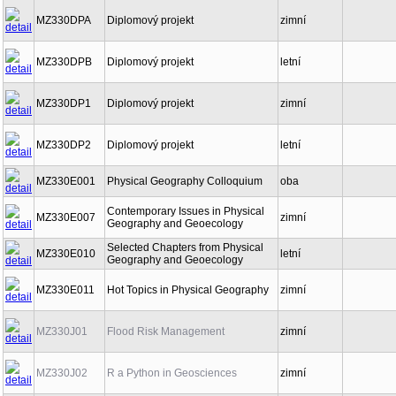
MZ330DPA
Diplomový projekt
zimní
MZ330DPB
Diplomový projekt
letní
MZ330DP1
Diplomový projekt
zimní
MZ330DP2
Diplomový projekt
letní
MZ330E001
Physical Geography Colloquium
oba
Contemporary Issues in Physical
MZ330E007
zimní
Geography and Geoecology
Selected Chapters from Physical
MZ330E010
letní
Geography and Geoecology
MZ330E011
Hot Topics in Physical Geography
zimní
MZ330J01
Flood Risk Management
zimní
MZ330J02
R a Python in Geosciences
zimní