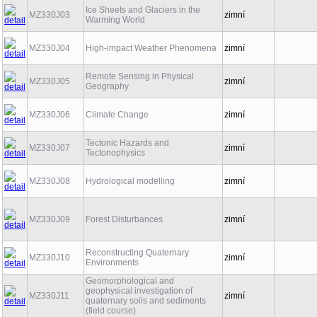
Ice Sheets and Glaciers in the
MZ330J03
zimní
Warming World
MZ330J04
High-impact Weather Phenomena
zimní
Remote Sensing in Physical
MZ330J05
zimní
Geography
MZ330J06
Climate Change
zimní
Tectonic Hazards and
MZ330J07
zimní
Tectonophysics
MZ330J08
Hydrological modelling
zimní
MZ330J09
Forest Disturbances
zimní
Reconstructing Quaternary
MZ330J10
zimní
Environments
Geomorphological and
geophysical investigation of
MZ330J11
zimní
quaternary soils and sediments
(field course)