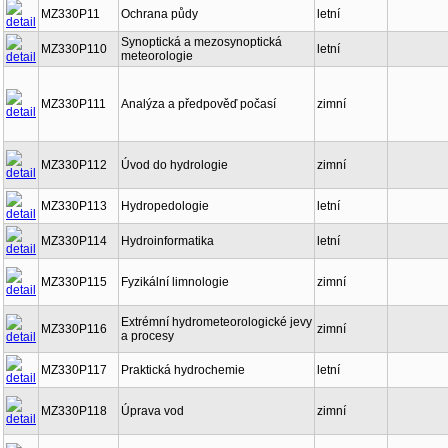
MZ330P11
Ochrana půdy
letní
Synoptická a mezosynoptická
MZ330P110
letní
meteorologie
MZ330P111
Analýza a předpověď počasí
zimní
MZ330P112
Úvod do hydrologie
zimní
MZ330P113
Hydropedologie
letní
MZ330P114
Hydroinformatika
letní
MZ330P115
Fyzikální limnologie
zimní
Extrémní hydrometeorologické jevy
MZ330P116
zimní
a procesy
MZ330P117
Praktická hydrochemie
letní
MZ330P118
Úprava vod
zimní