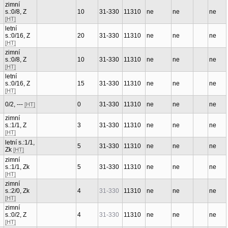
zimní
s.:0/8, Z
10
31-330
11310
ne
ne
ne
[HT]
letní
s.:0/16, Z
20
31-330
11310
ne
ne
ne
[HT]
zimní
s.:0/8, Z
10
31-330
11310
ne
ne
ne
[HT]
letní
s.:0/16, Z
15
31-330
11310
ne
ne
ne
[HT]
0/2, ---
0
31-330
11310
ne
ne
ne
[HT]
zimní
s.:1/1, Z
3
31-330
11310
ne
ne
ne
[HT]
letní s.:1/1,
5
31-330
11310
ne
ne
ne
Zk
[HT]
zimní
s.:1/1, Zk
5
31-330
11310
ne
ne
ne
[HT]
zimní
s.:2/0, Zk
4
31-330
11310
ne
ne
ne
[HT]
zimní
s.:0/2, Z
4
31-330
11310
ne
ne
ne
[HT]