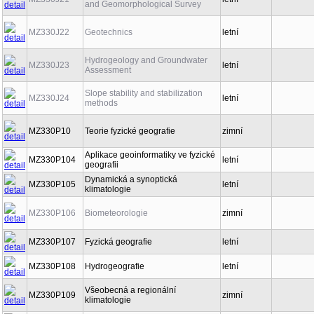
and Geomorphological Survey
MZ330J22
Geotechnics
letní
Hydrogeology and Groundwater
MZ330J23
letní
Assessment
Slope stability and stabilization
MZ330J24
letní
methods
MZ330P10
Teorie fyzické geografie
zimní
Aplikace geoinformatiky ve fyzické
MZ330P104
letní
geografii
Dynamická a synoptická
MZ330P105
letní
klimatologie
MZ330P106
Biometeorologie
zimní
MZ330P107
Fyzická geografie
letní
MZ330P108
Hydrogeografie
letní
Všeobecná a regionální
MZ330P109
zimní
klimatologie