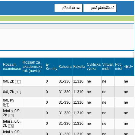
přihlásit se
jiné přihlášení
Rozsah za
Rozsah,
E-
Cyklická
Virtuál.
Poč.
akademický
Katedra
Fakulta
4EU+
examinace
Kredity
výuka
mob.
míst
rok (navíc):
0/0, Zk
0
31-330
11310
ne
ne
ne
[HT]
0/0, Zk
0
31-330
11310
ne
ne
ne
[HT]
0/0, Kv
0
31-330
11310
ne
ne
ne
[HT]
letní s.:0/0,
0
31-330
11310
ne
ne
ne
Zk
[TS]
letní s.:0/0,
0
31-330
11310
ne
ne
ne
Zk
[TS]
letní s.:0/0,
0
31-330
11310
ne
ne
ne