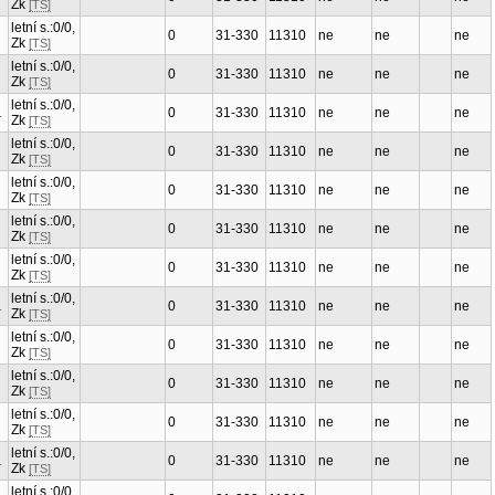
Zk
[TS]
letní s.:0/0,
0
31-330
11310
ne
ne
ne
Zk
[TS]
letní s.:0/0,
0
31-330
11310
ne
ne
ne
Zk
[TS]
letní s.:0/0,
.
0
31-330
11310
ne
ne
ne
Zk
[TS]
letní s.:0/0,
0
31-330
11310
ne
ne
ne
Zk
[TS]
letní s.:0/0,
0
31-330
11310
ne
ne
ne
Zk
[TS]
letní s.:0/0,
0
31-330
11310
ne
ne
ne
Zk
[TS]
letní s.:0/0,
0
31-330
11310
ne
ne
ne
Zk
[TS]
letní s.:0/0,
.
0
31-330
11310
ne
ne
ne
Zk
[TS]
letní s.:0/0,
0
31-330
11310
ne
ne
ne
Zk
[TS]
letní s.:0/0,
0
31-330
11310
ne
ne
ne
Zk
[TS]
letní s.:0/0,
0
31-330
11310
ne
ne
ne
Zk
[TS]
letní s.:0/0,
.
0
31-330
11310
ne
ne
ne
Zk
[TS]
letní s.:0/0,