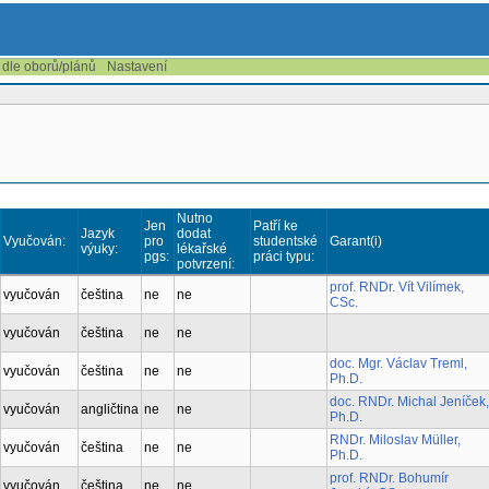
 dle oborů/plánů
Nastavení
Nutno
Jen
Patří ke
Jazyk
dodat
Vyučován:
pro
studentské
Garant(i)
výuky:
lékařské
pgs:
práci typu:
potvrzení:
prof. RNDr. Vít Vilímek,
vyučován
čeština
ne
ne
CSc.
vyučován
čeština
ne
ne
doc. Mgr. Václav Treml,
vyučován
čeština
ne
ne
Ph.D.
doc. RNDr. Michal Jeníček,
vyučován
angličtina
ne
ne
Ph.D.
RNDr. Miloslav Müller,
vyučován
čeština
ne
ne
Ph.D.
prof. RNDr. Bohumír
vyučován
čeština
ne
ne