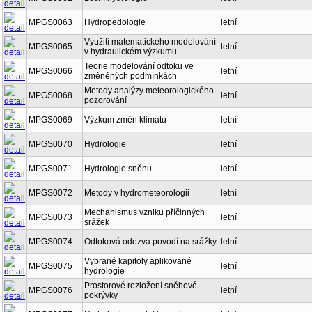
MPGS0063
Hydropedologie
letní
Využití matematického modelování
MPGS0065
letní
v hydraulickém výzkumu
Teorie modelování odtoku ve
MPGS0066
letní
změněných podmínkách
Metody analýzy meteorologického
MPGS0068
letní
pozorování
MPGS0069
Výzkum změn klimatu
letní
MPGS0070
Hydrologie
letní
MPGS0071
Hydrologie sněhu
letní
MPGS0072
Metody v hydrometeorologii
letní
Mechanismus vzniku příčinných
MPGS0073
letní
srážek
MPGS0074
Odtoková odezva povodí na srážky
letní
Vybrané kapitoly aplikované
MPGS0075
letní
hydrologie
Prostorové rozložení sněhové
MPGS0076
letní
pokrývky