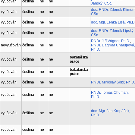
vyučován
čeština
ne
ne
Janský, CSc.
doc. RNDr. Zdeněk Kliment
vyučován
čeština
ne
ne
CSc.
vyučován
čeština
ne
ne
doc. Mgr. Lenka Lisá, Ph.D
doc. RNDr. Zdeněk Lipský,
vyučován
čeština
ne
ne
CSc.
RNDr. Jiří Vágner, Ph.D.
,
nevyučován
čeština
ne
ne
RNDr. Dagmar Chalupová,
Ph.D.
bakalářská
vyučován
čeština
ne
ne
práce
bakalářská
vyučován
čeština
ne
ne
práce
vyučován
čeština
ne
ne
RNDr. Miroslav Šobr, Ph.D.
RNDr. Tomáš Chuman,
vyučován
čeština
ne
ne
Ph.D.
doc. Mgr. Jan Kropáček,
vyučován
čeština
ne
ne
Ph.D.
vyučován
čeština
ne
ne