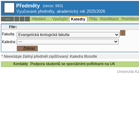
Předměty
(verze: 983)
Vyučované předměty, akademický rok 2025/2026
Hledání ...
Vyučující
Třídy
Klasifikace
Prohlížení
--:--
Katedry
Filtr:
Fakulta:
Katedra:
*
Neexistuje žádný předmět zajišťovaný: Katedra filosofie
Kontakty
Podpora studentů se speciálními potřebami na UK
Univerzita K