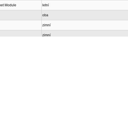
net Module
letní
oba
zimní
zimní
letní
letní
letní
zimní
letní
letní
zimní
oba
zimní