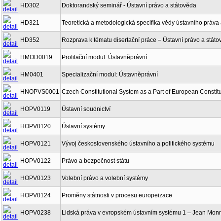
HD302
Doktorandský seminář - Ústavní právo a státověda
HD321
Teoretická a metodologická specifika vědy ústavního práva 
HD352
Rozprava k tématu disertační práce – Ústavní právo a stát
HMOD0019
Profilační modul: Ústavněprávní
HM0401
Specializační modul: Ústavněprávní
HNOPVS0001
Czech Constitutional System as a Part of European Constitu
HOPV0119
Ústavní soudnictví
HOPV0120
Ústavní systémy
HOPV0121
Vývoj československého ústavního a politického systému
HOPV0122
Právo a bezpečnost státu
HOPV0123
Volební právo a volební systémy
HOPV0124
Proměny státnosti v procesu europeizace
HOPV0238
Lidská práva v evropském ústavním systému 1 – Jean Mon