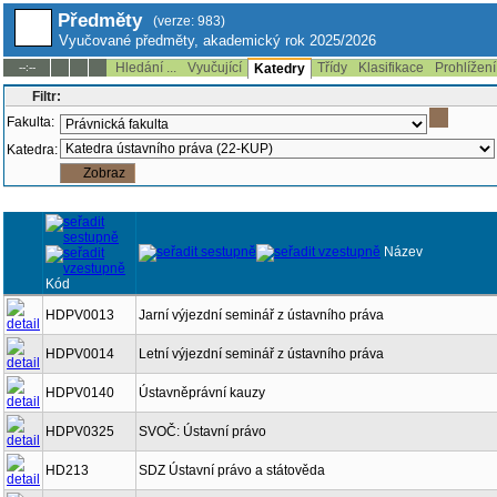
Předměty
(verze: 983)
Vyučované předměty, akademický rok 2025/2026
Hledání ...
Vyučující
Třídy
Klasifikace
Prohlížení
--:--
Katedry
Filtr:
Fakulta:
Katedra:
Název
Kód
HDPV0013
Jarní výjezdní seminář z ústavního práva
HDPV0014
Letní výjezdní seminář z ústavního práva
HDPV0140
Ústavněprávní kauzy
HDPV0325
SVOČ: Ústavní právo
HD213
SDZ Ústavní právo a státověda