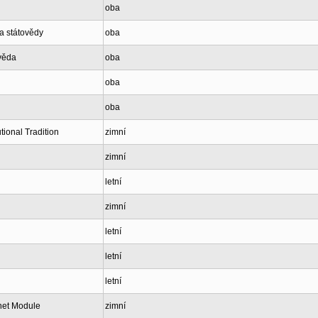
oba
a státovědy
oba
ověda
oba
oba
oba
tional Tradition
zimní
zimní
letní
zimní
letní
letní
letní
net Module
zimní