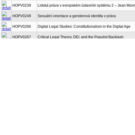
HOPV0239
Lidská práva v evropském ústavním systému 2 – Jean Mon
HOPV0249
Sexuální orientace a genderová identita v právu
HOPV0266
Digital Legal Studies: Constitutionalism in the Digital Age
HOPV0267
Critical Legal Theory, DEI, and the Populist Backlash
HOPV0268
Digital Legal Studies: Computational Data Analysis
HOPV0271
Why We Follow Rules: Law and the Mind
HOPV0272
Ústavní teorie v českém a světovém kontextu
HOPV0275
Legislativa v evropských státech
HOPV0276
Pojistky fungování demokracie a politické soutěže
HPOP0041
Ústavní právo I
HPOP0042
Ústavní právo II
HPOP0043
Ústavní právo III
HPOP0044
Státověda