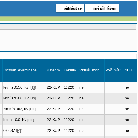
přihlásit se
jiné přihlášení
Rozsah, examinace
Katedra
Fakulta
Virtuál. mob.
Poč. míst
4EU+
letní s.:0/50, Kv
22-KUP
11220
ne
ne
[HS]
letní s.:0/60, Kv
22-KUP
11220
ne
ne
[HS]
zimní s.:0/2, Kv
22-KUP
11220
ne
ne
[HT]
letní s.:0/0, Kv
22-KUP
11220
ne
ne
[HT]
0/0, SZ
22-KUP
11220
ne
ne
[HT]