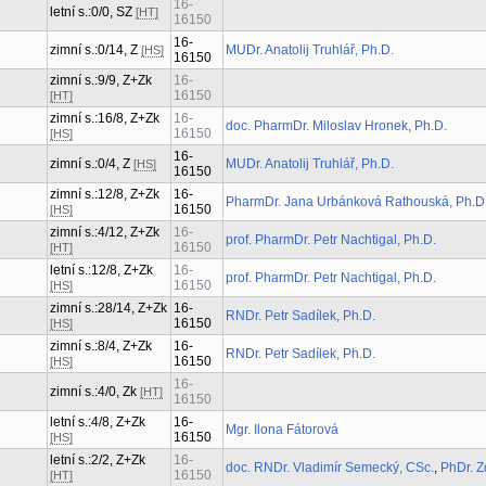
16-
letní s.:0/0, SZ
[HT]
16150
16-
zimní s.:0/14, Z
MUDr. Anatolij Truhlář, Ph.D.
[HS]
16150
zimní s.:9/9, Z+Zk
16-
16150
[HT]
zimní s.:16/8, Z+Zk
16-
doc. PharmDr. Miloslav Hronek, Ph.D.
16150
[HS]
16-
zimní s.:0/4, Z
MUDr. Anatolij Truhlář, Ph.D.
[HS]
16150
zimní s.:12/8, Z+Zk
16-
PharmDr. Jana Urbánková Rathouská, Ph.D
16150
[HS]
zimní s.:4/12, Z+Zk
16-
prof. PharmDr. Petr Nachtigal, Ph.D.
16150
[HT]
letní s.:12/8, Z+Zk
16-
prof. PharmDr. Petr Nachtigal, Ph.D.
16150
[HS]
zimní s.:28/14, Z+Zk
16-
RNDr. Petr Sadílek, Ph.D.
16150
[HS]
zimní s.:8/4, Z+Zk
16-
RNDr. Petr Sadílek, Ph.D.
16150
[HS]
16-
zimní s.:4/0, Zk
[HT]
16150
letní s.:4/8, Z+Zk
16-
Mgr. Ilona Fátorová
16150
[HS]
letní s.:2/2, Z+Zk
16-
doc. RNDr. Vladimír Semecký, CSc.
,
PhDr. Z
16150
[HT]