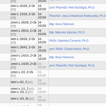
16150
[HS]
letní s.:42/28, Z+Zk
16-
prof. PharmDr. Petr Nachtigal, Ph.D.
16150
[HS]
letní s.:15/18, Z+Zk
16-
PharmDr. Jana Urbánková Rathouská, Ph.D
16150
[HS]
zimní s.:28/28, Z+Zk
16-
Mgr. Ilona Fátorová
16150
[HS]
zimní s.:28/14, Z+Zk
16-
Mgr. Marcela Vejsová, Ph.D.
16150
[HS]
letní s.:28/28, Z+Zk
16-
RNDr. Gabriela Červená, Ph.D.
16150
[HS]
letní s.:28/42, Z+Zk
16-
prof. RNDr. Ctirad Andrýs, Ph.D.
16150
[HS]
zimní s.:14/14, Z+Zk
16-
Mgr. Ilona Fátorová
16150
[HS]
zimní s.:14/28, Z+Zk
16-
prof. PharmDr. Petr Nachtigal, Ph.D.
16150
[HS]
zimní s.:2/2, Z+Zk
16-
16150
[HT]
16-
letní s.:0/1, Z
[HT]
16150
zimní s.:1/1, Z
16-
[HT]
letní s.:3/3, Z
16150
[HT]
16-
letní s.:3/3, Zk
[HT]
16150
16-