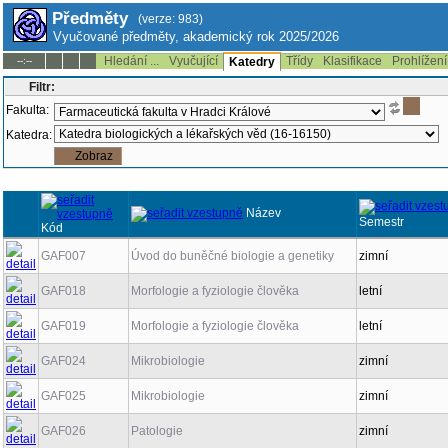
Předměty
(verze: 983)
Vyučované předměty, akademický rok 2025/2026
Hledání ...
Vyučující
Třídy
Klasifikace
Prohlížení
--:--
Katedry
Filtr:
Fakulta:
Katedra:
Název
Semestr
Kód
GAF007
Úvod do buněčné biologie a genetiky
zimní
GAF018
Morfologie a fyziologie člověka
letní
GAF019
Morfologie a fyziologie člověka
letní
GAF024
Mikrobiologie
zimní
GAF025
Mikrobiologie
zimní
GAF026
Patologie
zimní