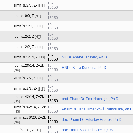
16-
zimní s.:2/3, Zk
[HT]
16150
16-
letní s.:0/0, Z
[HT]
16150
16-
zimní s.:0/0, Z
[HT]
16150
16-
letní s.:2/2, Z
[HT]
16150
16-
letní s.:2/2, Zk
[HT]
16150
16-
zimní s.:0/14, Z
MUDr. Anatolij Truhlář, Ph.D.
[HS]
16150
letní s.:28/14, Z+Zk
16-
RNDr. Klára Konečná, Ph.D.
16150
[HS]
16-
zimní s.:2/2, Z
[HT]
16150
16-
zimní s.:2/2, Zk
[HT]
16150
letní s.:42/14, Z+Zk
16-
prof. PharmDr. Petr Nachtigal, Ph.D.
16150
[HS]
zimní s.:42/14, Z+Zk
16-
PharmDr. Jana Urbánková Rathouská, Ph.D
16150
[HS]
zimní s.:56/20, Z+Zk
16-
doc. PharmDr. Miloslav Hronek, Ph.D.
16150
[HS]
16-
letní s.:1/1, Z
doc. RNDr. Vladimír Buchta, CSc.
[HT]
16150