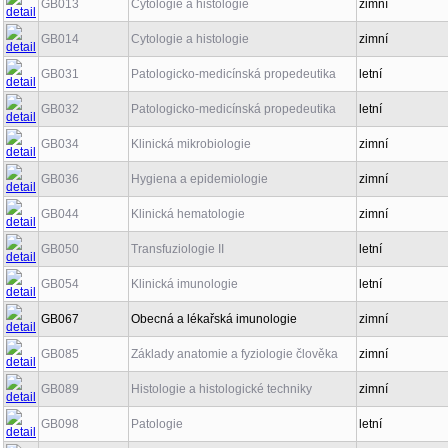
GB013
Cytologie a histologie
zimní
GB014
Cytologie a histologie
zimní
GB031
Patologicko-medicínská propedeutika
letní
GB032
Patologicko-medicínská propedeutika
letní
GB034
Klinická mikrobiologie
zimní
GB036
Hygiena a epidemiologie
zimní
GB044
Klinická hematologie
zimní
GB050
Transfuziologie II
letní
GB054
Klinická imunologie
letní
GB067
Obecná a lékařská imunologie
zimní
GB085
Základy anatomie a fyziologie člověka
zimní
GB089
Histologie a histologické techniky
zimní
GB098
Patologie
letní