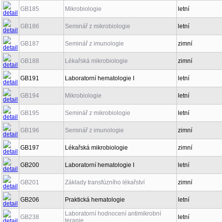
GB185
Mikrobiologie
letní
GB186
Seminář z mikrobiologie
letní
GB187
Seminář z imunologie
zimní
GB188
Lékařská mikrobiologie
zimní
GB191
Laboratorní hematologie I
letní
GB194
Mikrobiologie
letní
GB195
Seminář z mikrobiologie
letní
GB196
Seminář z imunologie
zimní
GB197
Lékařská mikrobiologie
zimní
GB200
Laboratorní hematologie I
letní
GB201
Základy transfúzního lékařství
zimní
GB206
Praktická hematologie
letní
Laboratorní hodnocení antimikrobní
GB238
letní
terapie