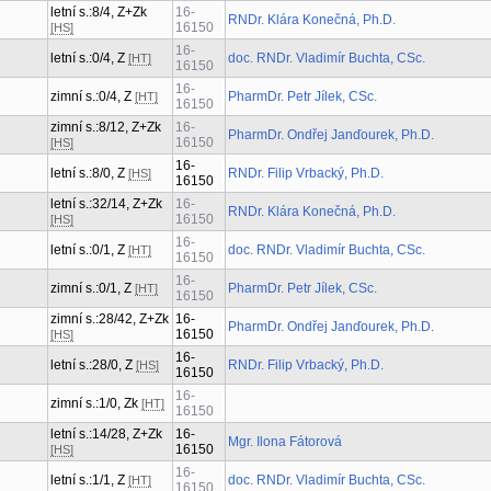
letní s.:8/4, Z+Zk
16-
RNDr. Klára Konečná, Ph.D.
16150
[HS]
16-
letní s.:0/4, Z
doc. RNDr. Vladimír Buchta, CSc.
[HT]
16150
16-
zimní s.:0/4, Z
PharmDr. Petr Jílek, CSc.
[HT]
16150
zimní s.:8/12, Z+Zk
16-
PharmDr. Ondřej Janďourek, Ph.D.
16150
[HS]
16-
letní s.:8/0, Z
RNDr. Filip Vrbacký, Ph.D.
[HS]
16150
letní s.:32/14, Z+Zk
16-
RNDr. Klára Konečná, Ph.D.
16150
[HS]
16-
letní s.:0/1, Z
doc. RNDr. Vladimír Buchta, CSc.
[HT]
16150
16-
zimní s.:0/1, Z
PharmDr. Petr Jílek, CSc.
[HT]
16150
zimní s.:28/42, Z+Zk
16-
PharmDr. Ondřej Janďourek, Ph.D.
16150
[HS]
16-
letní s.:28/0, Z
RNDr. Filip Vrbacký, Ph.D.
[HS]
16150
16-
zimní s.:1/0, Zk
[HT]
16150
letní s.:14/28, Z+Zk
16-
Mgr. Ilona Fátorová
16150
[HS]
16-
letní s.:1/1, Z
doc. RNDr. Vladimír Buchta, CSc.
[HT]
16150