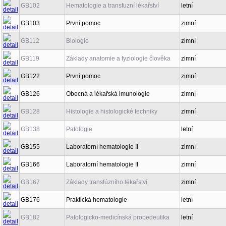
GB102
Hematologie a transfuzní lékařství
letní
GB103
První pomoc
zimní
GB112
Biologie
zimní
GB119
Základy anatomie a fyziologie člověka
zimní
GB122
První pomoc
zimní
GB126
Obecná a lékařská imunologie
zimní
GB128
Histologie a histologické techniky
zimní
GB138
Patologie
letní
GB155
Laboratorní hematologie II
zimní
GB166
Laboratorní hematologie II
zimní
GB167
Základy transfúzního lékařství
zimní
GB176
Praktická hematologie
letní
GB182
Patologicko-medicínská propedeutika
letní