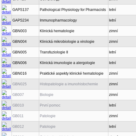
GAPS137
Pathological Physiology for Pharmacists
letní
GAPS234
Immunopharmacology
letní
GBN003
Klinická hematologie
zimní
GBN004
Klinická mikrobiologie a virologie
zimní
GBN005
Transfuziologie II
letní
GBN006
Klinická imunologie a alergologie
letní
GBN016
Praktické aspekty klinické hematologie
zimní
GBN025
Histopatologie a imunohistochemie
zimní
GB007
Biologie
zimní
GB010
První pomoc
letní
GB011
Patologie
zimní
GB012
Patologie
letní