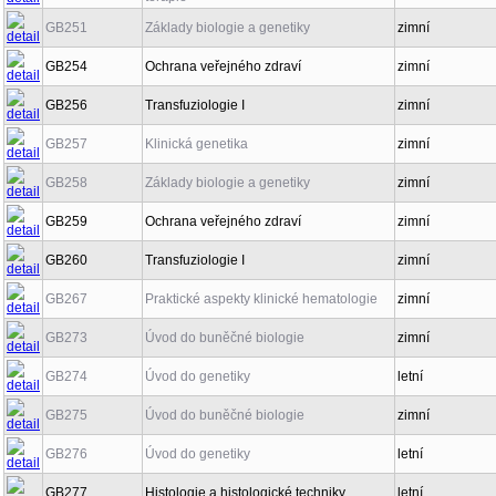
GB251
Základy biologie a genetiky
zimní
GB254
Ochrana veřejného zdraví
zimní
GB256
Transfuziologie I
zimní
GB257
Klinická genetika
zimní
GB258
Základy biologie a genetiky
zimní
GB259
Ochrana veřejného zdraví
zimní
GB260
Transfuziologie I
zimní
GB267
Praktické aspekty klinické hematologie
zimní
GB273
Úvod do buněčné biologie
zimní
GB274
Úvod do genetiky
letní
GB275
Úvod do buněčné biologie
zimní
GB276
Úvod do genetiky
letní
GB277
Histologie a histologické techniky
letní