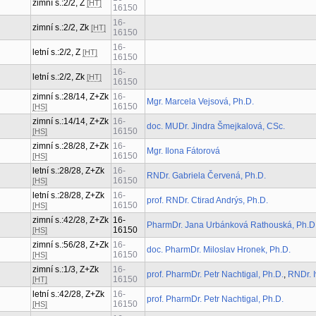
zimní s.:2/2, Z
[HT]
16150
16-
zimní s.:2/2, Zk
[HT]
16150
16-
letní s.:2/2, Z
[HT]
16150
16-
letní s.:2/2, Zk
[HT]
16150
zimní s.:28/14, Z+Zk
16-
Mgr. Marcela Vejsová, Ph.D.
16150
[HS]
zimní s.:14/14, Z+Zk
16-
doc. MUDr. Jindra Šmejkalová, CSc.
16150
[HS]
zimní s.:28/28, Z+Zk
16-
Mgr. Ilona Fátorová
16150
[HS]
letní s.:28/28, Z+Zk
16-
RNDr. Gabriela Červená, Ph.D.
16150
[HS]
letní s.:28/28, Z+Zk
16-
prof. RNDr. Ctirad Andrýs, Ph.D.
16150
[HS]
zimní s.:42/28, Z+Zk
16-
PharmDr. Jana Urbánková Rathouská, Ph.D
16150
[HS]
zimní s.:56/28, Z+Zk
16-
doc. PharmDr. Miloslav Hronek, Ph.D.
16150
[HS]
zimní s.:1/3, Z+Zk
16-
prof. PharmDr. Petr Nachtigal, Ph.D.
,
RNDr. 
16150
[HT]
letní s.:42/28, Z+Zk
16-
prof. PharmDr. Petr Nachtigal, Ph.D.
16150
[HS]