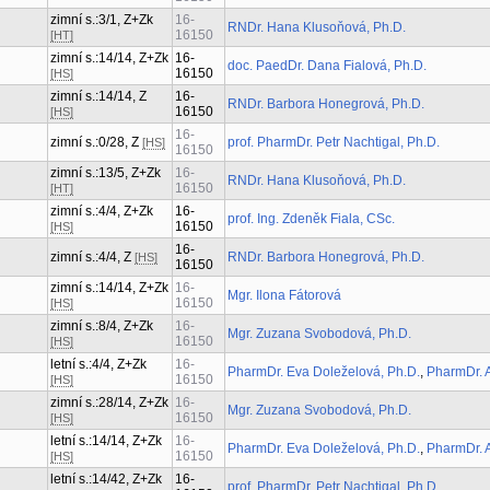
zimní s.:3/1, Z+Zk
16-
RNDr. Hana Klusoňová, Ph.D.
16150
[HT]
zimní s.:14/14, Z+Zk
16-
doc. PaedDr. Dana Fialová, Ph.D.
16150
[HS]
zimní s.:14/14, Z
16-
RNDr. Barbora Honegrová, Ph.D.
16150
[HS]
16-
zimní s.:0/28, Z
prof. PharmDr. Petr Nachtigal, Ph.D.
[HS]
16150
zimní s.:13/5, Z+Zk
16-
RNDr. Hana Klusoňová, Ph.D.
16150
[HT]
zimní s.:4/4, Z+Zk
16-
prof. Ing. Zdeněk Fiala, CSc.
16150
[HS]
16-
zimní s.:4/4, Z
RNDr. Barbora Honegrová, Ph.D.
[HS]
16150
zimní s.:14/14, Z+Zk
16-
Mgr. Ilona Fátorová
16150
[HS]
zimní s.:8/4, Z+Zk
16-
Mgr. Zuzana Svobodová, Ph.D.
16150
[HS]
letní s.:4/4, Z+Zk
16-
PharmDr. Eva Doleželová, Ph.D.
,
PharmDr. A
16150
[HS]
zimní s.:28/14, Z+Zk
16-
Mgr. Zuzana Svobodová, Ph.D.
16150
[HS]
letní s.:14/14, Z+Zk
16-
PharmDr. Eva Doleželová, Ph.D.
,
PharmDr. A
16150
[HS]
letní s.:14/42, Z+Zk
16-
prof. PharmDr. Petr Nachtigal, Ph.D.