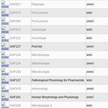
GAF027
Patologie
zimní
GAF076
První pomoc
letní
GAF084
První pomoc
zimní
GAF114
Imunologie
letní
GAF115
Imunologie
letní
GAF127
First Aid
zimní
GAF129
Mikrobiologie
letní
GAF134
Mikrobiologie
zimní
GAF135
Mikrobiologie
zimní
GAF137
Pathological Physiology for Pharmacists
letní
GAF143
Immunology
zimní
GAF181
Human Morphology and Physiology
zimní
GAF228
Mikrobiologie 2
letní