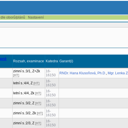
 dle oborů/plánů
Nastavení
Rozsah, examinace
Katedra
Garant(i)
zimní s.:3/1, Z+Zk
16-
RNDr. Hana Klusoňová, Ph.D.
,
Mgr. Lenka 
16150
[HT]
16-
letní s.:4/4, Z
[HT]
16150
16-
letní s.:4/4, Zk
[HT]
16150
16-
zimní s.:3/2, Z
[HT]
16150
16-
zimní s.:3/2, Zk
[HT]
16150
16-
zimní s.:2/3, Z
[HT]
16150