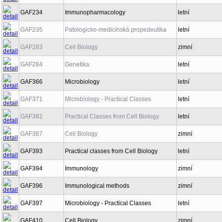
GAF234
Immunopharmacology
letní
GAF235
Patologicko-medicínská propedeutika
letní
GAF283
Cell Biology
zimní
GAF284
Genetika
letní
GAF366
Microbiology
letní
GAF371
Microbiology - Practical Classes
letní
GAF382
Practical Classes from Cell Biology
letní
GAF387
Cell Biology
zimní
GAF393
Practical classes from Cell Biology
letní
GAF394
Immunology
zimní
GAF396
Immunological methods
zimní
GAF397
Microbiology - Practical Classes
letní
GAF410
Cell Biology
zimní