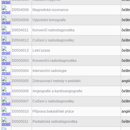
D0504008
Magnetická rezonance
češti
D0504009
Výpočetní tomografie
češti
D0504011
Konvenčí radiodiagnostika
češti
D0504012
Cvičení z radiodiagnostiky
češti
D0504013
Letní praxe
češti
D0505003
Konvenční radiodiagnostika
češti
D0505004
Intervenční radiologie
češti
D0505005
Zobrazovací metody v pediatrii
angli
D0505006
Angiografie a kardioangiografie
češti
D0505007
Cvičení z radiodiagnostiky
češti
D0505010
Příprava bakalářské práce
angli
D0505011
Pediatrická radiodiagnostika
češti