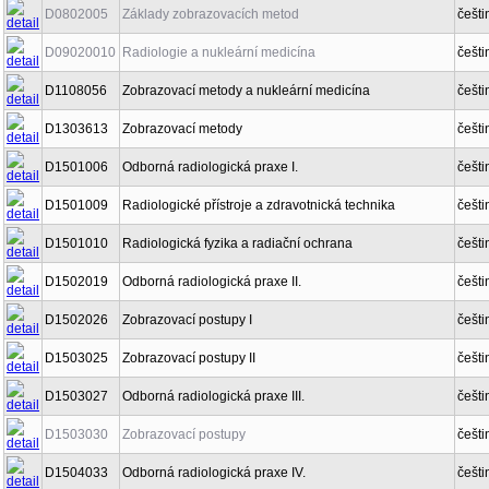
D0802005
Základy zobrazovacích metod
češti
D09020010
Radiologie a nukleární medicína
češti
D1108056
Zobrazovací metody a nukleární medicína
češti
D1303613
Zobrazovací metody
češti
D1501006
Odborná radiologická praxe I.
češti
D1501009
Radiologické přístroje a zdravotnická technika
češti
D1501010
Radiologická fyzika a radiační ochrana
češti
D1502019
Odborná radiologická praxe II.
češti
D1502026
Zobrazovací postupy I
češti
D1503025
Zobrazovací postupy II
češti
D1503027
Odborná radiologická praxe III.
češti
D1503030
Zobrazovací postupy
češti
D1504033
Odborná radiologická praxe IV.
češti