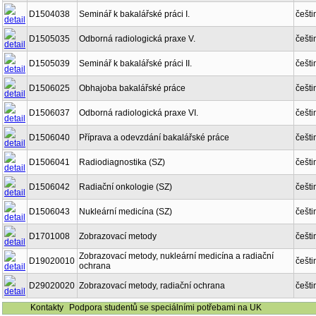
D1504038
Seminář k bakalářské práci I.
češti
D1505035
Odborná radiologická praxe V.
češti
D1505039
Seminář k bakalářské práci II.
češti
D1506025
Obhajoba bakalářské práce
češti
D1506037
Odborná radiologická praxe VI.
češti
D1506040
Příprava a odevzdání bakalářské práce
češti
D1506041
Radiodiagnostika (SZ)
češti
D1506042
Radiační onkologie (SZ)
češti
D1506043
Nukleární medicína (SZ)
češti
D1701008
Zobrazovací metody
češti
Zobrazovací metody, nukleární medicína a radiační
D19020010
češti
ochrana
D29020020
Zobrazovací metody, radiační ochrana
češti
Kontakty
Podpora studentů se speciálními potřebami na UK