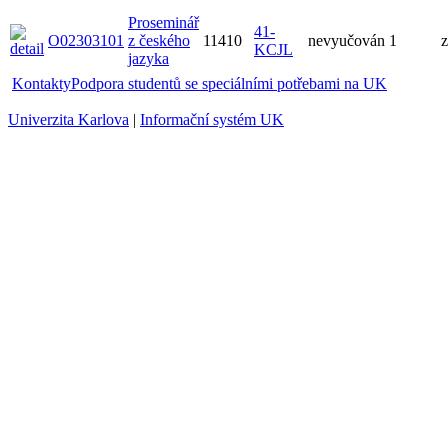
Proseminář
41-
O02303101
z českého
11410
nevyučován
1
z
KCJL
jazyka
Kontakty
Podpora studentů se speciálními potřebami na UK
Univerzita Karlova
|
Informační systém UK