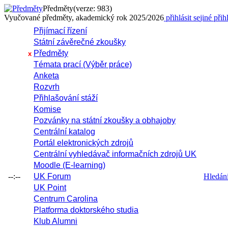
Předměty
(verze: 983)
Vyučované předměty, akademický rok 2025/2026
přihlásit se
jiné přih
Přijímací řízení
Státní závěrečné zkoušky
Předměty
x
Témata prací (Výběr práce)
Anketa
Rozvrh
Přihlašování stáží
Komise
Pozvánky na státní zkoušky a obhajoby
Centrální katalog
Portál elektronických zdrojů
Centrální vyhledávač informačních zdrojů UK
Moodle (E-learning)
--:--
UK Forum
Hledání 
UK Point
Centrum Carolina
Platforma doktorského studia
Klub Alumni