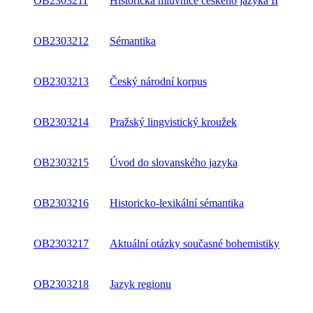
OB2303211
Historická mluvnice českého jazyka II
OB2303212
Sémantika
OB2303213
Český národní korpus
OB2303214
Pražský lingvistický kroužek
OB2303215
Úvod do slovanského jazyka
OB2303216
Historicko-lexikální sémantika
OB2303217
Aktuální otázky současné bohemistiky
OB2303218
Jazyk regionu