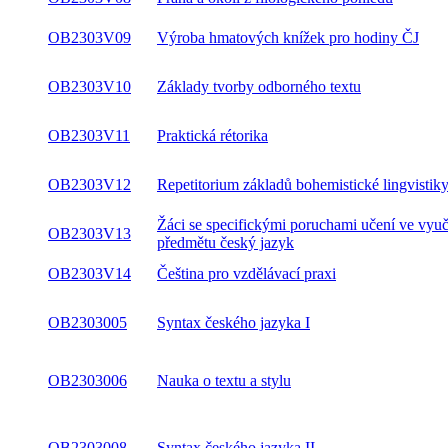
OB2303V09
Výroba hmatových knížek pro hodiny ČJ
OB2303V10
Základy tvorby odborného textu
OB2303V11
Praktická rétorika
OB2303V12
Repetitorium základů bohemistické lingvistik
Žáci se specifickými poruchami učení ve vyu
OB2303V13
předmětu český jazyk
OB2303V14
Čeština pro vzdělávací praxi
OB2303005
Syntax českého jazyka I
OB2303006
Nauka o textu a stylu
OB2303008
Syntax českého jazyka II