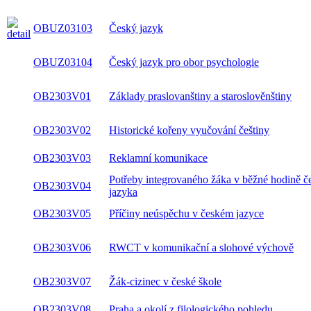
OBUZ03103
Český jazyk
OBUZ03104
Český jazyk pro obor psychologie
OB2303V01
Základy praslovanštiny a staroslověnštiny
OB2303V02
Historické kořeny vyučování češtiny
OB2303V03
Reklamní komunikace
Potřeby integrovaného žáka v běžné hodině č
OB2303V04
jazyka
OB2303V05
Příčiny neúspěchu v českém jazyce
OB2303V06
RWCT v komunikační a slohové výchově
OB2303V07
Žák-cizinec v české škole
OB2303V08
Praha a okolí z filologického pohledu