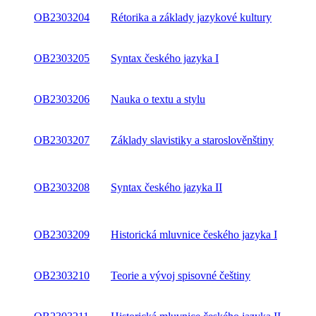
OB2303204
Rétorika a základy jazykové kultury
OB2303205
Syntax českého jazyka I
OB2303206
Nauka o textu a stylu
OB2303207
Základy slavistiky a staroslověnštiny
OB2303208
Syntax českého jazyka II
OB2303209
Historická mluvnice českého jazyka I
OB2303210
Teorie a vývoj spisovné češtiny