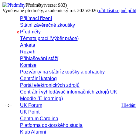
Předměty
(verze: 983)
Vyučované předměty, akademický rok 2025/2026
přihlásit se
jiné přih
Přijímací řízení
Státní závěrečné zkoušky
Předměty
x
Témata prací (Výběr práce)
Anketa
Rozvrh
Přihlašování stáží
Komise
Pozvánky na státní zkoušky a obhajoby
Centrální katalog
Portál elektronických zdrojů
Centrální vyhledávač informačních zdrojů UK
Moodle (E-learning)
--:--
UK Forum
Hledání 
UK Point
Centrum Carolina
Platforma doktorského studia
Klub Alumni