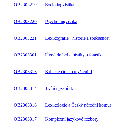
OB2303219
Sociolingvistika
OB2303220
Psycholingvistika
OB2303221
Lexikografie - historie a současnost
OB2303301
Úvod do bohemistiky a fonetika
OB2303313
Kritické čtení a myšlení II
OB2303314
Tvůrčí psaní II.
OB2303316
Lexikologie a Český národní korpus
OB2303317
Komplexní jazykové rozbory