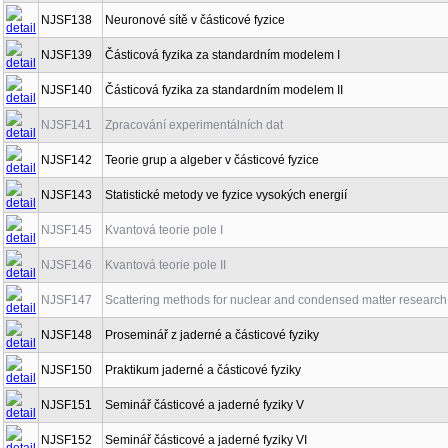
NJSF138
Neuronové sítě v částicové fyzice
NJSF139
Částicová fyzika za standardním modelem I
NJSF140
Částicová fyzika za standardním modelem II
NJSF141
Zpracování experimentálních dat
NJSF142
Teorie grup a algeber v částicové fyzice
NJSF143
Statistické metody ve fyzice vysokých energií
NJSF145
Kvantová teorie pole I
NJSF146
Kvantová teorie pole II
NJSF147
Scattering methods for nuclear and condensed matter research
NJSF148
Proseminář z jaderné a částicové fyziky
NJSF150
Praktikum jaderné a částicové fyziky
NJSF151
Seminář částicové a jaderné fyziky V
NJSF152
Seminář částicové a jaderné fyziky VI