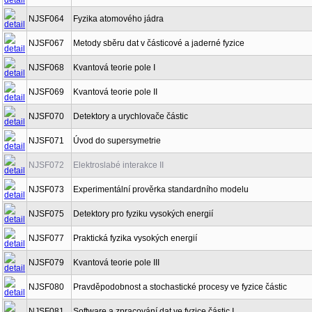
NJSF064
Fyzika atomového jádra
NJSF067
Metody sběru dat v částicové a jaderné fyzice
NJSF068
Kvantová teorie pole I
NJSF069
Kvantová teorie pole II
NJSF070
Detektory a urychlovače částic
NJSF071
Úvod do supersymetrie
NJSF072
Elektroslabé interakce II
NJSF073
Experimentální prověrka standardního modelu
NJSF075
Detektory pro fyziku vysokých energií
NJSF077
Praktická fyzika vysokých energií
NJSF079
Kvantová teorie pole III
NJSF080
Pravděpodobnost a stochastické procesy ve fyzice částic
NJSF081
Software a zpracování dat ve fyzice částic I