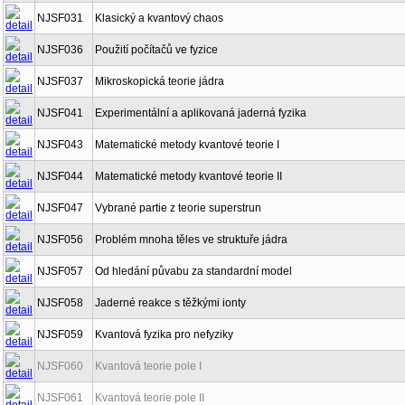
NJSF031
Klasický a kvantový chaos
NJSF036
Použití počítačů ve fyzice
NJSF037
Mikroskopická teorie jádra
NJSF041
Experimentální a aplikovaná jaderná fyzika
NJSF043
Matematické metody kvantové teorie I
NJSF044
Matematické metody kvantové teorie II
NJSF047
Vybrané partie z teorie superstrun
NJSF056
Problém mnoha těles ve struktuře jádra
NJSF057
Od hledání půvabu za standardní model
NJSF058
Jaderné reakce s těžkými ionty
NJSF059
Kvantová fyzika pro nefyziky
NJSF060
Kvantová teorie pole I
NJSF061
Kvantová teorie pole II