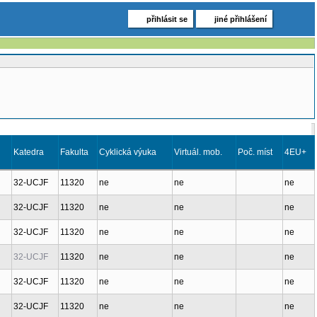
přihlásit se
jiné přihlášení
Katedra
Fakulta
Cyklická výuka
Virtuál. mob.
Poč. míst
4EU+
32-UCJF
11320
ne
ne
ne
32-UCJF
11320
ne
ne
ne
32-UCJF
11320
ne
ne
ne
32-UCJF
11320
ne
ne
ne
32-UCJF
11320
ne
ne
ne
32-UCJF
11320
ne
ne
ne