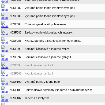
NJSF082
Vybrané partie teorie kvantovaných polí I
NJSF083
Vybrané partie teorie kvantovaných polí II
NJSF084
Chirální symetrie silných interakcí
NJSF085
Základy teorie elektroslabých interakcí
NJSF086
Kvarky, partony a kvantová chromodynamika
NJSF091
Seminář částicové a jaderné fyziky I
NJSF092
Seminář částicové a jaderné fyziky II
NJSF094
Kvantová mechanika I
NJSF095
Kvantová mechanika II
NJSF100
Vybrané partie z teorie pole
NJSF101
Polovodičové detektory v jaderné a subjaderné fyzice.
NJSF102
Jaderná astrofyzika