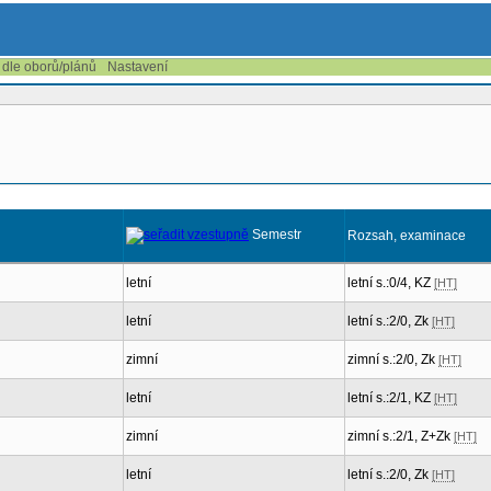
 dle oborů/plánů
Nastavení
Semestr
Rozsah, examinace
letní
letní s.:0/4, KZ
[HT]
letní
letní s.:2/0, Zk
[HT]
zimní
zimní s.:2/0, Zk
[HT]
letní
letní s.:2/1, KZ
[HT]
zimní
zimní s.:2/1, Z+Zk
[HT]
letní
letní s.:2/0, Zk
[HT]