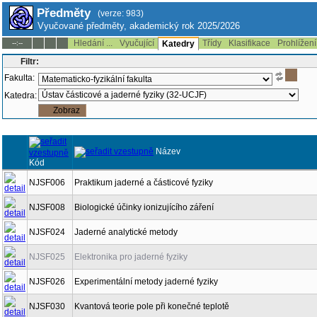
Předměty
(verze: 983)
Vyučované předměty, akademický rok 2025/2026
Hledání ...
Vyučující
Třídy
Klasifikace
Prohlížení
--:--
Katedry
Filtr:
Fakulta:
Katedra:
Název
Kód
NJSF006
Praktikum jaderné a částicové fyziky
NJSF008
Biologické účinky ionizujícího záření
NJSF024
Jaderné analytické metody
NJSF025
Elektronika pro jaderné fyziky
NJSF026
Experimentální metody jaderné fyziky
NJSF030
Kvantová teorie pole při konečné teplotě