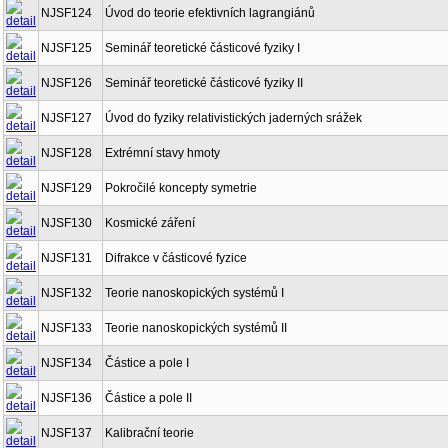
NJSF124
Úvod do teorie efektivních lagrangiánů
NJSF125
Seminář teoretické částicové fyziky I
NJSF126
Seminář teoretické částicové fyziky II
NJSF127
Úvod do fyziky relativistických jaderných srážek
NJSF128
Extrémní stavy hmoty
NJSF129
Pokročilé koncepty symetrie
NJSF130
Kosmické záření
NJSF131
Difrakce v částicové fyzice
NJSF132
Teorie nanoskopických systémů I
NJSF133
Teorie nanoskopických systémů II
NJSF134
Částice a pole I
NJSF136
Částice a pole II
NJSF137
Kalibrační teorie