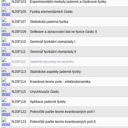
NJSF103
Experimentální metody jaderné a částicové fyziky
NJSF105
Fyzika elementárních částic
NJSF107
Statistická jaderná fyzika
NJSF109
Software a zpracování dat ve fyzice částic II
NJSF110
Seminář fyzikální olympiády I
NJSF111
Seminář fyzikální olympiády II
NJSF112
Jaderné procesy ve vesmíru
NJSF113
Statistické aspekty jaderné fyziky
NJSF114
Kvantové teorie pole - elektrodynamika
NJSF115
Urychlovače částic
NJSF118
Aplikace jaderné fyziky
NJSF122
Pokročilé partie teorie kvantovaných polí I
NJSF123
Pokročilé partie teorie kvantovaných polí II