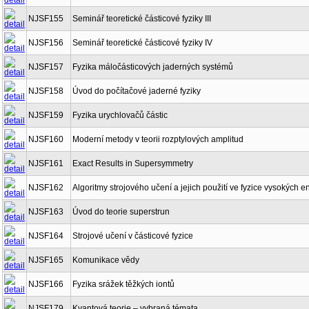
NJSF155
Seminář teoretické částicové fyziky III
NJSF156
Seminář teoretické částicové fyziky IV
NJSF157
Fyzika máločásticových jaderných systémů
NJSF158
Úvod do počítačové jaderné fyziky
NJSF159
Fyzika urychlovačů částic
NJSF160
Moderní metody v teorii rozptylových amplitud
NJSF161
Exact Results in Supersymmetry
NJSF162
Algoritmy strojového učení a jejich použití ve fyzice vysokých en
NJSF163
Úvod do teorie superstrun
NJSF164
Strojové učení v částicové fyzice
NJSF165
Komunikace vědy
NJSF166
Fyzika srážek těžkých iontů
NJSF179
Kvantová teorie – vybraná témata