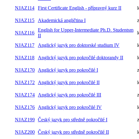
NJAZ113
l
kurz II
NJAZ114
First Certificate English - přípravný kurz II
l
NJAZ115
Akademická angličtina I
English for Upper-Intermediate Ph.D. Studentsm
NJAZ116
l
II
NJAZ117
Anglický jazyk pro doktorské studium IV
l
NJAZ118
Anglický jazyk pro pokročilé doktorandy II
l
NJAZ170
Anglický jazyk pro pokročilé I
NJAZ172
Anglický jazyk pro pokročilé II
l
NJAZ174
Anglický jazyk pro pokročilé III
NJAZ176
Anglický jazyk pro pokročilé IV
l
NJAZ199
Český jazyk pro středně pokročilé I
NJAZ200
Český jazyk pro středně pokročilé II
l