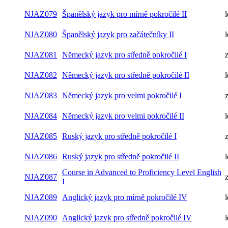
NJAZ079
Španělský jazyk pro mírně pokročilé II
l
NJAZ080
Španělský jazyk pro začátečníky II
l
NJAZ081
Německý jazyk pro středně pokročilé I
NJAZ082
Německý jazyk pro středně pokročilé II
l
NJAZ083
Německý jazyk pro velmi pokročilé I
NJAZ084
Německý jazyk pro velmi pokročilé II
l
NJAZ085
Ruský jazyk pro středně pokročilé I
NJAZ086
Ruský jazyk pro středně pokročilé II
l
Course in Advanced to Proficiency Level English
NJAZ087
I
NJAZ089
Anglický jazyk pro mírně pokročilé IV
l
NJAZ090
Anglický jazyk pro středně pokročilé IV
l