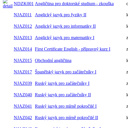
NDZK001
Angličtina pro doktorské studium - zkouška
NJAZ011
Anglický jazyk pro fyziky II
l
NJAZ012
Anglický jazyk pro informatiky II
l
NJAZ013
Anglický jazyk pro matematiky I
NJAZ014
First Certificate English - přípravný kurz I
NJAZ015
Obchodní angličtina
l
NJAZ017
Španělský jazyk pro začátečníky I
NJAZ039
Ruský jazyk pro začátečníky I
NJAZ040
Ruský jazyk pro začátečníky II
l
NJAZ041
Ruský jazyk pro mírně pokročilé I
NJAZ042
Ruský jazyk pro mírně pokročilé II
l