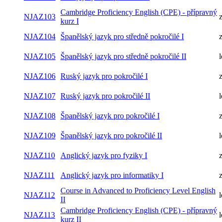
NJAZ102
Český jazyk pro pokročilé II
l
Cambridge Proficiency English (CPE) - přípravný
NJAZ103
kurz I
NJAZ104
Španělský jazyk pro středně pokročilé I
NJAZ105
Španělský jazyk pro středně pokročilé II
l
NJAZ106
Ruský jazyk pro pokročilé I
NJAZ107
Ruský jazyk pro pokročilé II
l
NJAZ108
Španělský jazyk pro pokročilé I
NJAZ109
Španělský jazyk pro pokročilé II
l
NJAZ110
Anglický jazyk pro fyziky I
NJAZ111
Anglický jazyk pro informatiky I
Course in Advanced to Proficiency Level English
NJAZ112
l
II
Cambridge Proficiency English (CPE) - přípravný