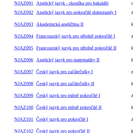
NJAZ091
Anglický jazyk - zkouška pro bakaláře
NJAZ092
Anglický jazyk pro pokročilé doktorandy I
NJAZ093
Akademická angličtina II
l
NJAZ094
Francouzský jazyk pro středně pokročilé I
NJAZ095
Francouzský jazyk pro středně pokročilé II
l
NJAZ096
Anglický jazyk pro matematiky II
l
NJAZ097
Český jazyk pro začátečníky I
NJAZ098
Český jazyk pro začátečníky II
l
NJAZ099
Český jazyk pro mírně pokročilé I
NJAZ100
Český jazyk pro mírně pokročilé II
l
NJAZ101
Český jazyk pro pokročilé I