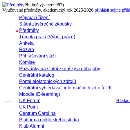
Předměty
(verze: 983)
Vyučované předměty, akademický rok 2025/2026
přihlásit se
jiné přih
Přijímací řízení
Státní závěrečné zkoušky
Předměty
x
Témata prací (Výběr práce)
Anketa
Rozvrh
Přihlašování stáží
Komise
Pozvánky na státní zkoušky a obhajoby
Centrální katalog
Portál elektronických zdrojů
Centrální vyhledávač informačních zdrojů UK
Moodle (E-learning)
--:--
UK Forum
Hledání 
UK Point
Centrum Carolina
Platforma doktorského studia
Klub Alumni