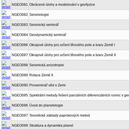
NGEO081
Obrácené úlohy a modelování v geofyzice
NGEO082
Seismologie
NGEO083
Seismický seminář
NGEO084
Geodynamický seminář
NGEO086
Okrajové úlohy pro určení tíhového pole a tvaru Země I
NGEO087
Okrajové úlohy pro určení tíhového pole a tvaru Země II
NGEO088
Seismická anizotropie
NGEO089
Rotace Země II
NGEO090
Proseminář věd o Zemi
NGEO095
Spektrální metody řešení parciálních diferenciálních rovnic v ge
NGEO096
Úvod do planetologie
NGEO097
Teoretické základy paprskových metod
NGEO099
Struktura a dynamika planet