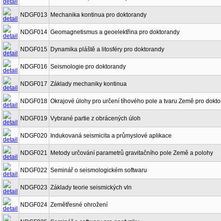
NDGF013
Mechanika kontinua pro doktorandy
NDGF014
Geomagnetismus a geoelektřina pro doktorandy
NDGF015
Dynamika pláště a litosféry pro doktorandy
NDGF016
Seismologie pro doktorandy
NDGF017
Základy mechaniky kontinua
NDGF018
Okrajové úlohy pro určení tíhového pole a tvaru Země pro dokt
NDGF019
Vybrané partie z obrácených úloh
NDGF020
Indukovaná seismicita a průmyslové aplikace
NDGF021
Metody určování parametrů gravitačního pole Země a polohy
NDGF022
Seminář o seismologickém softwaru
NDGF023
Základy teorie seismických vln
NDGF024
Zemětřesné ohrožení