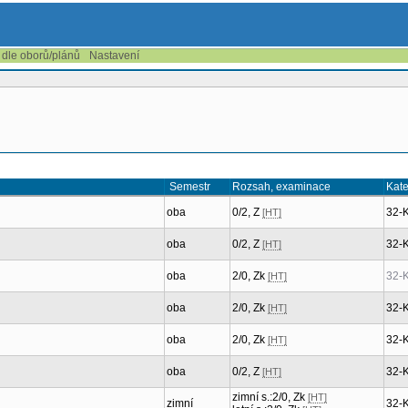
 dle oborů/plánů
Nastavení
Semestr
Rozsah, examinace
Kat
oba
0/2, Z
32-
[HT]
oba
0/2, Z
32-
[HT]
oba
2/0, Zk
32-
[HT]
oba
2/0, Zk
32-
[HT]
oba
2/0, Zk
32-
[HT]
oba
0/2, Z
32-
[HT]
zimní s.:2/0, Zk
[HT]
zimní
32-