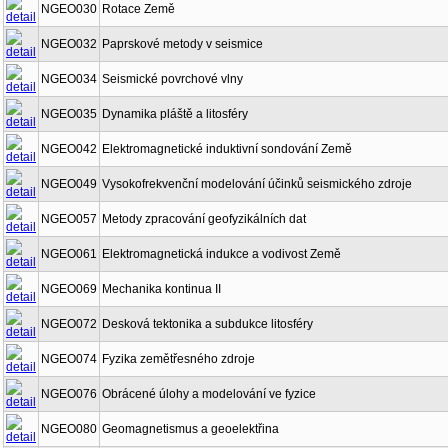
NGEO030
Rotace Země
NGEO032
Paprskové metody v seismice
NGEO034
Seismické povrchové vlny
NGEO035
Dynamika pláště a litosféry
NGEO042
Elektromagnetické induktivní sondování Země
NGEO049
Vysokofrekvenční modelování účinků seismického zdroje
NGEO057
Metody zpracování geofyzikálních dat
NGEO061
Elektromagnetická indukce a vodivost Země
NGEO069
Mechanika kontinua II
NGEO072
Desková tektonika a subdukce litosféry
NGEO074
Fyzika zemětřesného zdroje
NGEO076
Obrácené úlohy a modelování ve fyzice
NGEO080
Geomagnetismus a geoelektřina