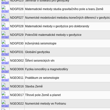
NDGF025
Seminář o softwaru pro geofyziky
NDGF026
Matematické metody studia gravitačního pole a tvaru Země
NDGF027
Numerické modelování metodou konečných diferencí v geofyzi
NDGF028
Matematické metody v geofyzice pro doktorandy
NDGF029
Pokročilé matematické metody v geofyzice
NDGF030
Inženýrská seismologie
NDGF031
Globální geofyzika
NGEO002
Šíření seismických vln
NGEO006
Fyzika ionosféry a magnetosféry
NGEO011
Praktikum ze seismologie
NGEO016
Stavba Země
NGEO017
Tíhové pole Země a planet
NGEO022
Numerické metody ve Fortranu