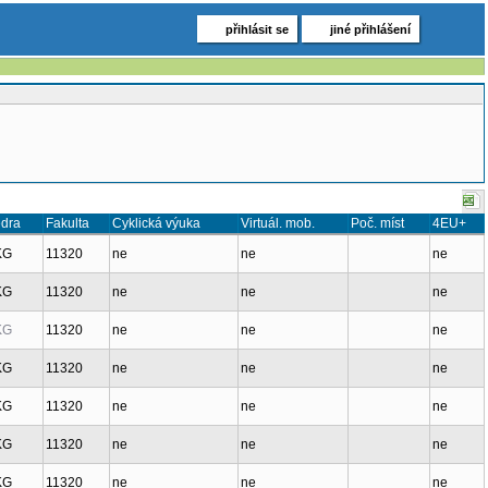
přihlásit se
jiné přihlášení
edra
Fakulta
Cyklická výuka
Virtuál. mob.
Poč. míst
4EU+
KG
11320
ne
ne
ne
KG
11320
ne
ne
ne
KG
11320
ne
ne
ne
KG
11320
ne
ne
ne
KG
11320
ne
ne
ne
KG
11320
ne
ne
ne
KG
11320
ne
ne
ne