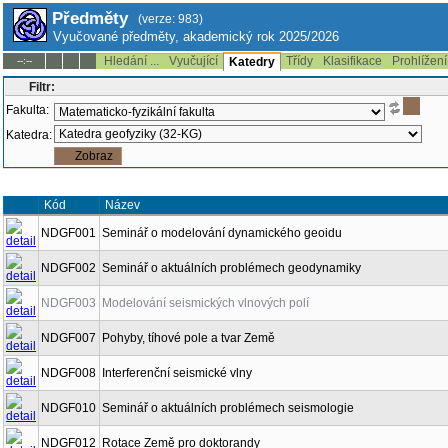
Předměty
(verze: 983)
Vyučované předměty, akademický rok 2025/2026
Hledání ...
Vyučující
Třídy
Klasifikace
Prohlížení
--:--
Katedry
Filtr:
Fakulta:
Katedra:
Kód
Název
NDGF001
Seminář o modelování dynamického geoidu
NDGF002
Seminář o aktuálních problémech geodynamiky
NDGF003
Modelování seismických vlnových polí
NDGF007
Pohyby, tíhové pole a tvar Země
NDGF008
Interferenční seismické vlny
NDGF010
Seminář o aktuálních problémech seismologie
NDGF012
Rotace Země pro doktorandy