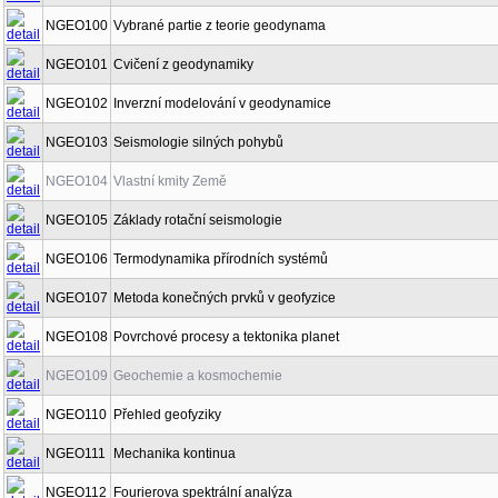
NGEO100
Vybrané partie z teorie geodynama
NGEO101
Cvičení z geodynamiky
NGEO102
Inverzní modelování v geodynamice
NGEO103
Seismologie silných pohybů
NGEO104
Vlastní kmity Země
NGEO105
Základy rotační seismologie
NGEO106
Termodynamika přírodních systémů
NGEO107
Metoda konečných prvků v geofyzice
NGEO108
Povrchové procesy a tektonika planet
NGEO109
Geochemie a kosmochemie
NGEO110
Přehled geofyziky
NGEO111
Mechanika kontinua
NGEO112
Fourierova spektrální analýza