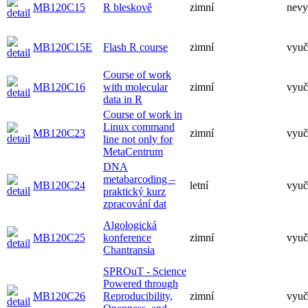
MB120C15
R bleskově
zimní
nevy
MB120C15E
Flash R course
zimní
vyuč
Course of work
MB120C16
with molecular
zimní
vyuč
data in R
Course of work in
Linux command
MB120C23
zimní
vyuč
line not only for
MetaCentrum
DNA
metabarcoding –
MB120C24
letní
vyuč
praktický kurz
zpracování dat
Algologická
MB120C25
konference
zimní
vyuč
Chantransia
SPROuT - Science
Powered through
MB120C26
Reproducibility,
zimní
vyuč