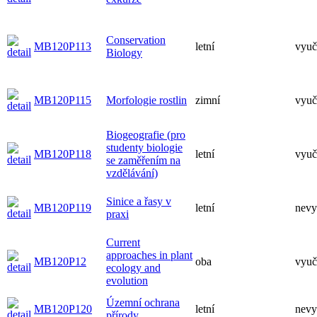
Conservation
MB120P113
letní
vyuč
Biology
MB120P115
Morfologie rostlin
zimní
vyuč
Biogeografie (pro
studenty biologie
MB120P118
letní
vyuč
se zaměřením na
vzdělávání)
Sinice a řasy v
MB120P119
letní
nevy
praxi
Current
approaches in plant
MB120P12
oba
vyuč
ecology and
evolution
Územní ochrana
MB120P120
letní
nevy
přírody