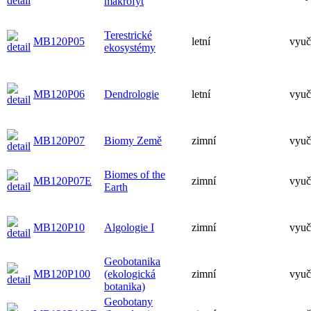
makrofyt
Terestrické
MB120P05
letní
vyuč
ekosystémy
MB120P06
Dendrologie
letní
vyuč
MB120P07
Biomy Země
zimní
vyuč
Biomes of the
MB120P07E
zimní
vyuč
Earth
MB120P10
Algologie I
zimní
vyuč
Geobotanika
MB120P100
(ekologická
zimní
vyuč
botanika)
Geobotany