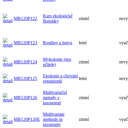
Kurs ekologické
MB120P122
zimní
nevy
floristiky
MB120P123
Rostliny a hmyz
letní
vyuč
Mykologie (pro
MB120P124
zimní
nevy
učitele)
Ekologie a chování
MB120P125
letní
nevy
organizmů
Multivariační
MB120P126
metody v
zimní
vyuč
taxonomii
Multivariate
MB120P126E
methods in
zimní
vyuč
taxonomy