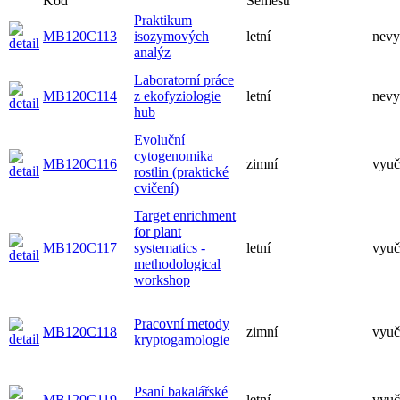
Kód
Semestr
Praktikum
MB120C113
isozymových
letní
nevy
analýz
Laboratorní práce
MB120C114
z ekofyziologie
letní
nevy
hub
Evoluční
cytogenomika
MB120C116
zimní
vyuč
rostlin (praktické
cvičení)
Target enrichment
for plant
MB120C117
systematics -
letní
vyuč
methodological
workshop
Pracovní metody
MB120C118
zimní
vyuč
kryptogamologie
Psaní bakalářské
MB120C119
letní
vyuč