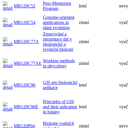
Peer-Mentoring
MB120C52
letní
nevy
Program
Genome-oriented
MB120C54
applications in
zimní
vyuč
plant evolution
Zpracování a
prezentace dat v
MB120C77A
zimní
vyuč
ekologické a
evoluční biologii
Working methods
MB120C77AE
zimní
vyuč
in phycology
GIS pro biologické
MB120C96
letní
vyuč
aplikace
Principles of GIS
MB120C96E
and their aplication
letní
vyuč
in botany
Biologie vodních
MB120P04
zimní
nevy