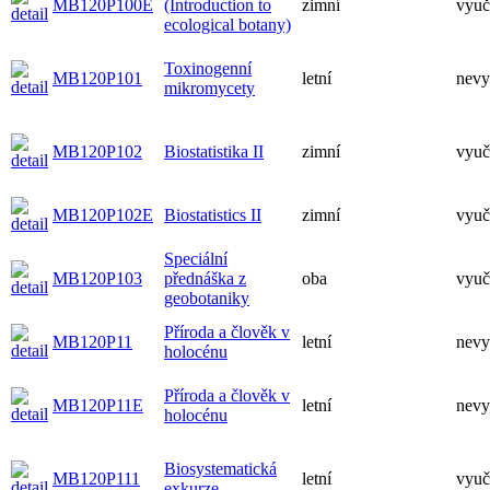
MB120P100E
(Introduction to
zimní
vyuč
ecological botany)
Toxinogenní
MB120P101
letní
nevy
mikromycety
MB120P102
Biostatistika II
zimní
vyuč
MB120P102E
Biostatistics II
zimní
vyuč
Speciální
MB120P103
přednáška z
oba
vyuč
geobotaniky
Příroda a člověk v
MB120P11
letní
nevy
holocénu
Příroda a člověk v
MB120P11E
letní
nevy
holocénu
Biosystematická
MB120P111
letní
vyuč
exkurze