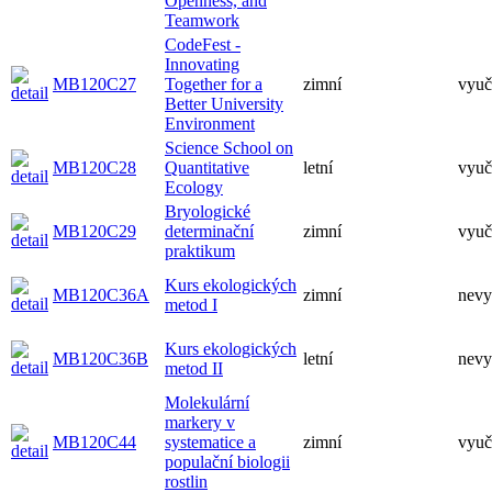
Openness, and
Teamwork
CodeFest -
Innovating
MB120C27
Together for a
zimní
vyuč
Better University
Environment
Science School on
MB120C28
Quantitative
letní
vyuč
Ecology
Bryologické
MB120C29
determinační
zimní
vyuč
praktikum
Kurs ekologických
MB120C36A
zimní
nevy
metod I
Kurs ekologických
MB120C36B
letní
nevy
metod II
Molekulární
markery v
MB120C44
systematice a
zimní
vyuč
populační biologii
rostlin