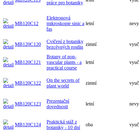
práce pro botaniky
Elektronová
MB120C12
mikroskopie sinic a
letní
nevy
řas
Cvičení z botaniky
MB120C120
zimní
vyuč
bezcévných rostlin
Botany of non-
MB120C121
vascular plants - a
letní
vyuč
practical course
On the secrets of
MB120C122
zimní
vyuč
plant world
Prezentační
MB120C123
letní
nevy
dovednosti
Praktická stáž z
MB120C124
oba
vyuč
botaniky - 10 dní