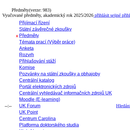
Předměty
(verze: 983)
Vyučované předměty, akademický rok 2025/2026
přihlásit se
jiné přih
Přijímací řízení
Státní závěrečné zkoušky
Předměty
x
Témata prací (Výběr práce)
Anketa
Rozvrh
Přihlašování stáží
Komise
Pozvánky na státní zkoušky a obhajoby
Centrální katalog
Portál elektronických zdrojů
Centrální vyhledávač informačních zdrojů UK
Moodle (E-learning)
--:--
UK Forum
Hledání 
UK Point
Centrum Carolina
Platforma doktorského studia