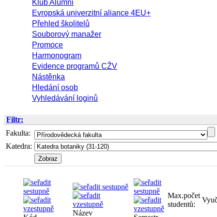
Klub Alumni
Evropská univerzitní aliance 4EU+
Přehled školitelů
Souborový manažer
Promoce
Harmonogram
Evidence programů CŽV
Nástěnka
Hledání osob
Vyhledávání loginů
Filtr:
Fakulta:
Katedra:
Max.počet
Vyuč
studentů:
Název