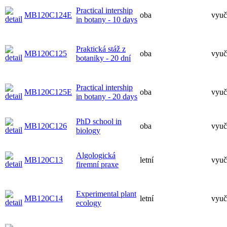
Practical intership
MB120C124E
oba
vyuč
in botany - 10 days
Praktická stáž z
MB120C125
oba
vyuč
botaniky - 20 dní
Practical intership
MB120C125E
oba
vyuč
in botany - 20 days
PhD school in
MB120C126
oba
vyuč
biology
Algologická
MB120C13
letní
vyuč
firemní praxe
Experimental plant
MB120C14
letní
vyuč
ecology