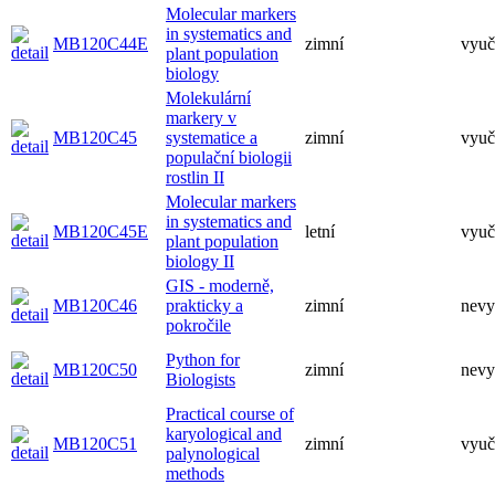
Molecular markers
in systematics and
MB120C44E
zimní
vyuč
plant population
biology
Molekulární
markery v
MB120C45
systematice a
zimní
vyuč
populační biologii
rostlin II
Molecular markers
in systematics and
MB120C45E
letní
vyuč
plant population
biology II
GIS - moderně,
MB120C46
prakticky a
zimní
nevy
pokročile
Python for
MB120C50
zimní
nevy
Biologists
Practical course of
karyological and
MB120C51
zimní
vyuč
palynological
methods