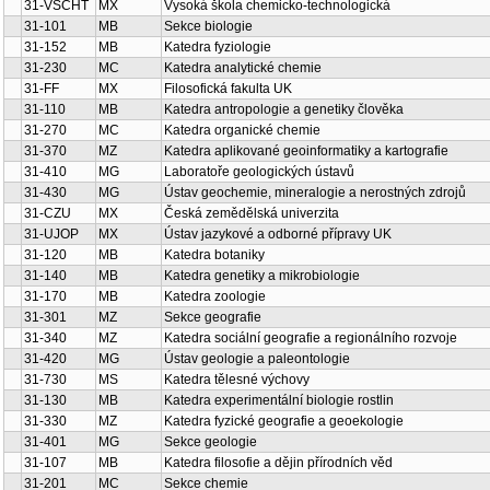
31-VSCHT
MX
Vysoká škola chemicko-technologická
31-101
MB
Sekce biologie
31-152
MB
Katedra fyziologie
31-230
MC
Katedra analytické chemie
31-FF
MX
Filosofická fakulta UK
31-110
MB
Katedra antropologie a genetiky člověka
31-270
MC
Katedra organické chemie
31-370
MZ
Katedra aplikované geoinformatiky a kartografie
31-410
MG
Laboratoře geologických ústavů
31-430
MG
Ústav geochemie, mineralogie a nerostných zdrojů
31-CZU
MX
Česká zemědělská univerzita
31-UJOP
MX
Ústav jazykové a odborné přípravy UK
31-120
MB
Katedra botaniky
31-140
MB
Katedra genetiky a mikrobiologie
31-170
MB
Katedra zoologie
31-301
MZ
Sekce geografie
31-340
MZ
Katedra sociální geografie a regionálního rozvoje
31-420
MG
Ústav geologie a paleontologie
31-730
MS
Katedra tělesné výchovy
31-130
MB
Katedra experimentální biologie rostlin
31-330
MZ
Katedra fyzické geografie a geoekologie
31-401
MG
Sekce geologie
31-107
MB
Katedra filosofie a dějin přírodních věd
31-201
MC
Sekce chemie