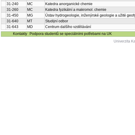
31-240
MC
Katedra anorganické chemie
31-260
MC
Katedra fyzikální a makromol. chemie
31-450
MG
Ústav hydrogeologie, inženýrské geologie a užité geof
31-640
MT
Studijní odbor
31-643
MD
Centrum dalšího vzdělávání
Kontakty
Podpora studentů se speciálními potřebami na UK
Univerzita K