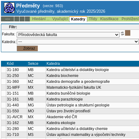
Předměty
(verze: 983)
Vyučované předměty, akademický rok 2025/2026
Hledání ...
Vyučující
Třídy
Klasifikace
Prohlížení
--:--
Katedry
Filtr:
Fakulta:
Katedra:
Kód
Sekce
Katedra
31-180
MB
Katedra učitelství a didaktiky biologie
31-250
MC
Katedra biochemie
31-360
MZ
Katedra demografie a geodemografie
31-MFF
MX
Matematicko-fyzikální fakulta UK
31-151
MB
Katedra buněčné biologie
31-161
MB
Katedra parazitologie
31-440
MG
Ústav petrologie a strukturní geologie
31-550
MO
Ústav pro životní prostředí
31-AVCR
MX
Akademie věd ČR
31-162
MB
Katedra ekologie
31-280
MC
Katedra učitelství a didaktiky chemie
31-710
MS
Ústav aplikací matematiky a výpočetní techniky