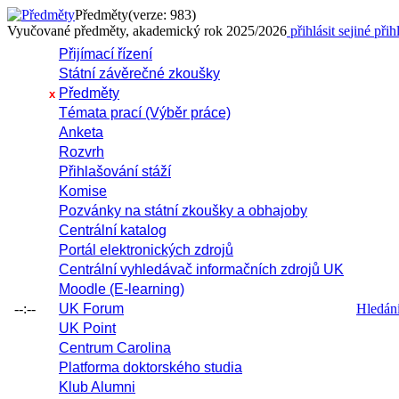
Předměty
(verze: 983)
Vyučované předměty, akademický rok 2025/2026
přihlásit se
jiné přih
Přijímací řízení
Státní závěrečné zkoušky
Předměty
x
Témata prací (Výběr práce)
Anketa
Rozvrh
Přihlašování stáží
Komise
Pozvánky na státní zkoušky a obhajoby
Centrální katalog
Portál elektronických zdrojů
Centrální vyhledávač informačních zdrojů UK
Moodle (E-learning)
--:--
UK Forum
Hledání 
UK Point
Centrum Carolina
Platforma doktorského studia
Klub Alumni