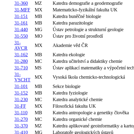
31-360
MZ
Katedra demografie a geodemografie
31-MFF
MX
Matematicko-fyzikální fakulta UK
31-151
MB
Katedra buněčné biologie
31-161
MB
Katedra parazitologie
31-440
MG
Ústav petrologie a strukturní geologie
31-550
MO
Ústav pro životní prostředí
31-
MX
Akademie věd ČR
AVCR
31-162
MB
Katedra ekologie
31-280
MC
Katedra učitelství a didaktiky chemie
31-710
MS
Ústav aplikací matematiky a výpočetní tec
31-
MX
Vysoká škola chemicko-technologická
VSCHT
31-101
MB
Sekce biologie
31-152
MB
Katedra fyziologie
31-230
MC
Katedra analytické chemie
31-FF
MX
Filosofická fakulta UK
31-110
MB
Katedra antropologie a genetiky člověka
31-270
MC
Katedra organické chemie
31-370
MZ
Katedra aplikované geoinformatiky a karto
31-410
MG
Laboratoře geologických ústavů