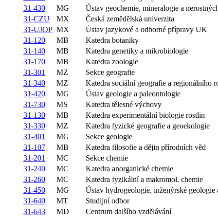
31-430
MG
Ústav geochemie, mineralogie a nerostnýc
31-CZU
MX
Česká zemědělská univerzita
31-UJOP
MX
Ústav jazykové a odborné přípravy UK
31-120
MB
Katedra botaniky
31-140
MB
Katedra genetiky a mikrobiologie
31-170
MB
Katedra zoologie
31-301
MZ
Sekce geografie
31-340
MZ
Katedra sociální geografie a regionálního 
31-420
MG
Ústav geologie a paleontologie
31-730
MS
Katedra tělesné výchovy
31-130
MB
Katedra experimentální biologie rostlin
31-330
MZ
Katedra fyzické geografie a geoekologie
31-401
MG
Sekce geologie
31-107
MB
Katedra filosofie a dějin přírodních věd
31-201
MC
Sekce chemie
31-240
MC
Katedra anorganické chemie
31-260
MC
Katedra fyzikální a makromol. chemie
31-450
MG
Ústav hydrogeologie, inženýrské geologie 
31-640
MT
Studijní odbor
31-643
MD
Centrum dalšího vzdělávání