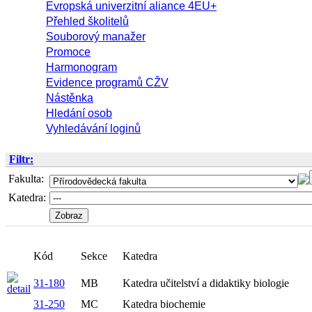
Evropská univerzitní aliance 4EU+
Přehled školitelů
Souborový manažer
Promoce
Harmonogram
Evidence programů CŽV
Nástěnka
Hledání osob
Vyhledávání loginů
Filtr:
Fakulta:
Katedra:
Kód
Sekce
Katedra
31-180
MB
Katedra učitelství a didaktiky biologie
31-250
MC
Katedra biochemie