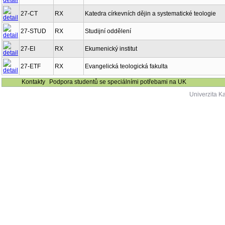
27-CT
RX
Katedra církevních dějin a systematické teologie
27-STUD
RX
Studijní oddělení
27-EI
RX
Ekumenický institut
27-ETF
RX
Evangelická teologická fakulta
Kontakty
Podpora studentů se speciálními potřebami na UK
Univerzita K