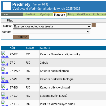
Předměty
(verze: 983)
Vyučované předměty, akademický rok 2025/2026
Hledání ...
Vyučující
Třídy
Klasifikace
Prohlížení
--:--
Katedry
Filtr:
Fakulta:
Katedra:
Kód
Sekce
Katedra
27-FR
RX
Katedra filosofie a religionistiky
27-J
RX
Jabok
27-PSP
RX
Katedra sociální práce
27-PT
RX
Katedra praktické teologie
27-BS
RX
Katedra biblických studií
27-CJ
RX
Lektorát cizích jazyků
27-IES
RX
Institut ekumenických studií