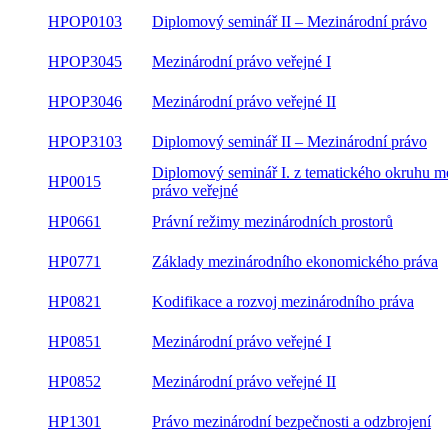
HPOP0103
Diplomový seminář II – Mezinárodní právo
HPOP3045
Mezinárodní právo veřejné I
HPOP3046
Mezinárodní právo veřejné II
HPOP3103
Diplomový seminář II – Mezinárodní právo
Diplomový seminář I. z tematického okruhu
HP0015
mezinárodní právo veřejné
HP0661
Právní režimy mezinárodních prostorů
HP0771
Základy mezinárodního ekonomického práva
HP0821
Kodifikace a rozvoj mezinárodního práva
HP0851
Mezinárodní právo veřejné I
HP0852
Mezinárodní právo veřejné II
HP1301
Právo mezinárodní bezpečnosti a odzbrojení