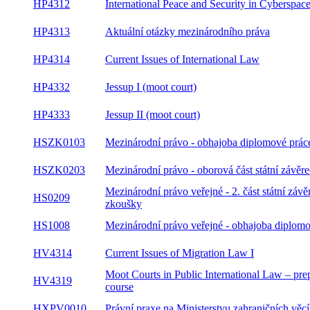
HP4312
International Peace and Security in Cyberspac
HP4313
Aktuální otázky mezinárodního práva
HP4314
Current Issues of International Law
HP4332
Jessup I (moot court)
HP4333
Jessup II (moot court)
HSZK0103
Mezinárodní právo - obhajoba diplomové prác
Mezinárodní právo - oborová část státní závěr
HSZK0203
zkoušky
Mezinárodní právo veřejné - 2. část státní závě
HS0209
zkoušky
Mezinárodní právo veřejné - obhajoba diplom
HS1008
práce
HV4314
Current Issues of Migration Law I
Moot Courts in Public International Law –
HV4319
preparatory course
HXPV0010
Právní praxe na Ministerstvu zahraničních věcí