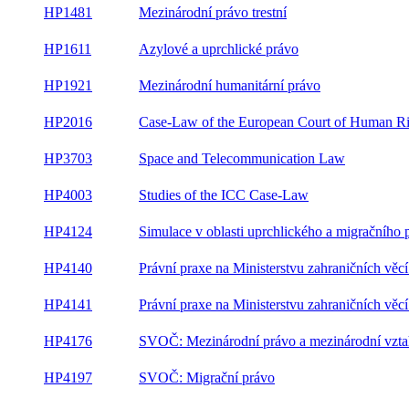
HP1481
Mezinárodní právo trestní
HP1611
Azylové a uprchlické právo
HP1921
Mezinárodní humanitární právo
HP2016
Case-Law of the European Court of Human Ri
HP3703
Space and Telecommunication Law
HP4003
Studies of the ICC Case-Law
HP4124
Simulace v oblasti uprchlického a migračního 
HP4140
Právní praxe na Ministerstvu zahraničních věcí
HP4141
Právní praxe na Ministerstvu zahraničních věcí
HP4176
SVOČ: Mezinárodní právo a mezinárodní vzt
HP4197
SVOČ: Migrační právo