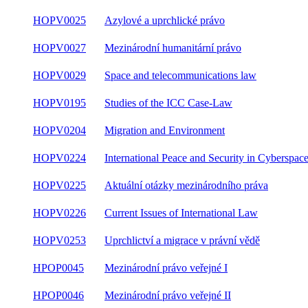
HOPV0025
Azylové a uprchlické právo
HOPV0027
Mezinárodní humanitární právo
HOPV0029
Space and telecommunications law
HOPV0195
Studies of the ICC Case-Law
HOPV0204
Migration and Environment
HOPV0224
International Peace and Security in Cyberspac
HOPV0225
Aktuální otázky mezinárodního práva
HOPV0226
Current Issues of International Law
HOPV0253
Uprchlictví a migrace v právní vědě
HPOP0045
Mezinárodní právo veřejné I
HPOP0046
Mezinárodní právo veřejné II