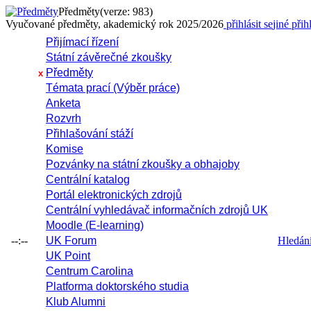
Předměty
(verze: 983)
Vyučované předměty, akademický rok 2025/2026
přihlásit se
jiné přih
Přijímací řízení
Státní závěrečné zkoušky
Předměty
x
Témata prací (Výběr práce)
Anketa
Rozvrh
Přihlašování stáží
Komise
Pozvánky na státní zkoušky a obhajoby
Centrální katalog
Portál elektronických zdrojů
Centrální vyhledávač informačních zdrojů UK
Moodle (E-learning)
--:--
UK Forum
Hledání 
UK Point
Centrum Carolina
Platforma doktorského studia
Klub Alumni