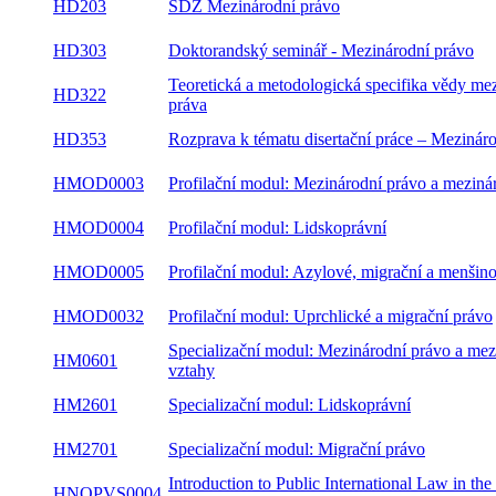
HD203
SDZ Mezinárodní právo
HD303
Doktorandský seminář - Mezinárodní právo
Teoretická a metodologická specifika vědy
HD322
mezinárodního práva
Rozprava k tématu disertační práce – Mezinár
HD353
právo
Profilační modul: Mezinárodní právo a meziná
HMOD0003
vztahy
HMOD0004
Profilační modul: Lidskoprávní
Profilační modul: Azylové, migrační a menšin
HMOD0005
právo
HMOD0032
Profilační modul: Uprchlické a migrační právo
Specializační modul: Mezinárodní právo a
HM0601
mezinárodní vztahy
HM2601
Specializační modul: Lidskoprávní
HM2701
Specializační modul: Migrační právo
Introduction to Public International Law in the
HNOPVS0004