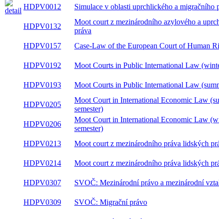
HDPV0012
Simulace v oblasti uprchlického a migračního 
Moot court z mezinárodního azylového a
HDPV0132
uprchlického práva
HDPV0157
Case-Law of the European Court of Human Ri
Moot Courts in Public International Law (wint
HDPV0192
semester)
Moot Courts in Public International Law (sum
HDPV0193
semester)
Moot Court in International Economic Law (
HDPV0205
semester)
Moot Court in International Economic Law (w
HDPV0206
semester)
HDPV0213
Moot court z mezinárodního práva lidských pr
HDPV0214
Moot court z mezinárodního práva lidských prá
HDPV0307
SVOČ: Mezinárodní právo a mezinárodní vzt
HDPV0309
SVOČ: Migrační právo