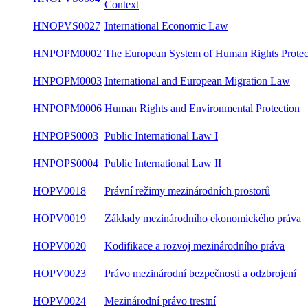
Czech Legal Context
HNOPVS0027
International Economic Law
HNPOPM0002
The European System of Human Rights Protec
HNPOPM0003
International and European Migration Law
HNPOPM0006
Human Rights and Environmental Protection
HNPOPS0003
Public International Law I
HNPOPS0004
Public International Law II
HOPV0018
Právní režimy mezinárodních prostorů
HOPV0019
Základy mezinárodního ekonomického práva
HOPV0020
Kodifikace a rozvoj mezinárodního práva
HOPV0023
Právo mezinárodní bezpečnosti a odzbrojení
HOPV0024
Mezinárodní právo trestní