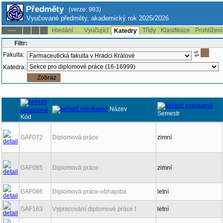
Předměty
(verze: 983)
Vyučované předměty, akademický rok 2025/2026
Hledání ...
Vyučující
Třídy
Klasifikace
Prohlížení
--:--
Katedry
Filtr:
Fakulta:
Katedra:
Název
Semestr
Kód
GAF072
Diplomová práce
zimní
GAF085
Diplomová práce
zimní
GAF086
Diplomová práce-obhajoba
letní
GAF163
Vypracování diplomové práce I
letní