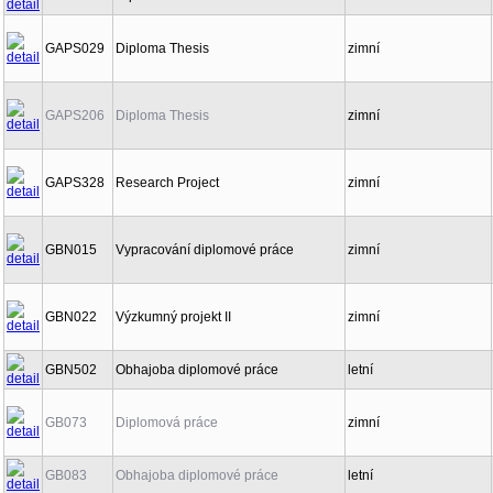
GAPS029
Diploma Thesis
zimní
GAPS206
Diploma Thesis
zimní
GAPS328
Research Project
zimní
GBN015
Vypracování diplomové práce
zimní
GBN022
Výzkumný projekt II
zimní
GBN502
Obhajoba diplomové práce
letní
GB073
Diplomová práce
zimní
GB083
Obhajoba diplomové práce
letní