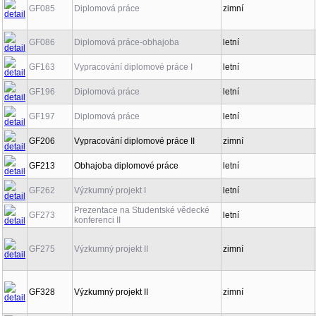
GF085
Diplomová práce
zimní
GF086
Diplomová práce-obhajoba
letní
GF163
Vypracování diplomové práce I
letní
GF196
Diplomová práce
letní
GF197
Diplomová práce
letní
GF206
Vypracování diplomové práce II
zimní
GF213
Obhajoba diplomové práce
letní
GF262
Výzkumný projekt I
letní
Prezentace na Studentské vědecké
GF273
letní
konferenci II
GF275
Výzkumný projekt II
zimní
GF328
Výzkumný projekt II
zimní