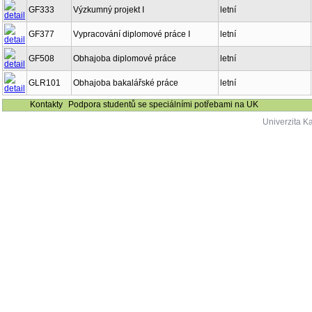
GF333
Výzkumný projekt I
letní
GF377
Vypracování diplomové práce I
letní
GF508
Obhajoba diplomové práce
letní
GLR101
Obhajoba bakalářské práce
letní
Kontakty
Podpora studentů se speciálními potřebami na UK
Univerzita K