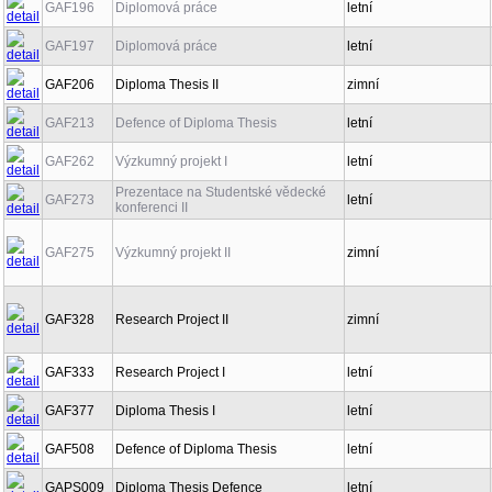
GAF196
Diplomová práce
letní
GAF197
Diplomová práce
letní
GAF206
Diploma Thesis II
zimní
GAF213
Defence of Diploma Thesis
letní
GAF262
Výzkumný projekt I
letní
Prezentace na Studentské vědecké
GAF273
letní
konferenci II
GAF275
Výzkumný projekt II
zimní
GAF328
Research Project II
zimní
GAF333
Research Project I
letní
GAF377
Diploma Thesis I
letní
GAF508
Defence of Diploma Thesis
letní
GAPS009
Diploma Thesis Defence
letní