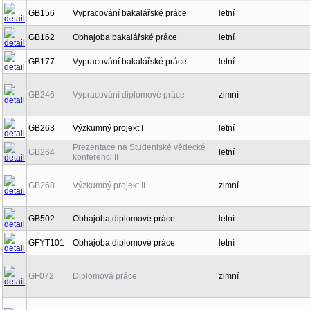
GB156
Vypracování bakalářské práce
letní
GB162
Obhajoba bakalářské práce
letní
GB177
Vypracování bakalářské práce
letní
GB246
Vypracování diplomové práce
zimní
GB263
Výzkumný projekt I
letní
Prezentace na Studentské vědecké
GB264
letní
konferenci II
GB268
Výzkumný projekt II
zimní
GB502
Obhajoba diplomové práce
letní
GFYT101
Obhajoba diplomové práce
letní
GF072
Diplomová práce
zimní