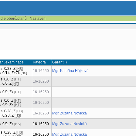
 dle oborů/plánů
Nastavení
ah, examinace
Katedra
Garant(i)
 s.:0/28, Z
[HS]
16-16250
Mgr. Kateřina Hájková
 s.:0/14, Z+Zk
[HS]
 s.:0/0, Z
[HT]
16-16250
s.:0/0, Z
[HT]
s.:0/0, Zk
16-16250
[HT]
 s.:0/0, Z
[HT]
16-16250
s.:0/0, Zk
[HT]
 s.:0/28, Z
[HS]
16-16250
Mgr. Zuzana Novická
s.:0/28, Z
[HS]
s.:0/0, Zk
16-16250
Mgr. Zuzana Novická
[HS]
 s.:0/28, Z
[HS]
16-16250
Mgr. Zuzana Novická