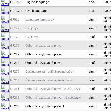
GDEAJ1
English language
oba
0/0, 
GDECJ1
Czech language
oba
0/0, 
zimní
GF011
Latina pro farmaceuty
zimní
letní
zimní
GF177
Cizí jazyk
zimní
letní 
GF178
Cizí jazyk
letní
letní 
zimní
GF179
Odborná jazyková příprava
zimní
letní 
zimní
GF222
Odborná jazyková příprava I
zimní
letní 
GF223
Odborná jazyková příprava
letní
letní 
zimní
GF259
Čeština pro zahraniční posluchače I
zimní
letní 
GF260
Čeština pro zahraniční posluchače
letní
letní 
GF261
Odborná jazyková příprava - 2.svět.jazyk
letní
letní 
zimní
GF263
Odborná jazyková příprava I - 2.svět.jazyk
zimní
letní 
zimní
GF268
Odborná jazyková příprava II
zimní
letní 