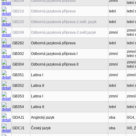
GB209
Odborná jazyková příprava
zimní
letní 
GB210
Odborná jazyková příprava
letní
letní 
GB220
Odborná jazyková příprava 2.svět. jazyk
letní
letní 
zimní
GB249
Odborná jazyková příprava-2.svět.jazyk
zimní
letní 
GB282
Odborná jazyková příprava
letní
letní 
zimní
GB302
Odborná jazyková příprava I
zimní
letní 
zimní
GB304
Odborná jazyková příprava II
zimní
letní 
GB351
Latina I
zimní
zimní
GB352
Latina II
letní
letní
GB353
Latina I
zimní
zimní
GB354
Latina II
letní
letní
GDAJ1
Anglický jazyk
oba
0/14,
GDCJ1
Český jazyk
oba
0/0, 