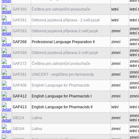
letní 
GAF260
Čeština pro zahraniční posluchače
letní
letní 
GAF261
Odborná jazyková příprava - 2.svět.jazyk
letní
letní 
zimní
GAF263
Odborná jazyková příprava-2.svět.jazyk
zimní
letní 
zimní
GAF268
Professional Language Preparation II
zimní
letní 
zimní
GAF269
Odborná jazyková příprava-2.svět.jazyk
zimní
letní 
zimní
GAF272
Čeština pro zahraniční posluchače
zimní
letní 
zimní
GAF281
UNICERT - angličtina pro farmaceuty
zimní
letní
zimní
GAF406
English Language for Pharmacists
zimní
letní
GAF412
English Language for Pharmacists I
zimní
zimní
GAF413
English Language for Pharmacists II
letní
letní
zimní
GB114
Latina
zimní
letní
zimní
GB164
Latina
zimní
letní
zimní