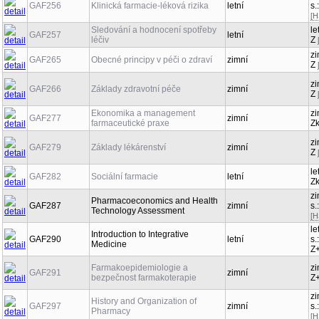
GAF256
Klinická farmacie-léková rizika
letní
s.
[H
Sledování a hodnocení spotřeby
le
GAF257
letní
léčiv
Z
zi
GAF265
Obecné principy v péči o zdraví
zimní
Z
zi
GAF266
Základy zdravotní péče
zimní
Z
Ekonomika a management
zi
GAF277
zimní
farmaceutické praxe
Z
zi
GAF279
Základy lékárenství
zimní
Z
le
GAF282
Sociální farmacie
letní
Z
zi
Pharmacoeconomics and Health
GAF287
zimní
s.
Technology Assessment
[H
le
Introduction to Integrative
GAF290
letní
s.
Medicine
Z
Farmakoepidemiologie a
zi
GAF291
zimní
bezpečnost farmakoterapie
Z
zi
History and Organization of
GAF297
zimní
s.
Pharmacy
[H