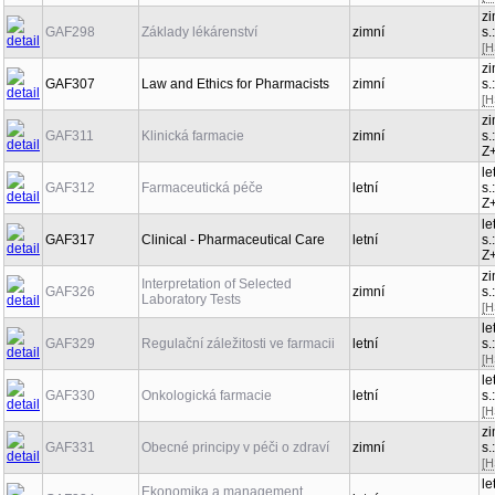
zi
GAF298
Základy lékárenství
zimní
s.
[H
zi
GAF307
Law and Ethics for Pharmacists
zimní
s.
[H
zi
GAF311
Klinická farmacie
zimní
s.
Z
le
GAF312
Farmaceutická péče
letní
s.
Z
le
GAF317
Clinical - Pharmaceutical Care
letní
s.
Z
zi
Interpretation of Selected
GAF326
zimní
s.
Laboratory Tests
[H
le
GAF329
Regulační záležitosti ve farmacii
letní
s.
[H
le
GAF330
Onkologická farmacie
letní
s.
[H
zi
GAF331
Obecné principy v péči o zdraví
zimní
s.
[H
le
Ekonomika a management