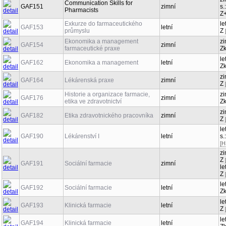
Communication Skills for
GAF151
zimní
s.
Pharmacists
Z
Exkurze do farmaceutického
le
GAF153
letní
průmyslu
Z
Ekonomika a management
zi
GAF154
zimní
farmaceutické praxe
Z
le
GAF162
Ekonomika a management
letní
Z
zi
GAF164
Lékárenská praxe
zimní
Z
Historie a organizace farmacie,
zi
GAF176
zimní
etika ve zdravotnictví
Z
zi
GAF182
Etika zdravotnického pracovníka
zimní
Z
le
GAF190
Lékárenství I
letní
s.
[H
zi
Z
GAF191
Sociální farmacie
zimní
le
Z
le
GAF192
Sociální farmacie
letní
Z
le
GAF193
Klinická farmacie
letní
Z
le
GAF194
Klinická farmacie
letní