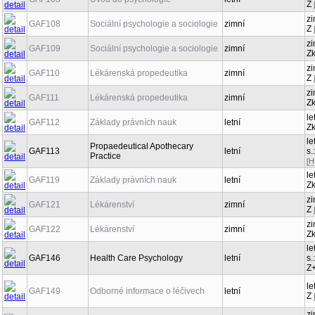
Z
zi
GAF108
Sociální psychologie a sociologie
zimní
Z
zi
GAF109
Sociální psychologie a sociologie
zimní
Z
zi
GAF110
Lékárenská propedeutika
zimní
Z
zi
GAF111
Lékárenská propedeutika
zimní
Z
le
GAF112
Základy právních nauk
letní
Z
le
Propaedeutical Apothecary
GAF113
letní
s.
Practice
[H
le
GAF119
Základy právních nauk
letní
Z
zi
GAF121
Lékárenství
zimní
Z
zi
GAF122
Lékárenství
zimní
Z
le
GAF146
Health Care Psychology
letní
s.
Z
le
GAF149
Odborné informace o léčivech
letní
Z
zi