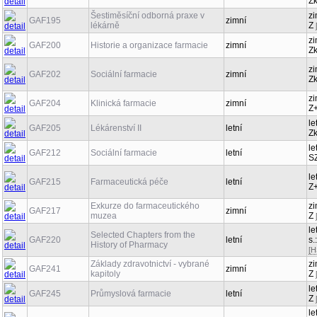
Z
Šestiměsíční odborná praxe v
zi
GAF195
zimní
lékárně
Z
zi
GAF200
Historie a organizace farmacie
zimní
Z
zi
GAF202
Sociální farmacie
zimní
Z
zi
GAF204
Klinická farmacie
zimní
Z
le
GAF205
Lékárenství II
letní
Z
le
GAF212
Sociální farmacie
letní
S
le
GAF215
Farmaceutická péče
letní
Z
Exkurze do farmaceutického
zi
GAF217
zimní
muzea
Z
le
Selected Chapters from the
GAF220
letní
s.
History of Pharmacy
[H
Základy zdravotnictví - vybrané
zi
GAF241
zimní
kapitoly
Z
le
GAF245
Průmyslová farmacie
letní
Z
le