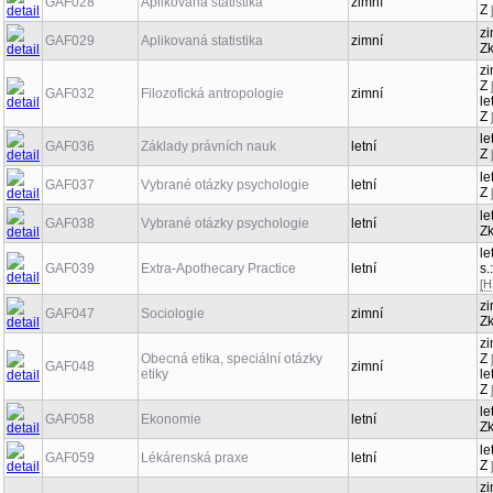
GAF028
Aplikovaná statistika
zimní
Z
zi
GAF029
Aplikovaná statistika
zimní
Z
zi
Z
GAF032
Filozofická antropologie
zimní
le
Z
le
GAF036
Základy právních nauk
letní
Z
le
GAF037
Vybrané otázky psychologie
letní
Z
le
GAF038
Vybrané otázky psychologie
letní
Z
le
GAF039
Extra-Apothecary Practice
letní
s.
[H
zi
GAF047
Sociologie
zimní
Z
zi
Obecná etika, speciální otázky
Z
GAF048
zimní
etiky
le
Z
le
GAF058
Ekonomie
letní
Z
le
GAF059
Lékárenská praxe
letní
Z
zi