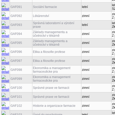
le
GAF091
Sociální farmacie
letní
S
zi
GAF092
Lékárenství
zimní
Z
Správná laboratorní a výrobní
le
GAF093
letní
praxe
Z
Základy managementu a
zi
GAF094
zimní
účetnictví v lékárně
Z
Základy managementu a
zi
GAF095
zimní
účetnictví v lékárně
Z
zi
GAF096
Etika a filosofie profese
zimní
Z
zi
GAF097
Etika a filosofie profese
zimní
Z
Ekonomika a management
zi
GAF098
zimní
farmaceuticke pra
Z
Ekonomika a management
zi
GAF099
zimní
farmaceuticke pra
Z
zi
GAF100
Správné praxe ve farmacii
zimní
Z
zi
GAF101
Správné praxe ve farmacii
zimní
Z
zi
GAF102
Historie a organizace farmacie
zimní
Z
le
GAF103
Úvod do psychologie
letní