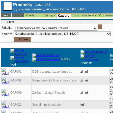
Předměty
(verze: 983)
Vyučované předměty, akademický rok 2025/2026
Hledání ...
Vyučující
Třídy
Klasifikace
Prohlížení
--:--
Katedry
Filtr:
Fakulta:
Katedra:
R
Název
e
Semestr
Kód
zi
GAF001
Dějiny a organizace farmacie
zimní
Z
zi
GAF008
Propedeutická lekarenská praxe
zimní
Z
zi
Z
GAF009
Základní témata filozofie
zimní
le
Z
le
GAF022
Sociální psychologie
letní
Z
zi