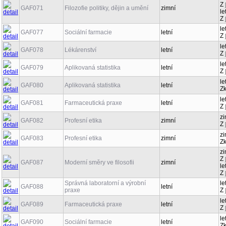
Z
GAF071
Filozofie politiky, dějin a umění
zimní
le
Z
le
GAF077
Sociální farmacie
letní
Z
le
GAF078
Lékárenství
letní
Z
le
GAF079
Aplikovaná statistika
letní
Z
le
GAF080
Aplikovaná statistika
letní
Z
le
GAF081
Farmaceutická praxe
letní
Z
zi
GAF082
Profesní etika
zimní
Z
zi
GAF083
Profesní etika
zimní
Z
zi
Z
GAF087
Moderní směry ve filosofii
zimní
le
Z
Správná laboratorní a výrobní
le
GAF088
letní
praxe
Z
le
GAF089
Farmaceutická praxe
letní
Z
le
GAF090
Sociální farmacie
letní
Z