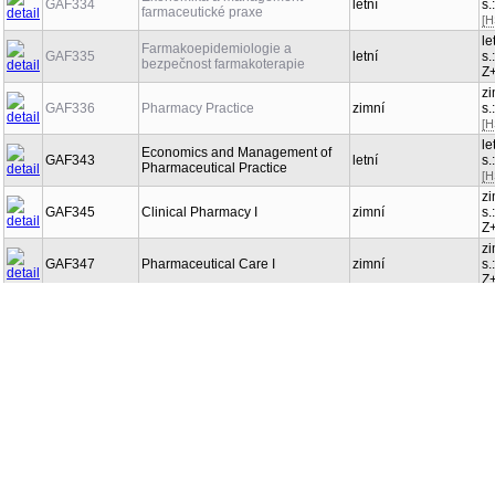
GAF334
letní
s.
farmaceutické praxe
[H
le
Farmakoepidemiologie a
GAF335
letní
s.
bezpečnost farmakoterapie
Z
zi
GAF336
Pharmacy Practice
zimní
s.
[H
le
Economics and Management of
GAF343
letní
s.
Pharmaceutical Practice
[H
zi
GAF345
Clinical Pharmacy I
zimní
s.
Z
zi
GAF347
Pharmaceutical Care I
zimní
s.
Z
le
GAF348
Pharmaceutical Care II
letní
s.
Z
le
Professional Experience in
GAF349
letní
s.
Pharmacy I
[H
zi
GAF351
Social Pharmacy
zimní
s.
Z
le
GAF355
Klinická farmacie II
letní
s.
[H