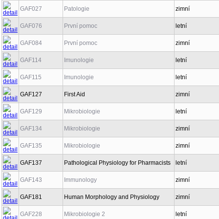
GAF027
Patologie
zimní
GAF076
První pomoc
letní
GAF084
První pomoc
zimní
GAF114
Imunologie
letní
GAF115
Imunologie
letní
GAF127
First Aid
zimní
GAF129
Mikrobiologie
letní
GAF134
Mikrobiologie
zimní
GAF135
Mikrobiologie
zimní
GAF137
Pathological Physiology for Pharmacists
letní
GAF143
Immunology
zimní
GAF181
Human Morphology and Physiology
zimní
GAF228
Mikrobiologie 2
letní