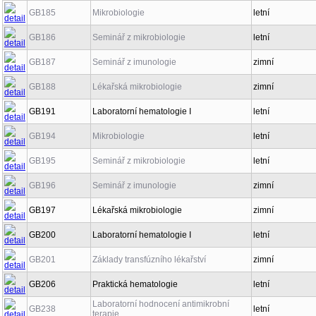
GB185
Mikrobiologie
letní
GB186
Seminář z mikrobiologie
letní
GB187
Seminář z imunologie
zimní
GB188
Lékařská mikrobiologie
zimní
GB191
Laboratorní hematologie I
letní
GB194
Mikrobiologie
letní
GB195
Seminář z mikrobiologie
letní
GB196
Seminář z imunologie
zimní
GB197
Lékařská mikrobiologie
zimní
GB200
Laboratorní hematologie I
letní
GB201
Základy transfúzního lékařství
zimní
GB206
Praktická hematologie
letní
Laboratorní hodnocení antimikrobní
GB238
letní
terapie