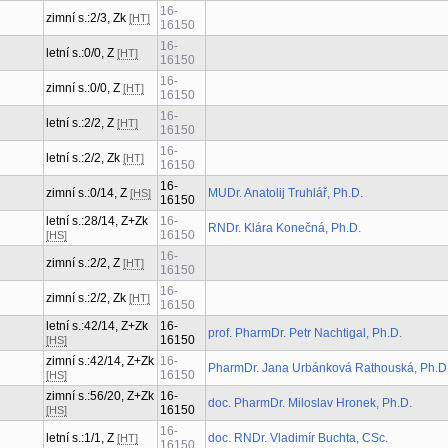
16-
zimní s.:2/3, Zk
[HT]
16150
16-
letní s.:0/0, Z
[HT]
16150
16-
zimní s.:0/0, Z
[HT]
16150
16-
letní s.:2/2, Z
[HT]
16150
16-
letní s.:2/2, Zk
[HT]
16150
16-
zimní s.:0/14, Z
MUDr. Anatolij Truhlář, Ph.D.
[HS]
16150
letní s.:28/14, Z+Zk
16-
RNDr. Klára Konečná, Ph.D.
16150
[HS]
16-
zimní s.:2/2, Z
[HT]
16150
16-
zimní s.:2/2, Zk
[HT]
16150
letní s.:42/14, Z+Zk
16-
prof. PharmDr. Petr Nachtigal, Ph.D.
16150
[HS]
zimní s.:42/14, Z+Zk
16-
PharmDr. Jana Urbánková Rathouská, Ph.D
16150
[HS]
zimní s.:56/20, Z+Zk
16-
doc. PharmDr. Miloslav Hronek, Ph.D.
16150
[HS]
16-
letní s.:1/1, Z
doc. RNDr. Vladimír Buchta, CSc.
[HT]
16150