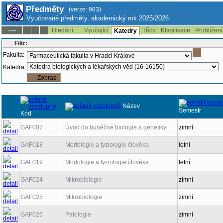
Předměty
(verze: 983)
Vyučované předměty, akademický rok 2025/2026
Hledání ...
Vyučující
Třídy
Klasifikace
Prohlížení
--:--
Katedry
Filtr:
Fakulta:
Katedra:
Název
Semestr
Kód
GAF007
Úvod do buněčné biologie a genetiky
zimní
GAF018
Morfologie a fyziologie člověka
letní
GAF019
Morfologie a fyziologie člověka
letní
GAF024
Mikrobiologie
zimní
GAF025
Mikrobiologie
zimní
GAF026
Patologie
zimní