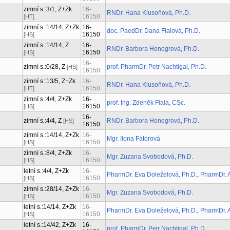
zimní s.:3/1, Z+Zk
16-
RNDr. Hana Klusoňová, Ph.D.
16150
[HT]
zimní s.:14/14, Z+Zk
16-
doc. PaedDr. Dana Fialová, Ph.D.
16150
[HS]
zimní s.:14/14, Z
16-
RNDr. Barbora Honegrová, Ph.D.
16150
[HS]
16-
zimní s.:0/28, Z
prof. PharmDr. Petr Nachtigal, Ph.D.
[HS]
16150
zimní s.:13/5, Z+Zk
16-
RNDr. Hana Klusoňová, Ph.D.
16150
[HT]
zimní s.:4/4, Z+Zk
16-
prof. Ing. Zdeněk Fiala, CSc.
16150
[HS]
16-
zimní s.:4/4, Z
RNDr. Barbora Honegrová, Ph.D.
[HS]
16150
zimní s.:14/14, Z+Zk
16-
Mgr. Ilona Fátorová
16150
[HS]
zimní s.:8/4, Z+Zk
16-
Mgr. Zuzana Svobodová, Ph.D.
16150
[HS]
letní s.:4/4, Z+Zk
16-
PharmDr. Eva Doleželová, Ph.D.
,
PharmDr. A
16150
[HS]
zimní s.:28/14, Z+Zk
16-
Mgr. Zuzana Svobodová, Ph.D.
16150
[HS]
letní s.:14/14, Z+Zk
16-
PharmDr. Eva Doleželová, Ph.D.
,
PharmDr. A
16150
[HS]
letní s.:14/42, Z+Zk
16-
prof. PharmDr. Petr Nachtigal, Ph.D.