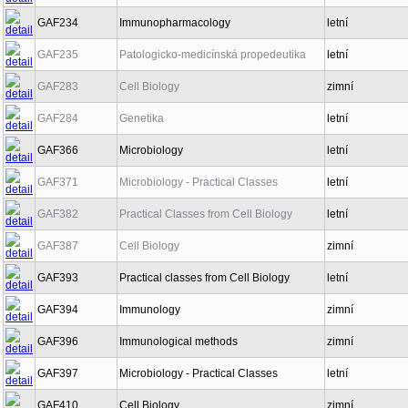
GAF234
Immunopharmacology
letní
GAF235
Patologicko-medicínská propedeutika
letní
GAF283
Cell Biology
zimní
GAF284
Genetika
letní
GAF366
Microbiology
letní
GAF371
Microbiology - Practical Classes
letní
GAF382
Practical Classes from Cell Biology
letní
GAF387
Cell Biology
zimní
GAF393
Practical classes from Cell Biology
letní
GAF394
Immunology
zimní
GAF396
Immunological methods
zimní
GAF397
Microbiology - Practical Classes
letní
GAF410
Cell Biology
zimní