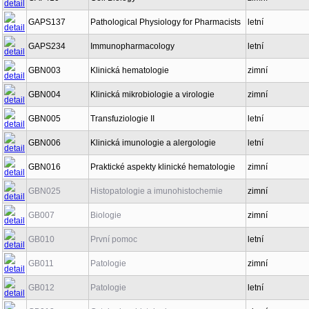
GAPS137
Pathological Physiology for Pharmacists
letní
GAPS234
Immunopharmacology
letní
GBN003
Klinická hematologie
zimní
GBN004
Klinická mikrobiologie a virologie
zimní
GBN005
Transfuziologie II
letní
GBN006
Klinická imunologie a alergologie
letní
GBN016
Praktické aspekty klinické hematologie
zimní
GBN025
Histopatologie a imunohistochemie
zimní
GB007
Biologie
zimní
GB010
První pomoc
letní
GB011
Patologie
zimní
GB012
Patologie
letní