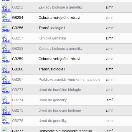
GB251
Základy biologie a genetiky
zimní
GB254
Ochrana veřejného zdraví
zimní
GB256
Transfuziologie I
zimní
GB257
Klinická genetika
zimní
GB258
Základy biologie a genetiky
zimní
GB259
Ochrana veřejného zdraví
zimní
GB260
Transfuziologie I
zimní
GB267
Praktické aspekty klinické hematologie
zimní
GB273
Úvod do buněčné biologie
zimní
GB274
Úvod do genetiky
letní
GB275
Úvod do buněčné biologie
zimní
GB276
Úvod do genetiky
letní
GB277
Histologie a histologické techniky
letní