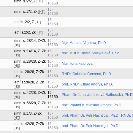
zimní s.:2/2, Z
[HT]
16150
16-
zimní s.:2/2, Zk
[HT]
16150
16-
letní s.:2/2, Z
[HT]
16150
16-
letní s.:2/2, Zk
[HT]
16150
zimní s.:28/14, Z+Zk
16-
Mgr. Marcela Vejsová, Ph.D.
16150
[HS]
zimní s.:14/14, Z+Zk
16-
doc. MUDr. Jindra Šmejkalová, CSc.
16150
[HS]
zimní s.:28/28, Z+Zk
16-
Mgr. Ilona Fátorová
16150
[HS]
letní s.:28/28, Z+Zk
16-
RNDr. Gabriela Červená, Ph.D.
16150
[HS]
letní s.:28/28, Z+Zk
16-
prof. RNDr. Ctirad Andrýs, Ph.D.
16150
[HS]
zimní s.:42/28, Z+Zk
16-
PharmDr. Jana Urbánková Rathouská, Ph.D
16150
[HS]
zimní s.:56/28, Z+Zk
16-
doc. PharmDr. Miloslav Hronek, Ph.D.
16150
[HS]
zimní s.:1/3, Z+Zk
16-
prof. PharmDr. Petr Nachtigal, Ph.D.
,
RNDr. 
16150
[HT]
letní s.:42/28, Z+Zk
16-
prof. PharmDr. Petr Nachtigal, Ph.D.
16150
[HS]