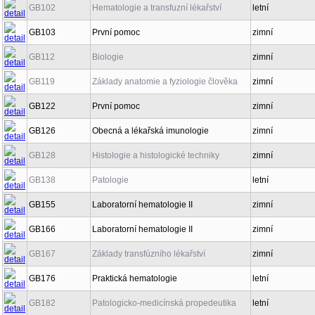
GB102
Hematologie a transfuzní lékařství
letní
GB103
První pomoc
zimní
GB112
Biologie
zimní
GB119
Základy anatomie a fyziologie člověka
zimní
GB122
První pomoc
zimní
GB126
Obecná a lékařská imunologie
zimní
GB128
Histologie a histologické techniky
zimní
GB138
Patologie
letní
GB155
Laboratorní hematologie II
zimní
GB166
Laboratorní hematologie II
zimní
GB167
Základy transfúzního lékařství
zimní
GB176
Praktická hematologie
letní
GB182
Patologicko-medicínská propedeutika
letní