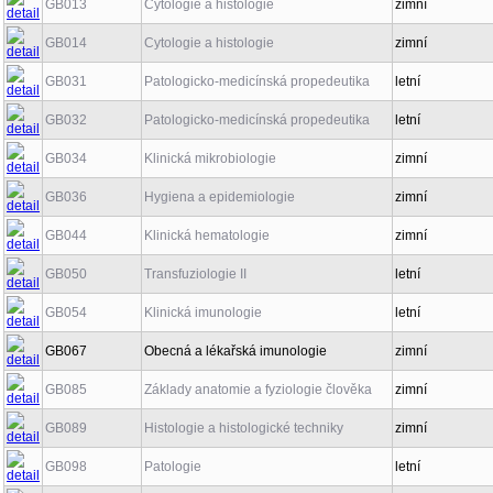
GB013
Cytologie a histologie
zimní
GB014
Cytologie a histologie
zimní
GB031
Patologicko-medicínská propedeutika
letní
GB032
Patologicko-medicínská propedeutika
letní
GB034
Klinická mikrobiologie
zimní
GB036
Hygiena a epidemiologie
zimní
GB044
Klinická hematologie
zimní
GB050
Transfuziologie II
letní
GB054
Klinická imunologie
letní
GB067
Obecná a lékařská imunologie
zimní
GB085
Základy anatomie a fyziologie člověka
zimní
GB089
Histologie a histologické techniky
zimní
GB098
Patologie
letní