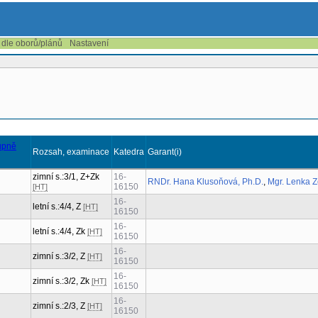
 dle oborů/plánů
Nastavení
Rozsah, examinace
Katedra
Garant(i)
zimní s.:3/1, Z+Zk
16-
RNDr. Hana Klusoňová, Ph.D.
,
Mgr. Lenka 
16150
[HT]
16-
letní s.:4/4, Z
[HT]
16150
16-
letní s.:4/4, Zk
[HT]
16150
16-
zimní s.:3/2, Z
[HT]
16150
16-
zimní s.:3/2, Zk
[HT]
16150
16-
zimní s.:2/3, Z
[HT]
16150