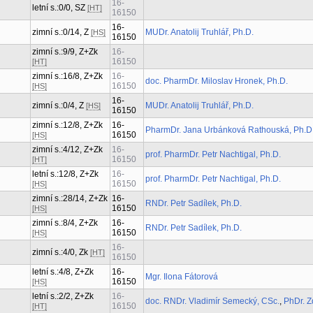
16-
letní s.:0/0, SZ
[HT]
16150
16-
zimní s.:0/14, Z
MUDr. Anatolij Truhlář, Ph.D.
[HS]
16150
zimní s.:9/9, Z+Zk
16-
16150
[HT]
zimní s.:16/8, Z+Zk
16-
doc. PharmDr. Miloslav Hronek, Ph.D.
16150
[HS]
16-
zimní s.:0/4, Z
MUDr. Anatolij Truhlář, Ph.D.
[HS]
16150
zimní s.:12/8, Z+Zk
16-
PharmDr. Jana Urbánková Rathouská, Ph.D
16150
[HS]
zimní s.:4/12, Z+Zk
16-
prof. PharmDr. Petr Nachtigal, Ph.D.
16150
[HT]
letní s.:12/8, Z+Zk
16-
prof. PharmDr. Petr Nachtigal, Ph.D.
16150
[HS]
zimní s.:28/14, Z+Zk
16-
RNDr. Petr Sadílek, Ph.D.
16150
[HS]
zimní s.:8/4, Z+Zk
16-
RNDr. Petr Sadílek, Ph.D.
16150
[HS]
16-
zimní s.:4/0, Zk
[HT]
16150
letní s.:4/8, Z+Zk
16-
Mgr. Ilona Fátorová
16150
[HS]
letní s.:2/2, Z+Zk
16-
doc. RNDr. Vladimír Semecký, CSc.
,
PhDr. Z
16150
[HT]