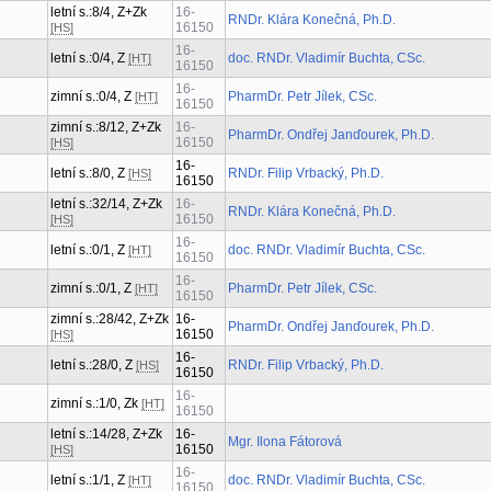
letní s.:8/4, Z+Zk
16-
RNDr. Klára Konečná, Ph.D.
16150
[HS]
16-
letní s.:0/4, Z
doc. RNDr. Vladimír Buchta, CSc.
[HT]
16150
16-
zimní s.:0/4, Z
PharmDr. Petr Jílek, CSc.
[HT]
16150
zimní s.:8/12, Z+Zk
16-
PharmDr. Ondřej Janďourek, Ph.D.
16150
[HS]
16-
letní s.:8/0, Z
RNDr. Filip Vrbacký, Ph.D.
[HS]
16150
letní s.:32/14, Z+Zk
16-
RNDr. Klára Konečná, Ph.D.
16150
[HS]
16-
letní s.:0/1, Z
doc. RNDr. Vladimír Buchta, CSc.
[HT]
16150
16-
zimní s.:0/1, Z
PharmDr. Petr Jílek, CSc.
[HT]
16150
zimní s.:28/42, Z+Zk
16-
PharmDr. Ondřej Janďourek, Ph.D.
16150
[HS]
16-
letní s.:28/0, Z
RNDr. Filip Vrbacký, Ph.D.
[HS]
16150
16-
zimní s.:1/0, Zk
[HT]
16150
letní s.:14/28, Z+Zk
16-
Mgr. Ilona Fátorová
16150
[HS]
16-
letní s.:1/1, Z
doc. RNDr. Vladimír Buchta, CSc.
[HT]
16150