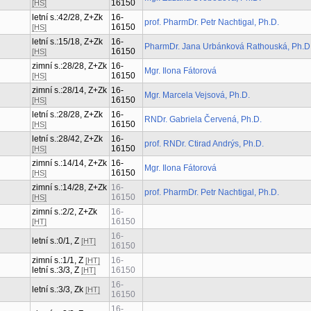
16150
[HS]
letní s.:42/28, Z+Zk
16-
prof. PharmDr. Petr Nachtigal, Ph.D.
16150
[HS]
letní s.:15/18, Z+Zk
16-
PharmDr. Jana Urbánková Rathouská, Ph.D
16150
[HS]
zimní s.:28/28, Z+Zk
16-
Mgr. Ilona Fátorová
16150
[HS]
zimní s.:28/14, Z+Zk
16-
Mgr. Marcela Vejsová, Ph.D.
16150
[HS]
letní s.:28/28, Z+Zk
16-
RNDr. Gabriela Červená, Ph.D.
16150
[HS]
letní s.:28/42, Z+Zk
16-
prof. RNDr. Ctirad Andrýs, Ph.D.
16150
[HS]
zimní s.:14/14, Z+Zk
16-
Mgr. Ilona Fátorová
16150
[HS]
zimní s.:14/28, Z+Zk
16-
prof. PharmDr. Petr Nachtigal, Ph.D.
16150
[HS]
zimní s.:2/2, Z+Zk
16-
16150
[HT]
16-
letní s.:0/1, Z
[HT]
16150
zimní s.:1/1, Z
16-
[HT]
letní s.:3/3, Z
16150
[HT]
16-
letní s.:3/3, Zk
[HT]
16150
16-