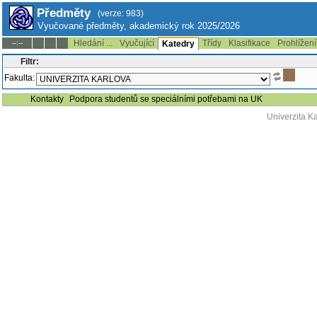
Předměty
(verze: 983)
Vyučované předměty, akademický rok 2025/2026
Hledání ...
Vyučující
Třídy
Klasifikace
Prohlížení
--:--
Katedry
Filtr:
Fakulta:
Kontakty
Podpora studentů se speciálními potřebami na UK
Univerzita K