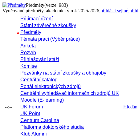
Předměty
(verze: 983)
Vyučované předměty, akademický rok 2025/2026
přihlásit se
jiné přih
Přijímací řízení
Státní závěrečné zkoušky
Předměty
x
Témata prací (Výběr práce)
Anketa
Rozvrh
Přihlašování stáží
Komise
Pozvánky na státní zkoušky a obhajoby
Centrální katalog
Portál elektronických zdrojů
Centrální vyhledávač informačních zdrojů UK
Moodle (E-learning)
--:--
UK Forum
Hledání 
UK Point
Centrum Carolina
Platforma doktorského studia
Klub Alumni