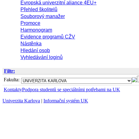
Evropská univerzitní aliance 4EU+
Přehled školitelů
Souborový manažer
Promoce
Harmonogram
Evidence programů CŽV
Nástěnka
Hledání osob
Vyhledávání loginů
Filtr:
Fakulta:
Kontakty
Podpora studentů se speciálními potřebami na UK
Univerzita Karlova
|
Informační systém UK