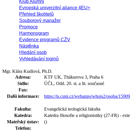
Klub Alumni
Evropská univerzitní aliance 4EU+
Přehled školitelů
Souborový manažer
Promoce
Harmonogram
Evidence programů CŽV
Nástěnka
Hledání osob
Vyhledávání loginů
Mgr. Klára Kudlová, Ph.D.
Adresa:
KTF UK, Thákurova 3, Praha 6
Sídlo:
ÚČL, Odd. 20. st. a lit. současné
Fax:
Další informace:
https://is.cuni.cz/webapps/whois2/osoba/159
Fakulta:
Evangelická teologická fakulta
Katedra:
Katedra filosofie a religionistiky (27-FR) - ext
Mateřský ústav:
()
Telefon: