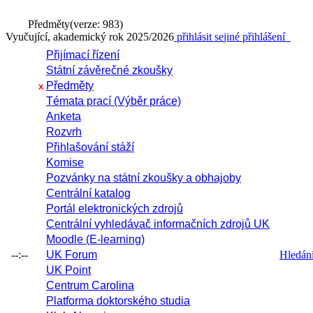
Předměty
(verze: 983)
Vyučující, akademický rok 2025/2026
přihlásit se
jiné přihlášení
Přijímací řízení
Státní závěrečné zkoušky
Předměty
x
Témata prací (Výběr práce)
Anketa
Rozvrh
Přihlašování stáží
Komise
Pozvánky na státní zkoušky a obhajoby
Centrální katalog
Portál elektronických zdrojů
Centrální vyhledávač informačních zdrojů UK
Moodle (E-learning)
--:--
UK Forum
Hledání 
UK Point
Centrum Carolina
Platforma doktorského studia