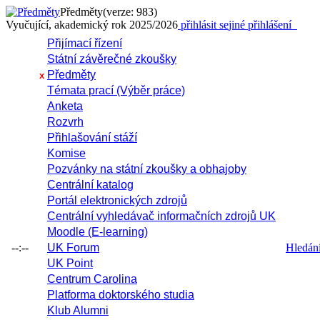
Předměty
(verze: 983)
Vyučující, akademický rok 2025/2026
přihlásit se
jiné přihlášení
Přijímací řízení
Státní závěrečné zkoušky
Předměty
x
Témata prací (Výběr práce)
Anketa
Rozvrh
Přihlašování stáží
Komise
Pozvánky na státní zkoušky a obhajoby
Centrální katalog
Portál elektronických zdrojů
Centrální vyhledávač informačních zdrojů UK
Moodle (E-learning)
--:--
UK Forum
Hledání 
UK Point
Centrum Carolina
Platforma doktorského studia
Klub Alumni