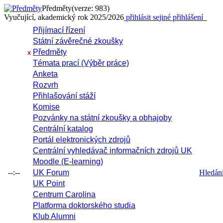
Předměty
(verze: 983)
Vyučující, akademický rok 2025/2026
přihlásit se
jiné přihlášení
Přijímací řízení
Státní závěrečné zkoušky
Předměty
x
Témata prací (Výběr práce)
Anketa
Rozvrh
Přihlašování stáží
Komise
Pozvánky na státní zkoušky a obhajoby
Centrální katalog
Portál elektronických zdrojů
Centrální vyhledávač informačních zdrojů UK
Moodle (E-learning)
--:--
UK Forum
Hledání 
UK Point
Centrum Carolina
Platforma doktorského studia
Klub Alumni