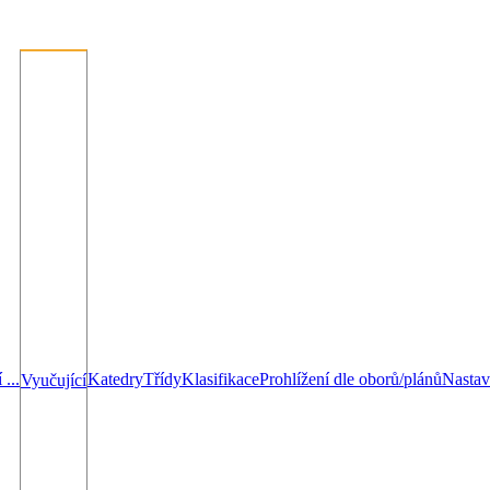
...
Katedry
Třídy
Klasifikace
Prohlížení dle oborů/plánů
Nastav
Vyučující