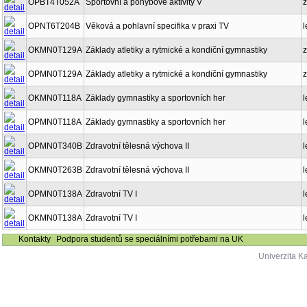
OPBT4T052A
Sportovní a pohybové aktivity V
z
OPNT6T204B
Věková a pohlavní specifika v praxi TV
l
OKMN0T129A
Základy atletiky a rytmické a kondiční gymnastiky
z
OPMN0T129A
Základy atletiky a rytmické a kondiční gymnastiky
z
OKMN0T118A
Základy gymnastiky a sportovních her
l
OPMN0T118A
Základy gymnastiky a sportovních her
l
OPMN0T340B
Zdravotní tělesná výchova II
l
OKMN0T263B
Zdravotní tělesná výchova II
l
OPMN0T138A
Zdravotní TV I
l
OKMN0T138A
Zdravotní TV I
l
Kontakty
Podpora studentů se speciálními potřebami na UK
Univerzita K