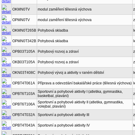
OKMN0TV
modul zaměření tělesná výchova
z
OPMN0TV
modul zaměření tělesná výchova
z
OKMN0T265B
Pohybová skladba
l
OPMN0T342B
Pohybová skladba
l
OPB03T105A
Pohybový rozvoj a zdraví
z
OKB03T105A
Pohybový rozvoj a zdraví
z
OKN03T408C
Pohybový vývoj a aktivity v raném dětství
l
OPBT4T061A
Příprava a odevzdání bakalářské práce (tělesná výchova)
l
Sportovní a pohybové aktivity I (atletika, gymnastika,
OPBT6T103A
z
basketbal, plavání)
Sportovní a pohybové aktivity II (atletika, gymnastika,
OPBT6T106A
l
volejbal, plavání)
OPBT4T032A
Sportovní a pohybové aktivity III
z
OPBT4T043A
Sportovní a pohybové aktivity IV
l