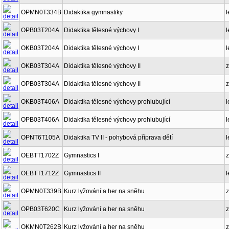
OPMN0T334B
Didaktika gymnastiky
l
OPB03T204A
Didaktika tělesné výchovy I
l
OKB03T204A
Didaktika tělesné výchovy I
l
OKB03T304A
Didaktika tělesné výchovy II
z
OPB03T304A
Didaktika tělesné výchovy II
z
OKB03T406A
Didaktika tělesné výchovy prohlubující
l
OPB03T406A
Didaktika tělesné výchovy prohlubující
l
OPNT6T105A
Didaktika TV II - pohybová příprava dětí
l
OEBTT1702Z
Gymnastics I
z
OEBTT1712Z
Gymnastics II
l
OPMN0T339B
Kurz lyžování a her na sněhu
z
OPB03T620C
Kurz lyžování a her na sněhu
z
OKMN0T262B
Kurz lyžování a her na sněhu
z