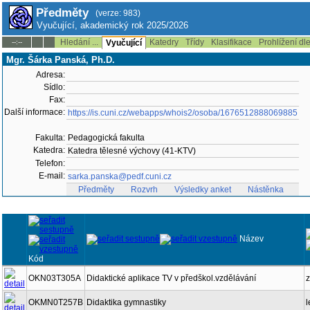
Předměty
(verze: 983)
Vyučující, akademický rok 2025/2026
Hledání ...
Katedry
Třídy
Klasifikace
Prohlížení dl
--:--
Vyučující
Mgr. Šárka Panská, Ph.D.
Adresa:
Sídlo:
Fax:
Další informace:
https://is.cuni.cz/webapps/whois2/osoba/1676512888069885
Fakulta:
Pedagogická fakulta
Katedra:
Katedra tělesné výchovy (41-KTV)
Telefon:
E-mail:
sarka.panska@pedf.cuni.cz
Předměty
Rozvrh
Výsledky anket
Nástěnka
Název
Kód
OKN03T305A
Didaktické aplikace TV v předškol.vzdělávání
z
OKMN0T257B
Didaktika gymnastiky
l