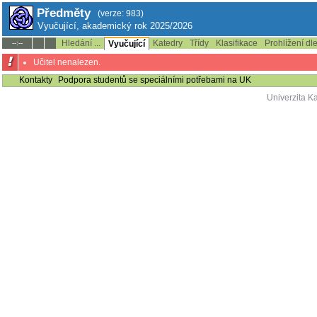
Předměty
(verze: 983)
Vyučující, akademický rok 2025/2026
Hledání ...
Katedry
Třídy
Klasifikace
Prohlížení dl
--:--
Vyučující
Učitel nenalezen.
Kontakty
Podpora studentů se speciálními potřebami na UK
Univerzita K