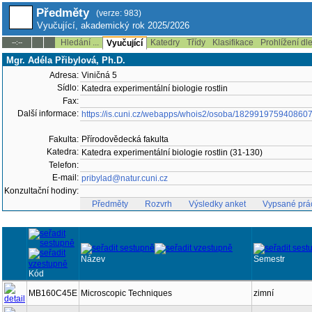
Předměty
(verze: 983)
Vyučující, akademický rok 2025/2026
Hledání ...
Katedry
Třídy
Klasifikace
Prohlížení dl
--:--
Vyučující
Mgr. Adéla Přibylová, Ph.D.
Adresa:
Viničná 5
Sídlo:
Katedra experimentální biologie rostlin
Fax:
Další informace:
https://is.cuni.cz/webapps/whois2/osoba/182991975940860
Fakulta:
Přírodovědecká fakulta
Katedra:
Katedra experimentální biologie rostlin (31-130)
Telefon:
E-mail:
pribylad@natur.cuni.cz
Konzultační hodiny:
Předměty
Rozvrh
Výsledky anket
Vypsané prá
Název
Semestr
Kód
MB160C45E
Microscopic Techniques
zimní