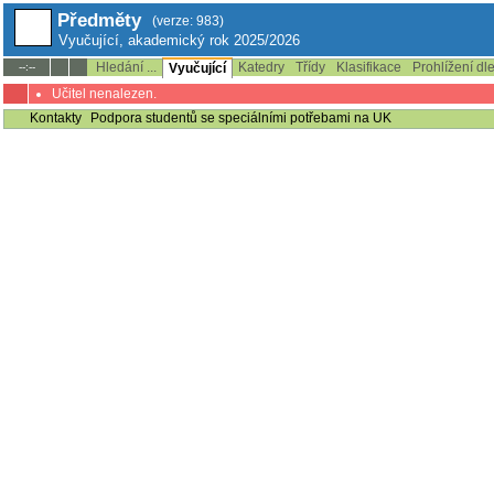
Předměty
(verze: 983)
Vyučující, akademický rok 2025/2026
Hledání ...
Katedry
Třídy
Klasifikace
Prohlížení dl
--:--
Vyučující
Učitel nenalezen.
Kontakty
Podpora studentů se speciálními potřebami na UK