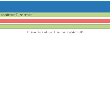
e oborů/plánů
Nastavení
Univerzita Karlova
|
Informační systém UK