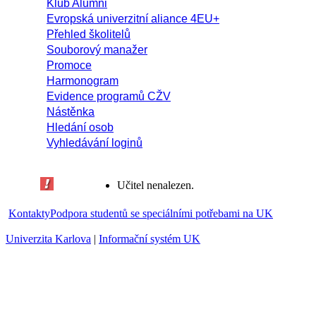
Klub Alumni
Evropská univerzitní aliance 4EU+
Přehled školitelů
Souborový manažer
Promoce
Harmonogram
Evidence programů CŽV
Nástěnka
Hledání osob
Vyhledávání loginů
Učitel nenalezen.
Kontakty
Podpora studentů se speciálními potřebami na UK
Univerzita Karlova
|
Informační systém UK