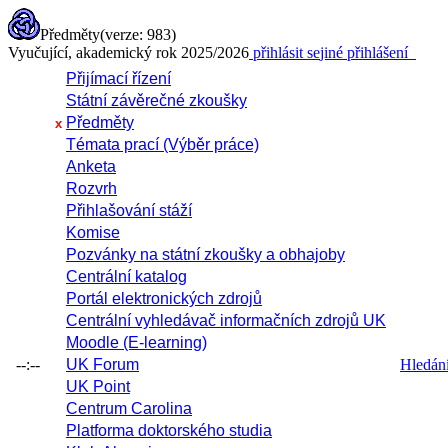
Předměty
(verze: 983)
Vyučující, akademický rok 2025/2026
přihlásit se
jiné přihlášení
Přijímací řízení
Státní závěrečné zkoušky
Předměty
x
Témata prací (Výběr práce)
Anketa
Rozvrh
Přihlašování stáží
Komise
Pozvánky na státní zkoušky a obhajoby
Centrální katalog
Portál elektronických zdrojů
Centrální vyhledávač informačních zdrojů UK
Moodle (E-learning)
--:--
UK Forum
Hledání 
UK Point
Centrum Carolina
Platforma doktorského studia