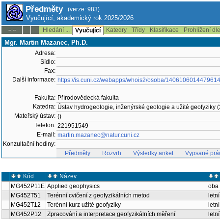
Předměty
(verze: 983)
Vyučující, akademický rok 2025/2026
Hledání ...
Katedry
Třídy
Klasifikace
Prohlížení dl
--:--
Vyučující
Mgr. Martin Mazanec, Ph.D.
Adresa:
Sídlo:
Fax:
Další informace:
https://is.cuni.cz/webapps/whois2/osoba/140610601447961
Fakulta:
Přírodovědecká fakulta
Katedra:
Ústav hydrogeologie, inženýrské geologie a užité geofyziky (
Mateřský ústav:
()
Telefon:
221951549
E-mail:
martin.mazanec@natur.cuni.cz
Konzultační hodiny:
Předměty
Rozvrh
Výsledky anket
Vypsané prá
Kód
Název
MG452P11E
Applied geophysics
oba
MG452T51
Terénní cvičení z geofyzikálních metod
letní
MG452T12
Terénní kurz užité geofyziky
letní
MG452P12
Zpracování a interpretace geofyzikálních měření
letní