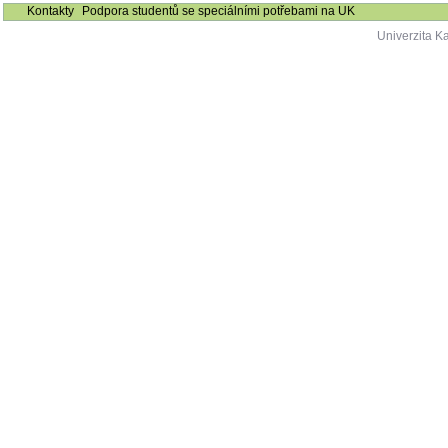
Kontakty
Podpora studentů se speciálními potřebami na UK
Univerzita K