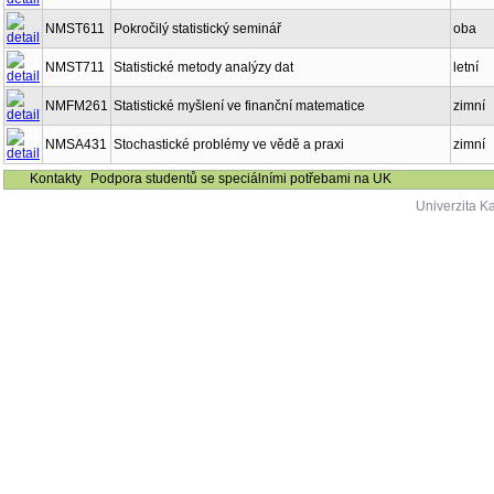
NMST611
Pokročilý statistický seminář
oba
NMST711
Statistické metody analýzy dat
letní
NMFM261
Statistické myšlení ve finanční matematice
zimní
NMSA431
Stochastické problémy ve vědě a praxi
zimní
Kontakty
Podpora studentů se speciálními potřebami na UK
Univerzita K