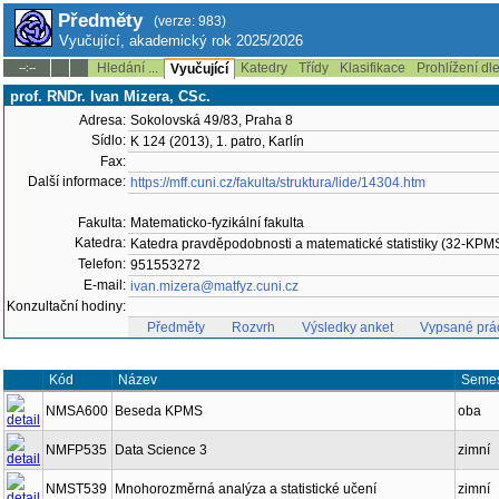
Předměty
(verze: 983)
Vyučující, akademický rok 2025/2026
Hledání ...
Katedry
Třídy
Klasifikace
Prohlížení dl
--:--
Vyučující
prof. RNDr. Ivan Mizera, CSc.
Adresa:
Sokolovská 49/83, Praha 8
Sídlo:
K 124 (2013), 1. patro, Karlín
Fax:
Další informace:
https://mff.cuni.cz/fakulta/struktura/lide/14304.htm
Fakulta:
Matematicko-fyzikální fakulta
Katedra:
Katedra pravděpodobnosti a matematické statistiky (32-KPM
Telefon:
951553272
E-mail:
ivan.mizera@matfyz.cuni.cz
Konzultační hodiny:
Předměty
Rozvrh
Výsledky anket
Vypsané prá
Kód
Název
Semes
NMSA600
Beseda KPMS
oba
NMFP535
Data Science 3
zimní
NMST539
Mnohorozměrná analýza a statistické učení
zimní